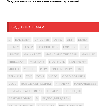
Угадываем слова на языке наших зрителей
ВИДЕО ПО ТЕМАМ
...
BAD BABY
CHILDREN
DETEJ
DETI
DIANA
DISNEY
FFGTV
FOR CHILDREN
FOR KIDS
KIDS
LUNTIK
MAJNKRAFT
MASHA AND THE BEAR
MASHINKI
MINECRAFT
MISS KATY
MULTFILM.
MULTFILMY
MULTIK
MULTIKI
PLAY
PRETEND PLAY
PRO
TERAN1T
TOY
TOYS
VIDEO
VIDEO FOR KIDS
VLOG
ВСЕ СЕРИИ ПОДРЯД
ИГРУШКИ
МАШАМЕДВЕДЬ
СЕМЬЯ ИГРАЕТ В ИГРЫ
ТЕРАНИТ
ЧЕЛЛЕНДЖ
БЕЗКОШТОВНО
В
ВИДЕО ДЛЯ ДЕТЕЙ
ВИДЕО ИГРУШКИ
ВСЕ СЕРИИ
ВІДЕОТЕЛЕФОН