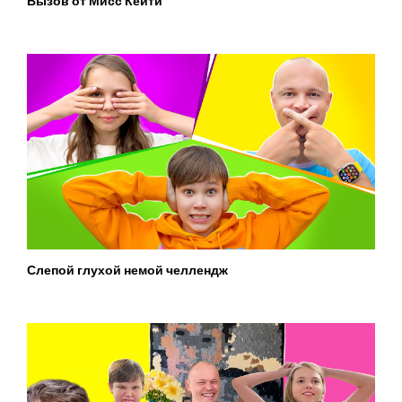
Вызов от Мисс Кейти
Слепой глухой немой челлендж