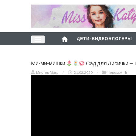
ДЕТИ-ВИДЕОБЛОГЕРЫ
Ми-ми-мишки
Сад для Лисички — 
Мистер Макс
/
21.02.2020
/
Теремок ТВ