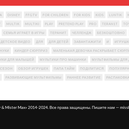
A
DISNEY
FFGTV
FOR CHILDREN
FOR KIDS
KIDS
LUNTIK
Y
MULTIK
MULTIKI
PLAY
PRETEND PLAY
PRO
TERAN1T
TO
СЕМЬЯ ИГРАЕТ В ИГРЫ
ТЕРАНИТ
ЧЕЛЛЕНДЖ
БЕЗКОШТОВНО
ДЕТСКОЕ ВИДЕО
ДЛЯ
ДЛЯ ДЕТЕЙ
ЗАВАНТАЖИТИ
И
ИГРУШК
АНУКИ
КИНДЕР СЮРПРИЗ
МАЛЕНЬКАЯ ДЕВОЧКА РАСКРЫВАЕТ СЮР
ИКИ ДЛЯ МАЛЫШЕЙ
МУЛЬТИКИ ПРО МАШИНКИ
МУЛЬТФИЛЬМЫ ДЛЯ 
 СЕЗОН
ОБЗОР ИГРУШЕК
ПАПА ТАЙМ
ПОДІЛИТИСЯ
ПОПУЛЯРН
РАЗВИВАЮЩИЕ МУЛЬТФИЛЬМЫ
РАННЕЕ РАЗВИТИЕ
РАСПАКОВК
ty & Mister Max» 2014-2024. Все права защищены. Пишите нам —
miss