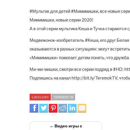
#Мультик для детей #Мимимишки, все новые серии: 
Мимимишки, новые серии 2020!
А в этой серии мультика Кеша и Тучка стараются 
Медвежонок-изобретатель #Кеша, его друг Белая 
оказываются в разных ситуациях: могут встретит
«Мимимишки» помогает детям понять, что дружба
Ми-ми-мишки, смотри все серии подряд в #HD: http:
Подпишись на канал http://bit.ly/TeremokTV, чт
CATEGORY
ТЕРЕМОК ТВ
← Видео игры с