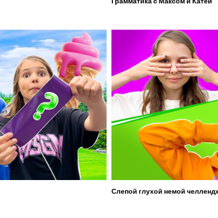
Грамматика с Максом и Катей
Слепой глухой немой челленд