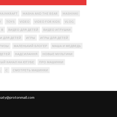
MAJNKRAFT
MASHA AND THE BEAR
MASHINKI
Y
TOYS
VIDEO
VIDEO FOR KIDS
VLOG
В
ВИДЕО ДЛЯ ДЕТЕЙ
ВИДЕО ИГРУШКИ
И ДЛЯ ДЕТЕЙ
ИГРЫ
ИГРЫ ДЛЯ ДЕТЕЙ
ПРИЗЫ
МАЛЕНЬКИЙ БЛОГЕР
МАША И МЕДВЕДЬ
ДЕТЕЙ
НАДСИЛАННЯ
НОВЫЕ МУЛЬТИКИ
ЫЙ КАНАЛ НА ЮТУБЕ
ПРО МАШИНКИ
А
С
СМОТРЕТЬ МАШИНКИ
katy@protonmail.com