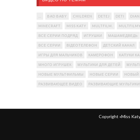
...
BAD BABY
CHILDREN
DETEJ
DETI
DIAN
MINECRAFT
MISS KATY
MULTFILM.
MULTFILM
ВСЕ СЕРИИ ПОДРЯД
ИГРУШКИ
МАШАМЕДВЕДЬ
ВСЕ СЕРИИ
ВІДЕОТЕЛЕФОН
ДЕТСКИЙ КАНАЛ
ИГРЫ ДЛЯ МАЛЬЧИКОВ
КАМЕРОФОН
КАПУКИ К
МНОГО ИГРУШЕК
МУЛЬТИКИ ДЛЯ ДЕТЕЙ
МУЛЬТ
НОВЫЕ МУЛЬТФИЛЬМЫ
НОВЫЕ СЕРИИ
НОВЫЙ
РАЗВИВАЮЩЕЕ ВИДЕО
РАЗВИВАЮЩИЕ МУЛЬТИКИ
Copyright «Miss Ka