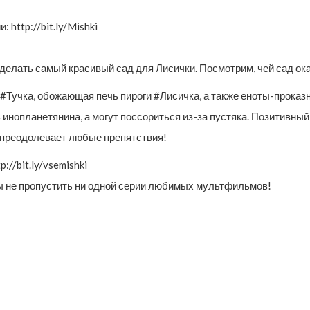
http://bit.ly/Mishki
сделать самый красивый сад для Лисички. Посмотрим, чей сад ок
#Тучка, обожающая печь пироги #Лисичка, а также еноты-проказн
ь инопланетянина, а могут поссориться из-за пустяка. Позитивн
 преодолевает любые препятствия!
//bit.ly/vsemishki
обы не пропустить ни одной серии любимых мультфильмов!