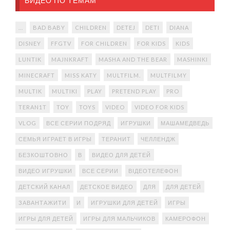
ВИДЕО ПО ТЕМАМ
...
BAD BABY
CHILDREN
DETEJ
DETI
DIANA
DISNEY
FFGTV
FOR CHILDREN
FOR KIDS
KIDS
LUNTIK
MAJNKRAFT
MASHA AND THE BEAR
MASHINKI
MINECRAFT
MISS KATY
MULTFILM.
MULTFILMY
MULTIK
MULTIKI
PLAY
PRETEND PLAY
PRO
TERAN1T
TOY
TOYS
VIDEO
VIDEO FOR KIDS
VLOG
ВСЕ СЕРИИ ПОДРЯД
ИГРУШКИ
МАШАМЕДВЕДЬ
СЕМЬЯ ИГРАЕТ В ИГРЫ
ТЕРАНИТ
ЧЕЛЛЕНДЖ
БЕЗКОШТОВНО
В
ВИДЕО ДЛЯ ДЕТЕЙ
ВИДЕО ИГРУШКИ
ВСЕ СЕРИИ
ВІДЕОТЕЛЕФОН
ДЕТСКИЙ КАНАЛ
ДЕТСКОЕ ВИДЕО
ДЛЯ
ДЛЯ ДЕТЕЙ
ЗАВАНТАЖИТИ
И
ИГРУШКИ ДЛЯ ДЕТЕЙ
ИГРЫ
ИГРЫ ДЛЯ ДЕТЕЙ
ИГРЫ ДЛЯ МАЛЬЧИКОВ
КАМЕРОФОН