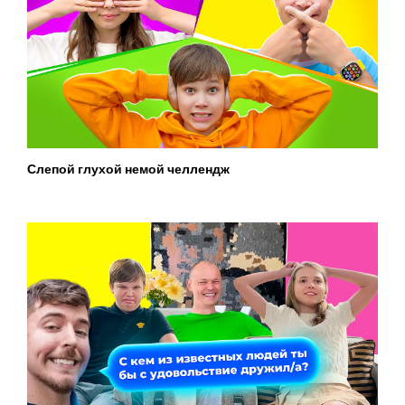
Слепой глухой немой челлендж