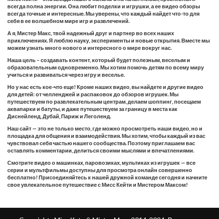
всегда полна энергии. Она любит поделки и игрушки, а ее видео обзоры
всегда точные и интересные. Мы уверены, что каждый найдет что-то для
себя в ее волшебном мире игр и развлечений.
А я, Мистер Макс, твой надежный друг и партнер во всех наших
приключениях. Я люблю науку, эксперименты и новые открытия. Вместе мы
можем узнать много нового и интересного о мире вокруг нас.
Наша цель – создавать контент, который будет полезным, веселым и
образовательным одновременно. Мы хотим помочь детям по всему миру
учиться и развиваться через игру и веселье.
Но у нас есть кое-что еще! Кроме наших видео, вы найдете и другие видео
для детей: от челленджей и распаковок до обзоров игрушек. Мы
путешествуем по развлекательным центрам, делаем шоппинг, посещаем
аквапарки и батуты, и даже путешествуем за границу в места как
Диснейленд, Дубай, Париж и Леголенд.
Наш сайт — это не только место, где можно просмотреть наши видео, но и
площадка для общения и взаимодействия. Мы хотим, чтобы каждый из вас
чувствовал себя частью нашего сообщества. Поэтому приглашаем вас
оставлять комментарии, делиться своими мыслями и впечатлениями.
Смотрите видео о машинках, паровозиках, мультиках из игрушек — все
серии и мультфильмы доступны для просмотра онлайн совершенно
бесплатно! Присоединяйтесь к нашей дружной команде сегодня и начните
свое увлекательное путешествие с Мисс Кейти и Мистером Максом!