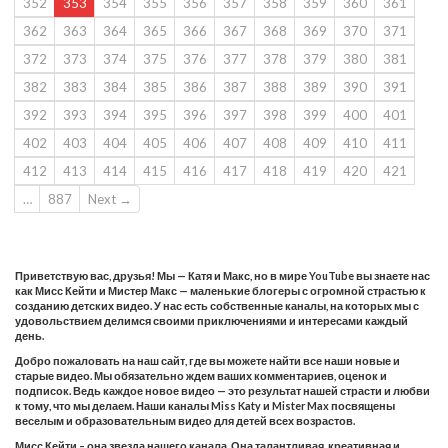
352
353
354
355
356
357
358
359
360
361
362
363
364
365
366
367
368
369
370
371
372
373
374
375
376
377
378
379
380
381
382
383
384
385
386
387
388
389
390
391
392
393
394
395
396
397
398
399
400
401
402
403
404
405
406
407
408
409
410
411
412
413
414
415
416
417
418
419
420
421
…
887
Next →
Приветствую вас, друзья! Мы — Катя и Макс, но в мире YouTube вы знаете нас
как Мисс Кейти и Мистер Макс — маленькие блогеры с огромной страстью к
созданию детских видео. У нас есть собственные каналы, на которых мы с
удовольствием делимся своими приключениями и интересами каждый
день.
Добро пожаловать на наш сайт, где вы можете найти все наши новые и
старые видео. Мы обязательно ждем ваших комментариев, оценок и
подписок. Ведь каждое новое видео — это результат нашей страсти и любви
к тому, что мы делаем. Наши каналы Miss Katy и Mister Max посвящены
веселым и образовательным видео для детей всех возрастов.
Мисс Кейти – она звезда нашего канала. Она талантливая, креативная и