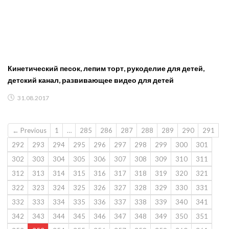
Кинетический песок, лепим торт, рукоделие для детей,
детский канал, развивающее видео для детей
31.08.2017
← Previous
1
…
285
286
287
288
289
290
291
292
293
294
295
296
297
298
299
300
301
302
303
304
305
306
307
308
309
310
311
312
313
314
315
316
317
318
319
320
321
322
323
324
325
326
327
328
329
330
331
332
333
334
335
336
337
338
339
340
341
342
343
344
345
346
347
348
349
350
351