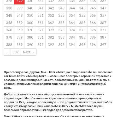
328
329
330
331
332
333
334
335
336
337
338
339
340
341
342
343
344
345
346
347
348
349
350
351
352
353
354
355
356
357
358
359
360
361
362
363
364
365
366
367
368
369
370
371
372
373
374
375
376
377
378
379
380
381
382
383
384
385
386
387
388
389
390
391
392
393
394
395
396
397
…
887
Next →
Приветствую вас, друзья! Мы — Катя и Макс, но в мире YouTube вы знаете нас
как Мисс Кейти и Мистер Макс — маленькие блогеры с огромной страстью к
созданию детских видео. У нас есть собственные каналы, на которых мы с
удовольствием делимся своими приключениями и интересами каждый
день.
Добро пожаловать на наш сайт, где вы можете найти все наши новые и
старые видео. Мы обязательно ждем ваших комментариев, оценок и
подписок. Ведь каждое новое видео — это результат нашей страсти и любви
к тому, что мы делаем. Наши каналы Miss Katy и Mister Max посвящены
веселым и образовательным видео для детей всех возрастов.
Мисс Кейти – она звезда нашего канала. Она талантливая, креативная и