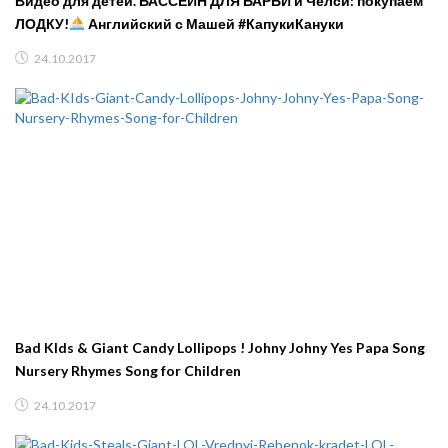
Видео для детей. БАССЕЙН ДЛЯ БАРБИ и Челси: покупаем
ЛОДКУ!
Английский с Машей #КапукиКануки
24.10.2017
Bad KIds & Giant Candy Lollipops ! Johny Johny Yes Papa Song
Nursery Rhymes Song for Children
24.10.2017