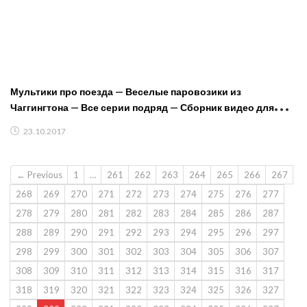
Мультики про поезда — Веселые паровозики из
Чаггингтона — Все серии подряд — Сборник видео для
детей
23.10.2017
← Previous
1
…
261
262
263
264
265
266
267
268
269
270
271
272
273
274
275
276
277
278
279
280
281
282
283
284
285
286
287
288
289
290
291
292
293
294
295
296
297
298
299
300
301
302
303
304
305
306
307
308
309
310
311
312
313
314
315
316
317
318
319
320
321
322
323
324
325
326
327