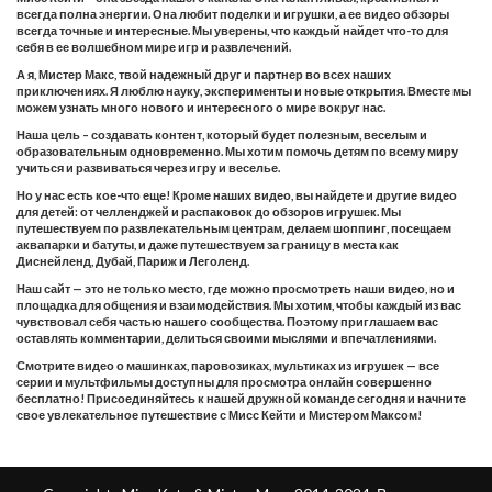
всегда полна энергии. Она любит поделки и игрушки, а ее видео обзоры
всегда точные и интересные. Мы уверены, что каждый найдет что-то для
себя в ее волшебном мире игр и развлечений.
А я, Мистер Макс, твой надежный друг и партнер во всех наших
приключениях. Я люблю науку, эксперименты и новые открытия. Вместе мы
можем узнать много нового и интересного о мире вокруг нас.
Наша цель – создавать контент, который будет полезным, веселым и
образовательным одновременно. Мы хотим помочь детям по всему миру
учиться и развиваться через игру и веселье.
Но у нас есть кое-что еще! Кроме наших видео, вы найдете и другие видео
для детей: от челленджей и распаковок до обзоров игрушек. Мы
путешествуем по развлекательным центрам, делаем шоппинг, посещаем
аквапарки и батуты, и даже путешествуем за границу в места как
Диснейленд, Дубай, Париж и Леголенд.
Наш сайт — это не только место, где можно просмотреть наши видео, но и
площадка для общения и взаимодействия. Мы хотим, чтобы каждый из вас
чувствовал себя частью нашего сообщества. Поэтому приглашаем вас
оставлять комментарии, делиться своими мыслями и впечатлениями.
Смотрите видео о машинках, паровозиках, мультиках из игрушек — все
серии и мультфильмы доступны для просмотра онлайн совершенно
бесплатно! Присоединяйтесь к нашей дружной команде сегодня и начните
свое увлекательное путешествие с Мисс Кейти и Мистером Максом!