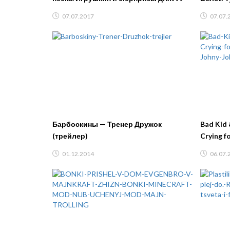
детей. Видео для малышей. Детскии
07.07.2017
07.07.
Барбоскины — Тренер Дружок
Bad Kid 
(трейлер)
Crying f
Johny Jo
01.12.2014
06.07.