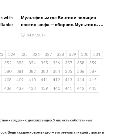
s with
Мультфильм где Винтик и полиция
 Babies
против шефа — сборник. Мультик про
машинки
04.07.2017
23
324
325
326
327
328
329
330
331
352
353
354
355
356
357
358
359
380
381
382
383
384
385
386
387
408
409
410
411
412
413
414
415
436
437
438
439
440
441
442
443
астью к созданию детских видео. У нас есть собственные
ок. Ведь каждое новое видео — это результат нашей страсти и