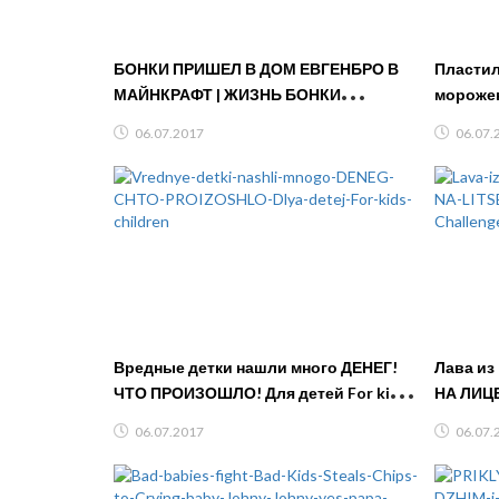
БОНКИ ПРИШЕЛ В ДОМ ЕВГЕНБРО В
Пластил
МАЙНКРАФТ | ЖИЗНЬ БОНКИ
морожен
MINECRAFT MOD ~ НУБ УЧЕНЫЙ МОД
видео, 
06.07.2017
06.07.
МАЙН ТРОЛЛИНГ
Канал
Вредные детки нашли много ДЕНЕГ!
Лава из 
ЧТО ПРОИЗОШЛО! Для детей For kids
НА ЛИЦЕ
children
Challen
06.07.2017
06.07.