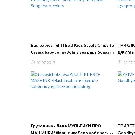
Bad babies fight! Bad Kids Steals Chips to
ПРИКЛЮЧЕ
Crying baby Johny Johny yes papa Song
ДЖИМ и
learn colors
мультик
05.07.2017
05.07.
Грузовичок Лева МУЛЬТИКИ ПРО
ПРИВЕТ 
МАШИНКИ! #МашинкаЛева собирает
Goodbye