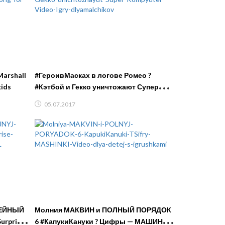
Marshall
#ГероивМасках в логове Ромео ?
kids
#Кэтбой и Гекко уничтожают Супер
Компьютер ? Видео Игры
05.07.2017
#длямальчиков
ЛЕЙНЫЙ
Молния МАКВИН и ПОЛНЫЙ ПОРЯДОК
urprise
6 #КапукиКануки ? Цифры — МАШИНКИ