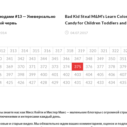
 модами #13 — Уневерсально
Bad Kid Steal M&M’s Learn Color
ый червь
Candy for Children Toddlers and
2014
04.07.2017
312
313
314
315
316
317
318
319
320
321
322
3
0
341
342
343
344
345
346
347
348
349
350
351
8
369
370
371
372
373
374
375
376
377
378
379
6
397
398
399
400
401
402
403
404
405
406
407
4
425
426
427
428
429
430
431
432
433
434
435
 вы знаете нас как Мисс Кейти и Мистер Макс — маленькие блогеры с огромной стр
ключениями и интересами каждый день.
новые и старые видео. Мы обязательно ждем ваших комментариев, оценок и подпис