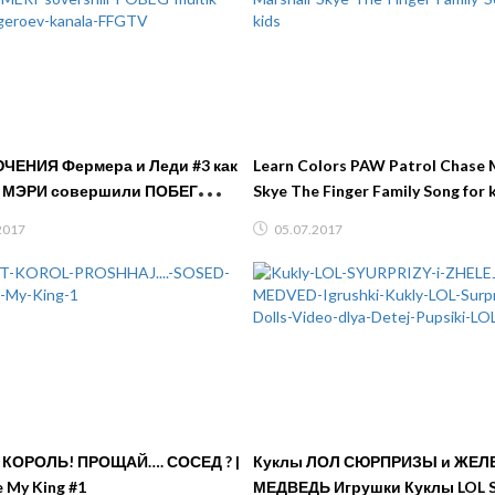
НИЯ Фермера и Леди #3 как
Learn Colors PAW Patrol Chase 
 МЭРИ совершили ПОБЕГ
Skye The Finger Family Song for 
 игра про героев канала FFGTV
2017
05.07.2017
КОРОЛЬ! ПРОЩАЙ…. СОСЕД ? |
Куклы ЛОЛ СЮРПРИЗЫ и ЖЕ
 My King #1
МЕДВЕДЬ Игрушки Куклы LOL S