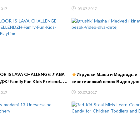
Dolls Видео для Детей Пупсик
2017
05.07.2017
OR IS LAVA CHALLENGE! ЛАВА
Игрушки Маша и Медведь и
Ж! Family Fun Kids Pretend
кинетический песок Ви
e
2017
05.07.2017