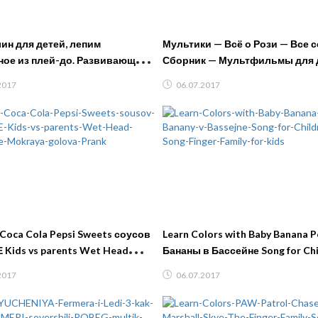
ин для детей, лепим
Мультики — Всё о Рози — Все 
ое из плей-до. Развивающее
Сборник — Мультфильмы для 
учим цвета и формы Детский
2017
06.07.2017
Coca Cola Pepsi Sweets соусов
Learn Colors with Baby Banana P
 Kids vs parents Wet Head
Бананы в Бассейне Song for Chi
ge Мокрая голова Пранк
Song Finger Family for kids
2017
06.07.2017