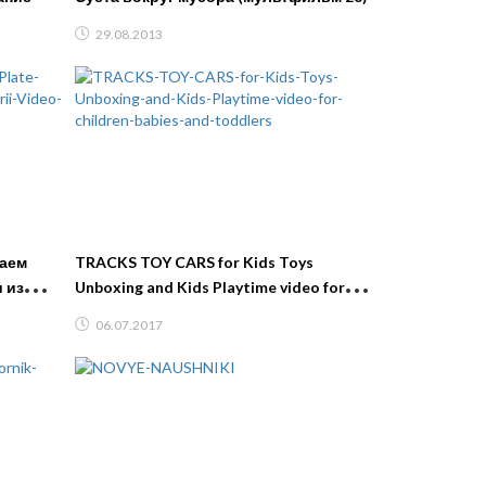
29.08.2013
раем
TRACKS TOY CARS for Kids Toys
 из
Unboxing and Kids Playtime video for
вочек
children, babies and toddlers
06.07.2017