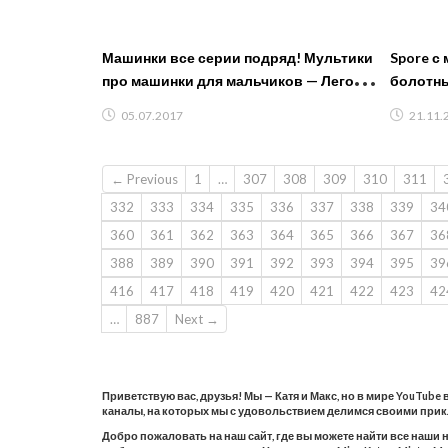
Машинки все серии подряд! Мультики
Spore с
про машинки для мальчиков — Лего
болотн
мультики! #мультфильмы игры
05.07.2017
21.11.
← Previous
1
…
307
308
309
310
311
332
333
334
335
336
337
338
339
34
360
361
362
363
364
365
366
367
36
388
389
390
391
392
393
394
395
39
416
417
418
419
420
421
422
423
42
…
887
Next →
Приветствую вас, друзья! Мы — Катя и Макс, но в мире YouTube
каналы, на которых мы с удовольствием делимся своими при
Добро пожаловать на наш сайт, где вы можете найти все наши 