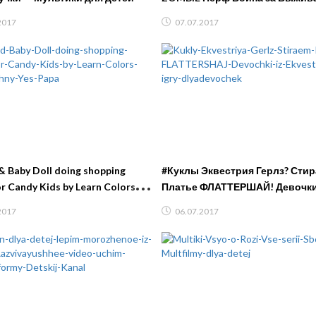
2017
07.07.2017
& Baby Doll doing shopping
#Куклы Эквестрия Герлз? Сти
or Candy Kids by Learn Colors
Платье ФЛАТТЕРШАЙ! Девочки
hny Yes Papa
Эквестрии Видео игры #дляде
2017
06.07.2017