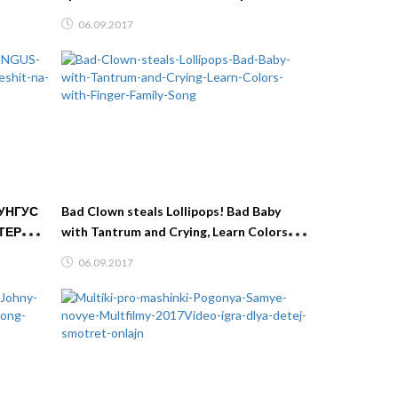
яркая мультяшная игра для детей
06.09.2017
FFGTV
УНГУС
Bad Clown steals Lollipops! Bad Baby
ТЕР
with Tantrum and Crying, Learn Colors
нику
with Finger Family Song
06.09.2017