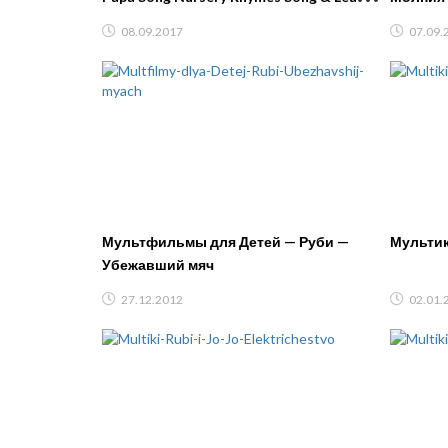
Colors for Children
#промаш
08.09.2017
07.09.
Мультфильмы для Детей — Руби —
Мультик
Убежавший мяч
27.12.2012
02.01.