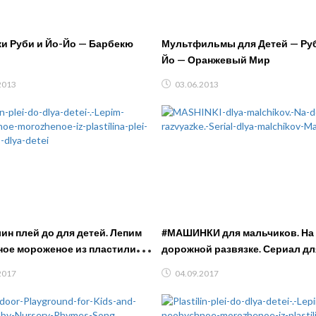
и Руби и Йо-Йо — Барбекю
Мультфильмы для Детей — Руб
Йо — Оранжевый Мир
2013
03.06.2013
н плей до для детей. Лепим
#МАШИНКИ для мальчиков. На
ое мороженое из пластилина
дорожной развязке. Сериал дл
. Видео для детей
мальчиков Машинки
2017
04.09.2017