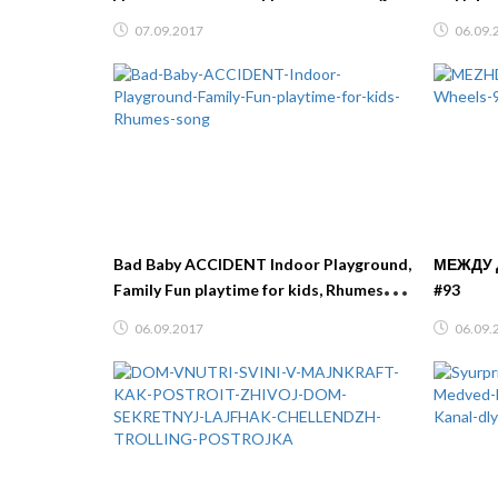
Для детей For Kids Children
#Кэтбо
07.09.2017
06.09.
Bad Baby ACCIDENT Indoor Playground,
МЕЖДУ 
Family Fun playtime for kids, Rhumes
#93
song
06.09.2017
06.09.