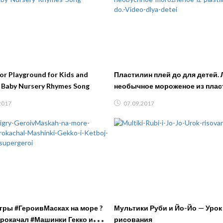
or Playground for Kids and
Пластилин плей до для детей.
 Baby Nursery Rhymes Song
необычное мороженое из плас
плей до. Видео для детей
2017
07.09.2017
гры #ГероивМасках на море ?
Мультики Руби и Йо-Йо — Урок
рокачал #Машинки Гекко и
рисования