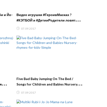
и и Йо-
Видео игрушки #ГероивМасках ?
#КЭТБОЙ и #ДетииРодители ловят
Лунную Девочку ? Игры со #Спиннер
07.09.2017
Five Bad Baby Jumping On The Bed /
я
Songs for Children and Babies Nursery
rhymes for kids Simple
07.09.2017