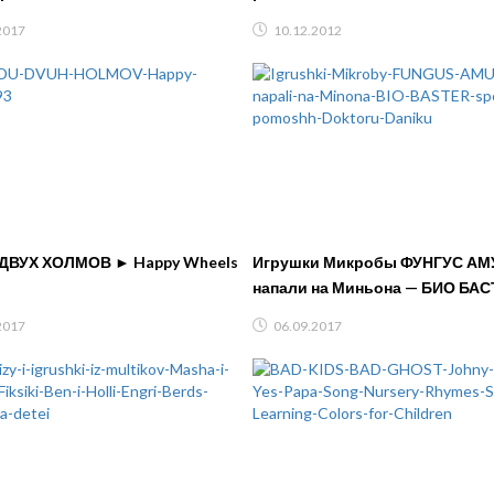
й
Игрушки #супергерои
2017
10.12.2012
ДВУХ ХОЛМОВ ► Happy Wheels
Игрушки Микробы ФУНГУС АМ
напали на Миньона — БИО БАС
спешит на помощь Доктору Да
2017
06.09.2017