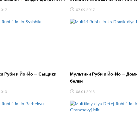
инки Игры для мальчиков
children, baby songs
2017
07.09.2017
и Руби и Йо-Йо — Сыщики
Мультики Руби и Йо-Йо — Доми
белки
2013
06.01.2013