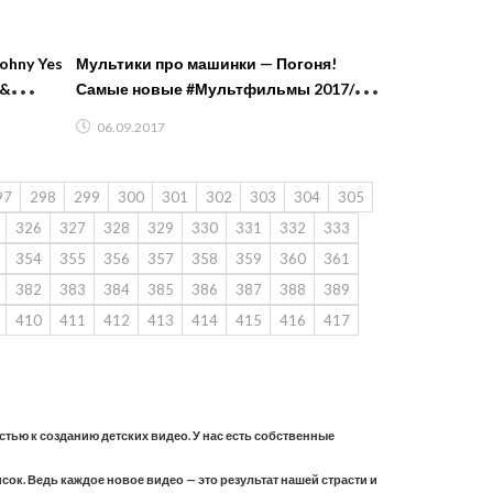
ohny Yes
Мультики про машинки — Погоня!
 &
Самые новые #Мультфильмы 2017/
Видео игра #для детей смотреть
06.09.2017
онлайн
97
298
299
300
301
302
303
304
305
326
327
328
329
330
331
332
333
354
355
356
357
358
359
360
361
382
383
384
385
386
387
388
389
410
411
412
413
414
415
416
417
астью к созданию детских видео. У нас есть собственные
ок. Ведь каждое новое видео — это результат нашей страсти и