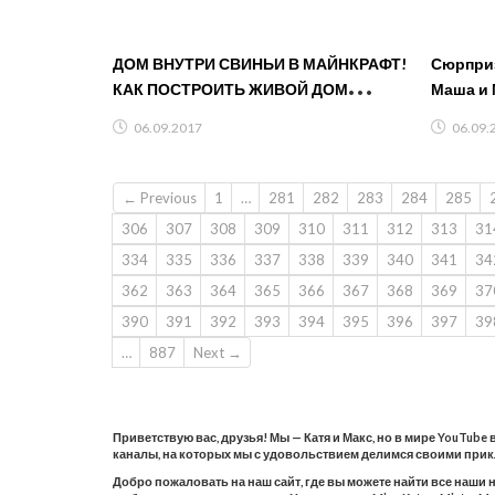
ДОМ ВНУТРИ СВИНЬИ В МАЙНКРАФТ!
Сюрприз
КАК ПОСТРОИТЬ ЖИВОЙ ДОМ
Маша и 
СЕКРЕТНЫЙ ЛАЙФХАК ЧЕЛЛЕНДЖ
06.09.2017
06.09.
ТРОЛЛИНГ ПОСТРОЙКА
← Previous
1
…
281
282
283
284
285
306
307
308
309
310
311
312
313
31
334
335
336
337
338
339
340
341
34
362
363
364
365
366
367
368
369
37
390
391
392
393
394
395
396
397
39
…
887
Next →
Приветствую вас, друзья! Мы — Катя и Макс, но в мире YouTube
каналы, на которых мы с удовольствием делимся своими при
Добро пожаловать на наш сайт, где вы можете найти все наши 