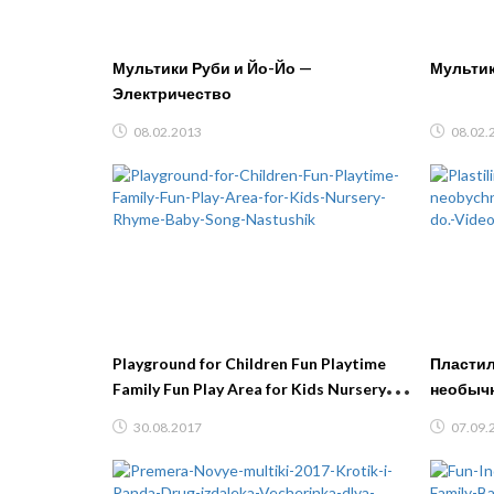
Мультики Руби и Йо-Йо —
Мультик
Электричество
08.02.2013
08.02.
Playground for Children Fun Playtime
Пластили
Family Fun Play Area for Kids Nursery
необычн
Rhyme Baby Song Nastushik
плей до
30.08.2017
07.09.