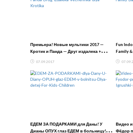
Премьера! Новые мультики 2017 —
Fun Indo
Кротик и Панда — Друг издалека +
Family &
Вечеринка для Кротика
07.09.2017
07.09.
ЕДЕМ ЗА ПОДАРКАМИ для Даны! У
Видео и
Дианы ОПУХ глаз ЕДЕМ в больницу!
Фёдор п