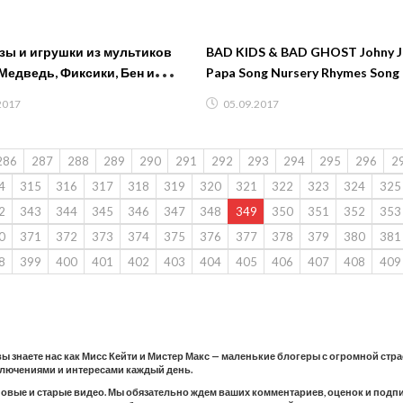
ы и игрушки из мультиков
BAD KIDS & BAD GHOST Johny J
Медведь, Фиксики, Бен и
Papa Song Nursery Rhymes Song
Холли, Энгри Бердс Канал для детей
Learning Colors for Children
2017
05.09.2017
286
287
288
289
290
291
292
293
294
295
296
2
4
315
316
317
318
319
320
321
322
323
324
325
2
343
344
345
346
347
348
349
350
351
352
353
0
371
372
373
374
375
376
377
378
379
380
381
8
399
400
401
402
403
404
405
406
407
408
409
 вы знаете нас как Мисс Кейти и Мистер Макс — маленькие блогеры с огромной стр
ключениями и интересами каждый день.
новые и старые видео. Мы обязательно ждем ваших комментариев, оценок и подпис