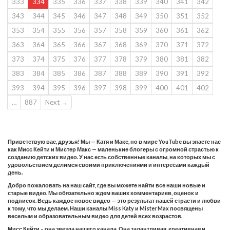
333
334
335
336
337
338
339
340
341
342
343
344
345
346
347
348
349
350
351
352
353
354
355
356
357
358
359
360
361
362
363
364
365
366
367
368
369
370
371
372
373
374
375
376
377
378
379
380
381
382
383
384
385
386
387
388
389
390
391
392
393
394
395
396
397
398
399
400
401
402
…
887
Next →
Приветствую вас, друзья! Мы — Катя и Макс, но в мире YouTube вы знаете нас
как Мисс Кейти и Мистер Макс — маленькие блогеры с огромной страстью к
созданию детских видео. У нас есть собственные каналы, на которых мы с
удовольствием делимся своими приключениями и интересами каждый
день.
Добро пожаловать на наш сайт, где вы можете найти все наши новые и
старые видео. Мы обязательно ждем ваших комментариев, оценок и
подписок. Ведь каждое новое видео — это результат нашей страсти и любви
к тому, что мы делаем. Наши каналы Miss Katy и Mister Max посвящены
веселым и образовательным видео для детей всех возрастов.
Мисс Кейти – она звезда нашего канала. Она талантливая, креативная и