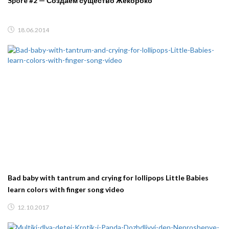
Spore #2 — Создаем существо Жекороко
18.06.2014
Bad baby with tantrum and crying for lollipops Little Babies
learn colors with finger song video
12.10.2017