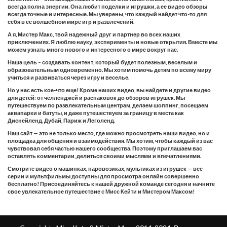
всегда полна энергии. Она любит поделки и игрушки, а ее видео обзоры
всегда точные и интересные. Мы уверены, что каждый найдет что-то для
себя в ее волшебном мире игр и развлечений.
А я, Мистер Макс, твой надежный друг и партнер во всех наших
приключениях. Я люблю науку, эксперименты и новые открытия. Вместе мы
можем узнать много нового и интересного о мире вокруг нас.
Наша цель – создавать контент, который будет полезным, веселым и
образовательным одновременно. Мы хотим помочь детям по всему миру
учиться и развиваться через игру и веселье.
Но у нас есть кое-что еще! Кроме наших видео, вы найдете и другие видео
для детей: от челленджей и распаковок до обзоров игрушек. Мы
путешествуем по развлекательным центрам, делаем шоппинг, посещаем
аквапарки и батуты, и даже путешествуем за границу в места как
Диснейленд, Дубай, Париж и Леголенд.
Наш сайт — это не только место, где можно просмотреть наши видео, но и
площадка для общения и взаимодействия. Мы хотим, чтобы каждый из вас
чувствовал себя частью нашего сообщества. Поэтому приглашаем вас
оставлять комментарии, делиться своими мыслями и впечатлениями.
Смотрите видео о машинках, паровозиках, мультиках из игрушек — все
серии и мультфильмы доступны для просмотра онлайн совершенно
бесплатно! Присоединяйтесь к нашей дружной команде сегодня и начните
свое увлекательное путешествие с Мисс Кейти и Мистером Максом!