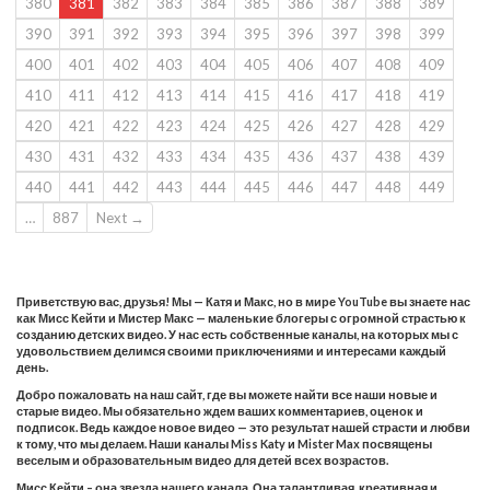
380
381
382
383
384
385
386
387
388
389
390
391
392
393
394
395
396
397
398
399
400
401
402
403
404
405
406
407
408
409
410
411
412
413
414
415
416
417
418
419
420
421
422
423
424
425
426
427
428
429
430
431
432
433
434
435
436
437
438
439
440
441
442
443
444
445
446
447
448
449
…
887
Next →
Приветствую вас, друзья! Мы — Катя и Макс, но в мире YouTube вы знаете нас
как Мисс Кейти и Мистер Макс — маленькие блогеры с огромной страстью к
созданию детских видео. У нас есть собственные каналы, на которых мы с
удовольствием делимся своими приключениями и интересами каждый
день.
Добро пожаловать на наш сайт, где вы можете найти все наши новые и
старые видео. Мы обязательно ждем ваших комментариев, оценок и
подписок. Ведь каждое новое видео — это результат нашей страсти и любви
к тому, что мы делаем. Наши каналы Miss Katy и Mister Max посвящены
веселым и образовательным видео для детей всех возрастов.
Мисс Кейти – она звезда нашего канала. Она талантливая, креативная и