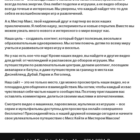
всегда полна энергии. Она любит поделки и игрушки, а ее видео обзоры
всегда точные и интересные. Мы уверены, что каждый найдет что-то для
себя в ее волшебном мире игр и развлечений.
А я, Мистер Макс, твой надежный друг и партнер во всех наших
приключениях. Я люблю науку, эксперименты и новые открытия. Вместе мы
можем узнать много нового и интересного о мире вокруг нас.
Наша цель – создавать контент, который будет полезным, веселым и
образовательным одновременно. Мы хотим помочь детям по всему миру
учиться и развиваться через игру и веселье.
Но у нас есть кое-что еще! Кроме наших видео, вы найдете и другие видео
для детей: от челленджей и распаковок до обзоров игрушек. Мы
путешествуем по развлекательным центрам, делаем шоппинг, посещаем
аквапарки и батуты, и даже путешествуем за границу в места как
Диснейленд, Дубай, Париж и Леголенд.
Наш сайт — это не только место, где можно просмотреть наши видео, но и
площадка для общения и взаимодействия. Мы хотим, чтобы каждый из вас
чувствовал себя частью нашего сообщества. Поэтому приглашаем вас
оставлять комментарии, делиться своими мыслями и впечатлениями.
Смотрите видео о машинках, паровозиках, мультиках из игрушек — все
серии и мультфильмы доступны для просмотра онлайн совершенно
бесплатно! Присоединяйтесь к нашей дружной команде сегодня и начните
свое увлекательное путешествие с Мисс Кейти и Мистером Максом!