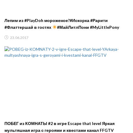
Лепим из #PlayDoh мороженое?#Искорка #Рарити
#Флаттершай в гостях
#МайЛитлПони #MyLittlePony
23.06.2017
ПОБЕГ из КОМНАТЫ #2 в игре Escape that level Яркая
мультяшная игра с героями и квестами канал FFGTV