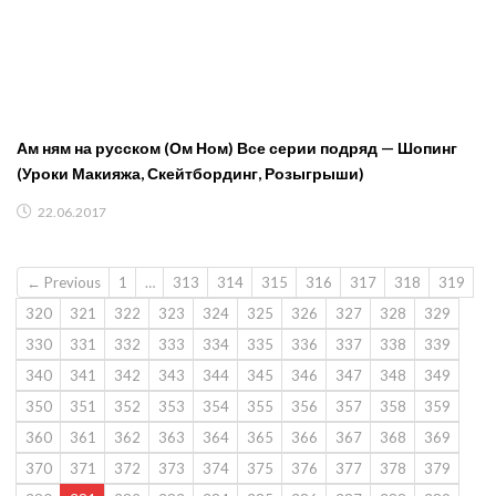
Ам ням на русском (Ом Ном) Все серии подряд — Шопинг
(Уроки Макияжа, Скейтбординг, Розыгрыши)
22.06.2017
← Previous
1
…
313
314
315
316
317
318
319
320
321
322
323
324
325
326
327
328
329
330
331
332
333
334
335
336
337
338
339
340
341
342
343
344
345
346
347
348
349
350
351
352
353
354
355
356
357
358
359
360
361
362
363
364
365
366
367
368
369
370
371
372
373
374
375
376
377
378
379