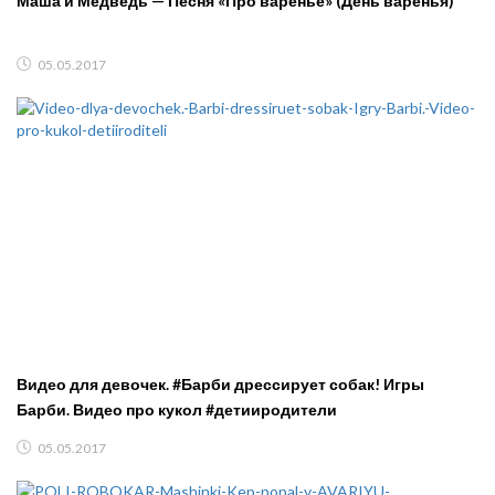
Маша и Медведь — Песня «Про варенье» (День варенья)
05.05.2017
Видео для девочек. #Барби дрессирует собак! Игры
Барби. Видео про кукол #детииродители
05.05.2017