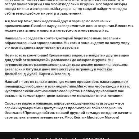
всегда полна энергии. Она любит поделки и игрушки, а ее видео обзоры
всегда точные и интересные. Мы уверены, что каждый найдет что-то для
себя в ее волшебном мире игр и развлечений.
А я, Мистер Макс, твой надежный друг и партнер во всех наших
приключениях. Я люблю науку, эксперименты и новые открытия. Вместе мы
можем узнать много нового и интересного о мире вокруг нас.
Наша цель – создавать контент, который будет полезным, веселым и
образовательным одновременно. Мы хотим помочь детям по всему миру
учиться и развиваться через игру и веселье.
Но у нас есть кое-что еще! Кроме наших видео, вы найдете и другие видео
для детей: от челленджей и распаковок до обзоров игрушек. Мы
путешествуем по развлекательным центрам, делаем шоппинг, посещаем
аквапарки и батуты, и даже путешествуем за границу в места как
Диснейленд, Дубай, Париж и Леголенд.
Наш сайт — это не только место, где можно просмотреть наши видео, но и
площадка для общения и взаимодействия. Мы хотим, чтобы каждый из вас
чувствовал себя частью нашего сообщества. Поэтому приглашаем вас
оставлять комментарии, делиться своими мыслями и впечатлениями.
Смотрите видео о машинках, паровозиках, мультиках из игрушек — все
серии и мультфильмы доступны для просмотра онлайн совершенно
бесплатно! Присоединяйтесь к нашей дружной команде сегодня и начните
свое увлекательное путешествие с Мисс Кейти и Мистером Максом!