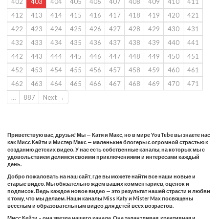
402
403
404
405
406
407
408
409
410
411
412
413
414
415
416
417
418
419
420
421
422
423
424
425
426
427
428
429
430
431
432
433
434
435
436
437
438
439
440
441
442
443
444
445
446
447
448
449
450
451
452
453
454
455
456
457
458
459
460
461
462
463
464
465
466
467
468
469
470
471
…
887
Next →
Приветствую вас, друзья! Мы — Катя и Макс, но в мире YouTube вы знаете нас
как Мисс Кейти и Мистер Макс — маленькие блогеры с огромной страстью к
созданию детских видео. У нас есть собственные каналы, на которых мы с
удовольствием делимся своими приключениями и интересами каждый
день.
Добро пожаловать на наш сайт, где вы можете найти все наши новые и
старые видео. Мы обязательно ждем ваших комментариев, оценок и
подписок. Ведь каждое новое видео — это результат нашей страсти и любви
к тому, что мы делаем. Наши каналы Miss Katy и Mister Max посвящены
веселым и образовательным видео для детей всех возрастов.
Мисс Кейти – она звезда нашего канала. Она талантливая, креативная и