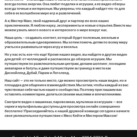
всегда полна энергии. Она любит поделки и игрушки, а ее видео обзоры
всегда точные и интересные. Мы уверены, что каждый найдет что-то для
себя в ее волшебном мире игр и развлечений.
А я, Мистер Макс, твой надежный друг и партнер во всех наших
приключениях. Я люблю науку, эксперименты и новые открытия. Вместе мы
можем узнать много нового и интересного о мире вокруг нас.
Наша цель – создавать контент, который будет полезным, веселым и
образовательным одновременно. Мы хотим помочь детям по всему миру
учиться и развиваться через игру и веселье.
Но у нас есть кое-что еще! Кроме наших видео, вы найдете и другие видео
для детей: от челленджей и распаковок до обзоров игрушек. Мы
путешествуем по развлекательным центрам, делаем шоппинг, посещаем
аквапарки и батуты, и даже путешествуем за границу в места как
Диснейленд, Дубай, Париж и Леголенд.
Наш сайт — это не только место, где можно просмотреть наши видео, но и
площадка для общения и взаимодействия. Мы хотим, чтобы каждый из вас
чувствовал себя частью нашего сообщества. Поэтому приглашаем вас
оставлять комментарии, делиться своими мыслями и впечатлениями.
Смотрите видео о машинках, паровозиках, мультиках из игрушек — все
серии и мультфильмы доступны для просмотра онлайн совершенно
бесплатно! Присоединяйтесь к нашей дружной команде сегодня и начните
свое увлекательное путешествие с Мисс Кейти и Мистером Максом!