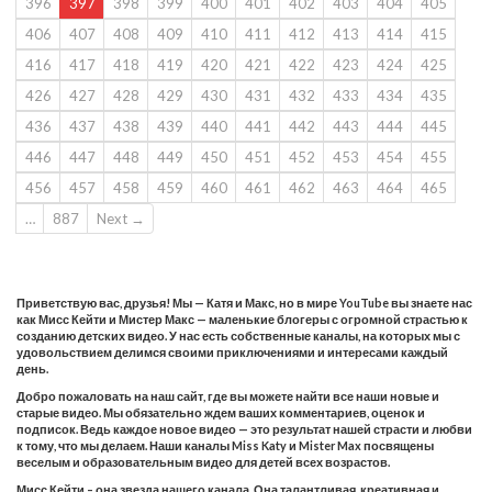
396
397
398
399
400
401
402
403
404
405
406
407
408
409
410
411
412
413
414
415
416
417
418
419
420
421
422
423
424
425
426
427
428
429
430
431
432
433
434
435
436
437
438
439
440
441
442
443
444
445
446
447
448
449
450
451
452
453
454
455
456
457
458
459
460
461
462
463
464
465
…
887
Next →
Приветствую вас, друзья! Мы — Катя и Макс, но в мире YouTube вы знаете нас
как Мисс Кейти и Мистер Макс — маленькие блогеры с огромной страстью к
созданию детских видео. У нас есть собственные каналы, на которых мы с
удовольствием делимся своими приключениями и интересами каждый
день.
Добро пожаловать на наш сайт, где вы можете найти все наши новые и
старые видео. Мы обязательно ждем ваших комментариев, оценок и
подписок. Ведь каждое новое видео — это результат нашей страсти и любви
к тому, что мы делаем. Наши каналы Miss Katy и Mister Max посвящены
веселым и образовательным видео для детей всех возрастов.
Мисс Кейти – она звезда нашего канала. Она талантливая, креативная и