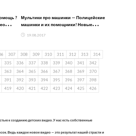
омощь ?
Мультики про машинки — Полицейские
део
машинки и их помощники! Новые
#Мультфильмы 2017/ Видео #для
19.08.2017
детей
06
307
308
309
310
311
312
313
314
335
336
337
338
339
340
341
342
363
364
365
366
367
368
369
370
391
392
393
394
395
396
397
398
419
420
421
422
423
424
425
426
астью к созданию детских видео. У нас есть собственные
ок. Ведь каждое новое видео — это результат нашей страсти и