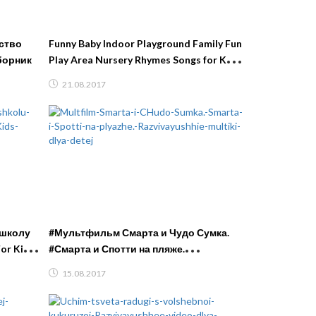
ство
Funny Baby Indoor Playground Family Fun
борник
Play Area Nursery Rhymes Songs for Kids
Children Babies
21.08.2017
 школу
#Мультфильм Смарта и Чудо Сумка.
or Kids
#Смарта и Спотти на пляже.
Развивающие мультики для детей.
15.08.2017