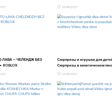
ндаша детский летсплей от
крутые покупки VLOG SHOPPI
2017
20.08.2017
 — ЧЕЛЕНДЖ БЕЗ
Сюрпризы и игрушки для детеи
► ROBLOX
Сюрпризы в кинетическом песк
популярных мультиков Видео для
2017
19.08.2017
дете