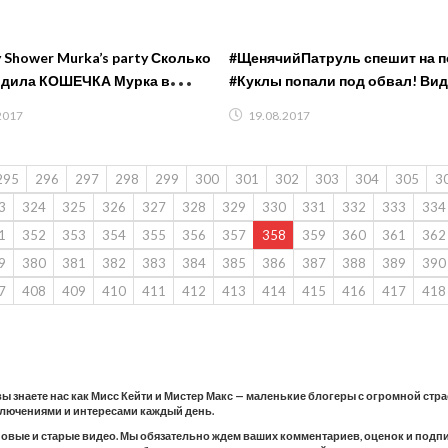
rka’s party Сколько
#ЩенячийПатруль спешит на п
одила КОШЕЧКА Мурка в
#Куклы попали под обвал! Ви
 от CHUPA CHUPS lollies
#игрушки и игры для детей
2017
19.08.2017
295
296
297
298
299
300
301
302
303
304
305
3
3
324
325
326
327
328
329
330
331
332
333
334
1
352
353
354
355
356
357
358
359
360
361
362
9
380
381
382
383
384
385
386
387
388
389
390
7
408
409
410
411
412
413
414
415
416
417
418
 вы знаете нас как Мисс Кейти и Мистер Макс — маленькие блогеры с огромной стр
ключениями и интересами каждый день.
новые и старые видео. Мы обязательно ждем ваших комментариев, оценок и подпис