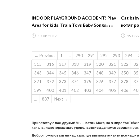
INDOOR PLAYGROUND ACCIDENT! Play
Cat baby Shower Mu
Area for kids, Train Toys Baby Songs
котят р
Nursery Rhyme for Children
Коробке
19.08.2017
19.08.
← Previous
1
…
290
291
292
293
294
315
316
317
318
319
320
321
322
32
343
344
345
346
347
348
349
350
35
371
372
373
374
375
376
377
378
37
399
400
401
402
403
404
405
406
40
…
887
Next →
Приветствую вас, друзья! Мы — Катя и Макс, но в мире YouTube
каналы, на которых мы с удовольствием делимся своими при
Добро пожаловать на наш сайт, где вы можете найти все наши 