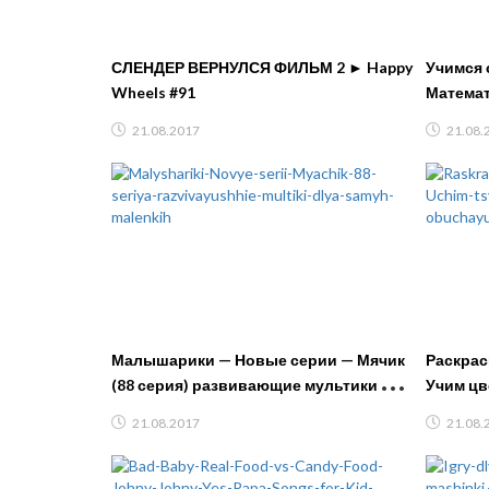
СЛЕНДЕР ВЕРНУЛСЯ ФИЛЬМ 2 ► Happy
Учимся 
Wheels #91
Математ
Развива
21.08.2017
21.08.
Малышарики — Новые серии — Мячик
Раскраск
(88 серия) развивающие мультики для
Учим цв
самых маленьких
обучающ
21.08.2017
21.08.