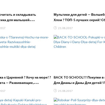
считать и складывать
Мультики для детей — Волшеб
ика для малышей
Хлои ? ТОП-5 лучших серий! С
ющее видео для детей
2017
21.08.2017
а с Царевной ? Хочу на море! ?
BACK TO SCHOOL!!! Покупки в
ета — Развивающие,
Для Дианы и Даны Для детей! F
ие мультики для детей
Children
2017
21.08.2017