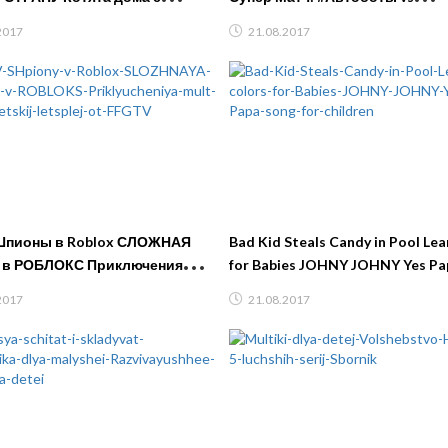
ой Муркой ДОРОН ДОН ДОН
Десептиконы Игры для мальчи
2017
21.08.2017
видео #игрушки
Шпионы в Roblox СЛОЖНАЯ
Bad Kid Steals Candy in Pool Lea
 в РОБЛОКС Приключения
for Babies JOHNY JOHNY Yes Pa
ероя детский летсплей от
for children
2017
21.08.2017