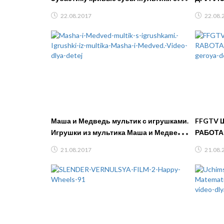
игрушками Play Doh
кошечк
22.08.2017
22.08.
sketch
Маша и Медведь мультик с игрушками.
FFGTV 
Игрушки из мультика Маша и Медведь.
РАБОТА
Видео для детей
мульт г
21.08.2017
21.08.
FFGTV