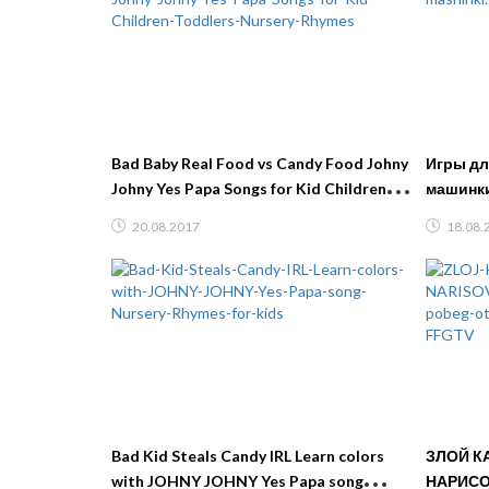
Bad Baby Real Food vs Candy Food Johny
Игры дл
Johny Yes Papa Songs for Kid Children
машинки
Toddlers Nursery Rhymes
Машинк
20.08.2017
18.08.
Bad Kid Steals Candy IRL Learn colors
ЗЛОЙ К
with JOHNY JOHNY Yes Papa song
НАРИСО