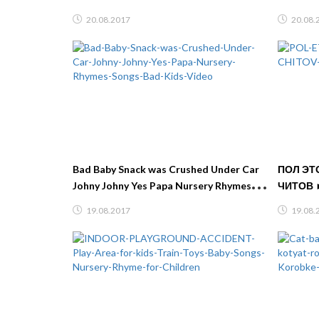
Nursery Rhymes for kids
от кара
20.08.2017
20.08.
FFGTV
Bad Baby Snack was Crushed Under Car
ПОЛ ЭТО ЛАВА
Johny Johny Yes Papa Nursery Rhymes
ЧИТОВ 
Songs Bad Kids Video
19.08.2017
19.08.