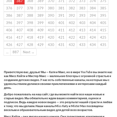
366
367
368
369
370
371
372
373
374
375
376
377
378
379
380
381
382
383
384
385
386
387
388
389
390
391
392
393
394
395
396
397
398
399
400
401
402
403
404
405
406
407
408
409
410
411
412
413
414
415
416
417
418
419
420
421
422
423
424
425
426
427
428
429
430
431
432
433
434
435
…
887
Next →
Приветствую вас, друзья! Мы — Катя и Макс, но в мире YouTube вы знаете нас
как Мисс Кейти и Мистер Макс — маленькие блогеры с огромной страстью к
созданию детских видео. У нас есть собственные каналы, на которых мы с
удовольствием делимся своими приключениями и интересами каждый
день.
Добро пожаловать на наш сайт, где вы можете найти все наши новые и
старые видео. Мы обязательно ждем ваших комментариев, оценок и
подписок. Ведь каждое новое видео — это результат нашей страсти и любви
к тому, что мы делаем. Наши каналы Miss Katy и Mister Max посвящены
веселым и образовательным видео для детей всех возрастов.
Мисс Кейти – она звезда нашего канала. Она талантливая, креативная и