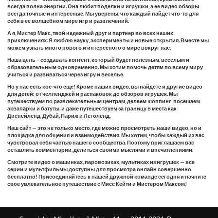
всегда полна энергии. Она любит поделки и игрушки, а ее видео обзоры
всегда точные и интересные. Мы уверены, что каждый найдет что-то для
себя в ее волшебном мире игр и развлечений.
А я, Мистер Макс, твой надежный друг и партнер во всех наших
приключениях. Я люблю науку, эксперименты и новые открытия. Вместе мы
можем узнать много нового и интересного о мире вокруг нас.
Наша цель – создавать контент, который будет полезным, веселым и
образовательным одновременно. Мы хотим помочь детям по всему миру
учиться и развиваться через игру и веселье.
Но у нас есть кое-что еще! Кроме наших видео, вы найдете и другие видео
для детей: от челленджей и распаковок до обзоров игрушек. Мы
путешествуем по развлекательным центрам, делаем шоппинг, посещаем
аквапарки и батуты, и даже путешествуем за границу в места как
Диснейленд, Дубай, Париж и Леголенд.
Наш сайт — это не только место, где можно просмотреть наши видео, но и
площадка для общения и взаимодействия. Мы хотим, чтобы каждый из вас
чувствовал себя частью нашего сообщества. Поэтому приглашаем вас
оставлять комментарии, делиться своими мыслями и впечатлениями.
Смотрите видео о машинках, паровозиках, мультиках из игрушек — все
серии и мультфильмы доступны для просмотра онлайн совершенно
бесплатно! Присоединяйтесь к нашей дружной команде сегодня и начните
свое увлекательное путешествие с Мисс Кейти и Мистером Максом!