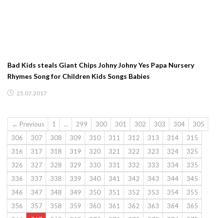
Bad Kids steals Giant Chips Johny Johny Yes Papa Nursery
Rhymes Song for Children Kids Songs Babies
25.07.2017
← Previous
1
…
299
300
301
302
303
304
305
306
307
308
309
310
311
312
313
314
315
316
317
318
319
320
321
322
323
324
325
326
327
328
329
330
331
332
333
334
335
336
337
338
339
340
341
342
343
344
345
346
347
348
349
350
351
352
353
354
355
356
357
358
359
360
361
362
363
364
365