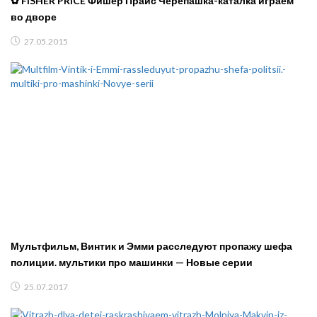
✿ FISHER PRICE Фишер Прайс Черепашка-каталка играем
во дворе
27.05.2015
Мультфильм, Винтик и Эмми расследуют пропажу шефа
полиции. мультики про машинки — Новые серии
25.07.2017