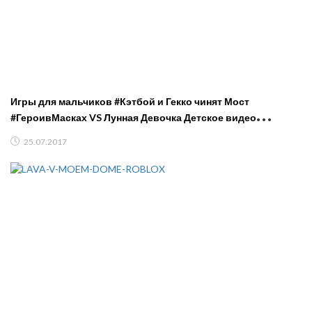
Игры для мальчиков #Кэтбой и Гекко чинят Мост
#ГероивМасках VS Лунная Девочка Детское видео
#машинки
25.07.2017