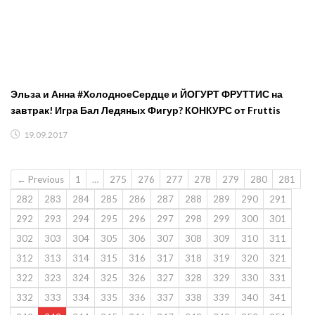
Эльза и Анна #ХолодноеСердце и ЙОГУРТ ФРУТТИС на
завтрак! Игра Бал Ледяных Фигур? КОНКУРС от Fruttis
19.09.2017
← Previous
1
…
275
276
277
278
279
280
281
282
283
284
285
286
287
288
289
290
291
292
293
294
295
296
297
298
299
300
301
302
303
304
305
306
307
308
309
310
311
312
313
314
315
316
317
318
319
320
321
322
323
324
325
326
327
328
329
330
331
332
333
334
335
336
337
338
339
340
341