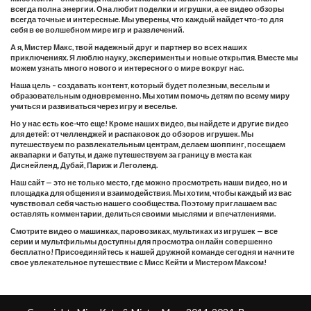
всегда полна энергии. Она любит поделки и игрушки, а ее видео обзоры
всегда точные и интересные. Мы уверены, что каждый найдет что-то для
себя в ее волшебном мире игр и развлечений.
А я, Мистер Макс, твой надежный друг и партнер во всех наших
приключениях. Я люблю науку, эксперименты и новые открытия. Вместе мы
можем узнать много нового и интересного о мире вокруг нас.
Наша цель – создавать контент, который будет полезным, веселым и
образовательным одновременно. Мы хотим помочь детям по всему миру
учиться и развиваться через игру и веселье.
Но у нас есть кое-что еще! Кроме наших видео, вы найдете и другие видео
для детей: от челленджей и распаковок до обзоров игрушек. Мы
путешествуем по развлекательным центрам, делаем шоппинг, посещаем
аквапарки и батуты, и даже путешествуем за границу в места как
Диснейленд, Дубай, Париж и Леголенд.
Наш сайт — это не только место, где можно просмотреть наши видео, но и
площадка для общения и взаимодействия. Мы хотим, чтобы каждый из вас
чувствовал себя частью нашего сообщества. Поэтому приглашаем вас
оставлять комментарии, делиться своими мыслями и впечатлениями.
Смотрите видео о машинках, паровозиках, мультиках из игрушек — все
серии и мультфильмы доступны для просмотра онлайн совершенно
бесплатно! Присоединяйтесь к нашей дружной команде сегодня и начните
свое увлекательное путешествие с Мисс Кейти и Мистером Максом!