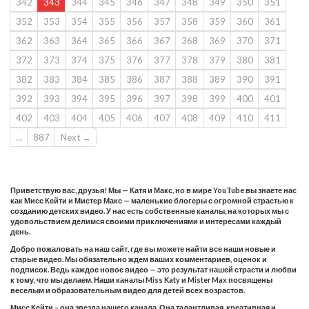
342
343
344
345
346
347
348
349
350
351
352
353
354
355
356
357
358
359
360
361
362
363
364
365
366
367
368
369
370
371
372
373
374
375
376
377
378
379
380
381
382
383
384
385
386
387
388
389
390
391
392
393
394
395
396
397
398
399
400
401
402
403
404
405
406
407
408
409
410
411
…
887
Next →
Приветствую вас, друзья! Мы — Катя и Макс, но в мире YouTube вы знаете нас
как Мисс Кейти и Мистер Макс — маленькие блогеры с огромной страстью к
созданию детских видео. У нас есть собственные каналы, на которых мы с
удовольствием делимся своими приключениями и интересами каждый
день.
Добро пожаловать на наш сайт, где вы можете найти все наши новые и
старые видео. Мы обязательно ждем ваших комментариев, оценок и
подписок. Ведь каждое новое видео — это результат нашей страсти и любви
к тому, что мы делаем. Наши каналы Miss Katy и Mister Max посвящены
веселым и образовательным видео для детей всех возрастов.
Мисс Кейти – она звезда нашего канала. Она талантливая, креативная и