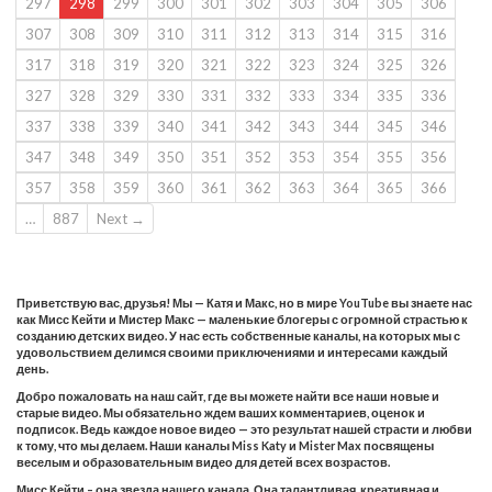
297
298
299
300
301
302
303
304
305
306
307
308
309
310
311
312
313
314
315
316
317
318
319
320
321
322
323
324
325
326
327
328
329
330
331
332
333
334
335
336
337
338
339
340
341
342
343
344
345
346
347
348
349
350
351
352
353
354
355
356
357
358
359
360
361
362
363
364
365
366
…
887
Next →
Приветствую вас, друзья! Мы — Катя и Макс, но в мире YouTube вы знаете нас
как Мисс Кейти и Мистер Макс — маленькие блогеры с огромной страстью к
созданию детских видео. У нас есть собственные каналы, на которых мы с
удовольствием делимся своими приключениями и интересами каждый
день.
Добро пожаловать на наш сайт, где вы можете найти все наши новые и
старые видео. Мы обязательно ждем ваших комментариев, оценок и
подписок. Ведь каждое новое видео — это результат нашей страсти и любви
к тому, что мы делаем. Наши каналы Miss Katy и Mister Max посвящены
веселым и образовательным видео для детей всех возрастов.
Мисс Кейти – она звезда нашего канала. Она талантливая, креативная и