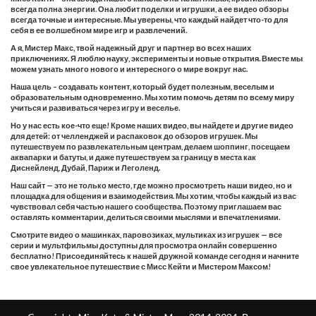
всегда полна энергии. Она любит поделки и игрушки, а ее видео обзоры
всегда точные и интересные. Мы уверены, что каждый найдет что-то для
себя в ее волшебном мире игр и развлечений.
А я, Мистер Макс, твой надежный друг и партнер во всех наших
приключениях. Я люблю науку, эксперименты и новые открытия. Вместе мы
можем узнать много нового и интересного о мире вокруг нас.
Наша цель – создавать контент, который будет полезным, веселым и
образовательным одновременно. Мы хотим помочь детям по всему миру
учиться и развиваться через игру и веселье.
Но у нас есть кое-что еще! Кроме наших видео, вы найдете и другие видео
для детей: от челленджей и распаковок до обзоров игрушек. Мы
путешествуем по развлекательным центрам, делаем шоппинг, посещаем
аквапарки и батуты, и даже путешествуем за границу в места как
Диснейленд, Дубай, Париж и Леголенд.
Наш сайт — это не только место, где можно просмотреть наши видео, но и
площадка для общения и взаимодействия. Мы хотим, чтобы каждый из вас
чувствовал себя частью нашего сообщества. Поэтому приглашаем вас
оставлять комментарии, делиться своими мыслями и впечатлениями.
Смотрите видео о машинках, паровозиках, мультиках из игрушек — все
серии и мультфильмы доступны для просмотра онлайн совершенно
бесплатно! Присоединяйтесь к нашей дружной команде сегодня и начните
свое увлекательное путешествие с Мисс Кейти и Мистером Максом!