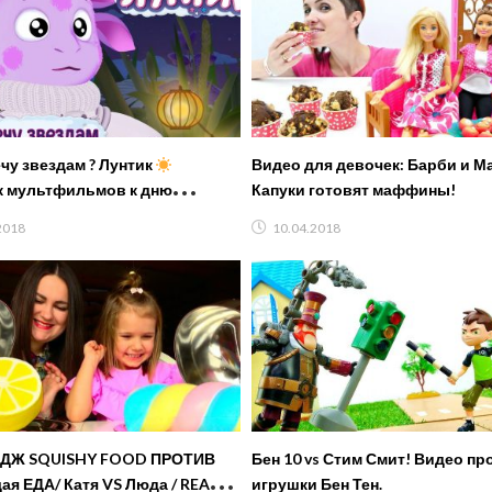
чу звездам ? Лунтик
Видео для девочек: Барби и М
 мультфильмов к дню
Капуки готовят маффины!
втики
2018
10.04.2018
ДЖ SQUISHY FOOD ПРОТИВ
Бен 10 vs Стим Смит! Видео пр
ая ЕДА/ Катя VS Люда / REAL
игрушки Бен Тен.