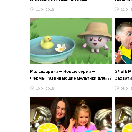
Медвед
11.04.2018
11.04.
Малышарики — Новые серии —
ЗЛЫЕ М
Ферма- Развивающие мультики для
Захвати
самых маленьких
Миланой
10.04.2018
09.04.
FFGTV