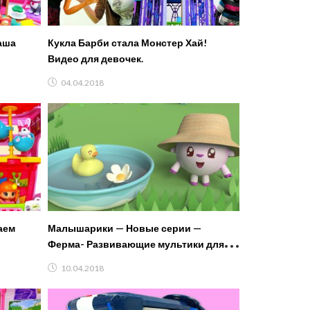
аша
Кукла Барби стала Монстер Хай!
Видео для девочек.
04.04.2018
аем
Малышарики — Новые серии —
Ферма- Развивающие мультики для
самых маленьких
10.04.2018