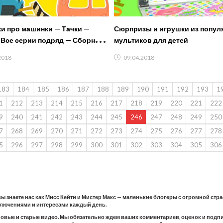
и про машинки — Тачки —
Сюрпризы и игрушки из попу
 Все серии подряд — Сборник
мультиков для детей
л для мальчиков
2018
09.04.2018
183
184
185
186
187
188
189
190
191
192
193
1
1
212
213
214
215
216
217
218
219
220
221
222
9
240
241
242
243
244
245
246
247
248
249
250
7
268
269
270
271
272
273
274
275
276
277
278
5
296
297
298
299
300
301
302
303
304
305
306
 вы знаете нас как Мисс Кейти и Мистер Макс — маленькие блогеры с огромной стр
ключениями и интересами каждый день.
новые и старые видео. Мы обязательно ждем ваших комментариев, оценок и подпис