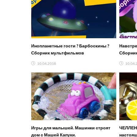
Инопланетные гости ? Барбоскины ?
Навстре
Сборник мультфильмов
Сборник
космона
10.04.2018
10.04.
Игры для малышей. Машинки строят
ЧЕЛЛЕН
дом с Машей Капуки.
настоящ