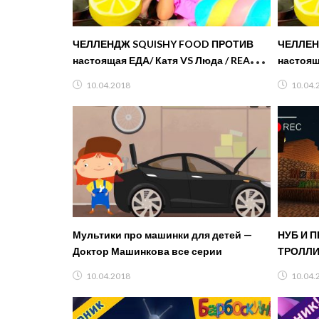
ЧЕЛЛЕНДЖ SQUISHY FOOD ПРОТИВ
ЧЕЛЛЕН
настоящая ЕДА/ Катя VS Люда / REAL
настоящ
FOOD vs squishy toys CHALLENGE!
FOOD vs
10.04.2018
10.04.
Мультики про машинки для детей —
НУБ И П
Доктор Машинкова все серии
ТРОЛЛИ
Выживан
10.04.2018
10.04.
Minecra