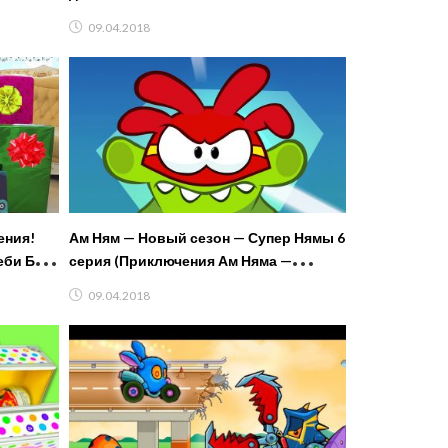
09.04.2018
ения!
Ам Ням — Новый сезон — Супер Нямы 6
еби Бон,
серия (Приключения Ам Няма —
прикольные мультики)
09.04.2018