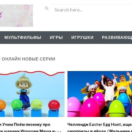
МУЛЬТФИЛЬМЫ
ИГРЫ
ИГРУШКИ
РАЗВИВАЮЩ
Ь ОНЛАЙН НОВЫЕ СЕРИИ
 про
Челлендж Easter Egg Hunt, ищ
и шарики Игрушки Маша и
сюрпризы в яйцах / Мальчики