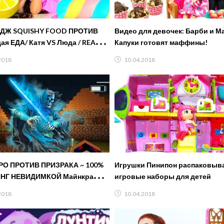
ДЖ SQUISHY FOOD ПРОТИВ
Видео для девочек: Барби и М
ая ЕДА/ Катя VS Люда / REAL
Капуки готовят маффины!
 squishy toys CHALLENGE!
2018
10.04.2018
РО ПРОТИВ ПРИЗРАКА ~ 100%
Игрушки Пинипон распаковыв
НГ НЕВИДИМКОЙ Майнкрафт
игровые наборы для детей
ие как выжить видео
2018
10.04.2018
ft