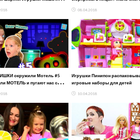
ь
девочек
2018
08.04.2018
ИШКИ окружили Мотель #5
Игрушки Пинипон распаковыв
ли МОТЕЛЬ и пугают нас с
игровые наборы для детей
 ночью игровой LetsPlay
2018
10.04.2018