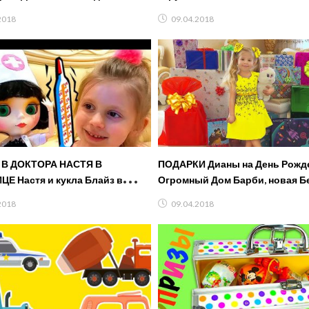
 squishy toys CHALLENGE!
2018
09.04.2018
В ДОКТОРА НАСТЯ В
ПОДАРКИ Дианы на День Рожд
Е Настя и кукла Блайз в
Огромный Дом Барби, новая Б
как мама ДОКТОР
золотая кнопка YouTube
2018
09.04.2018
Игра