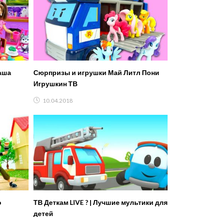
аша
Сюрпризы и игрушки Май Литл Пони
Игрушкин ТВ
10.04.2018
о
ТВ Деткам LIVE ? | Лучшие мультики для
детей