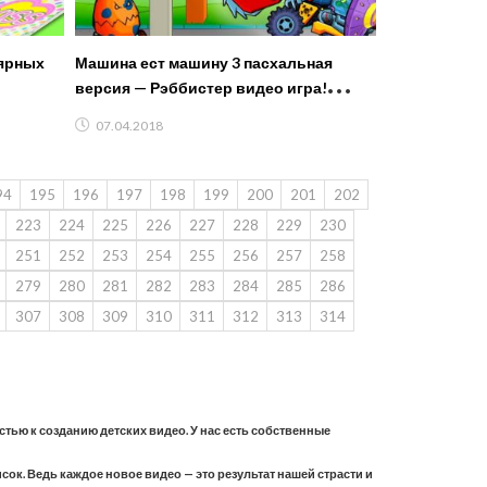
лярных
Машина ест машину 3 пасхальная
версия — Рэббистер видео игра!
#игровой мультфильм новые серии
07.04.2018
2018
94
195
196
197
198
199
200
201
202
223
224
225
226
227
228
229
230
251
252
253
254
255
256
257
258
279
280
281
282
283
284
285
286
307
308
309
310
311
312
313
314
астью к созданию детских видео. У нас есть собственные
ок. Ведь каждое новое видео — это результат нашей страсти и