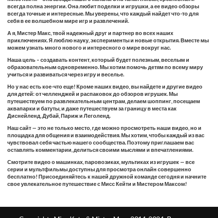
всегда полна энергии. Она любит поделки и игрушки, а ее видео обзоры
всегда точные и интересные. Мы уверены, что каждый найдет что-то для
себя в ее волшебном мире игр и развлечений.
А я, Мистер Макс, твой надежный друг и партнер во всех наших
приключениях. Я люблю науку, эксперименты и новые открытия. Вместе мы
можем узнать много нового и интересного о мире вокруг нас.
Наша цель – создавать контент, который будет полезным, веселым и
образовательным одновременно. Мы хотим помочь детям по всему миру
учиться и развиваться через игру и веселье.
Но у нас есть кое-что еще! Кроме наших видео, вы найдете и другие видео
для детей: от челленджей и распаковок до обзоров игрушек. Мы
путешествуем по развлекательным центрам, делаем шоппинг, посещаем
аквапарки и батуты, и даже путешествуем за границу в места как
Диснейленд, Дубай, Париж и Леголенд.
Наш сайт — это не только место, где можно просмотреть наши видео, но и
площадка для общения и взаимодействия. Мы хотим, чтобы каждый из вас
чувствовал себя частью нашего сообщества. Поэтому приглашаем вас
оставлять комментарии, делиться своими мыслями и впечатлениями.
Смотрите видео о машинках, паровозиках, мультиках из игрушек — все
серии и мультфильмы доступны для просмотра онлайн совершенно
бесплатно! Присоединяйтесь к нашей дружной команде сегодня и начните
свое увлекательное путешествие с Мисс Кейти и Мистером Максом!