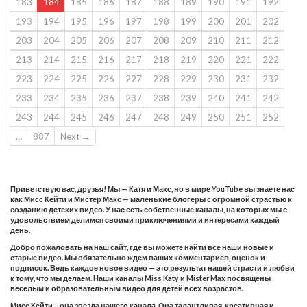
183
184
185
186
187
188
189
190
191
192
193
194
195
196
197
198
199
200
201
202
203
204
205
206
207
208
209
210
211
212
213
214
215
216
217
218
219
220
221
222
223
224
225
226
227
228
229
230
231
232
233
234
235
236
237
238
239
240
241
242
243
244
245
246
247
248
249
250
251
252
…
887
Next →
Приветствую вас, друзья! Мы — Катя и Макс, но в мире YouTube вы знаете нас
как Мисс Кейти и Мистер Макс — маленькие блогеры с огромной страстью к
созданию детских видео. У нас есть собственные каналы, на которых мы с
удовольствием делимся своими приключениями и интересами каждый
день.
Добро пожаловать на наш сайт, где вы можете найти все наши новые и
старые видео. Мы обязательно ждем ваших комментариев, оценок и
подписок. Ведь каждое новое видео — это результат нашей страсти и любви
к тому, что мы делаем. Наши каналы Miss Katy и Mister Max посвящены
веселым и образовательным видео для детей всех возрастов.
Мисс Кейти – она звезда нашего канала. Она талантливая, креативная и