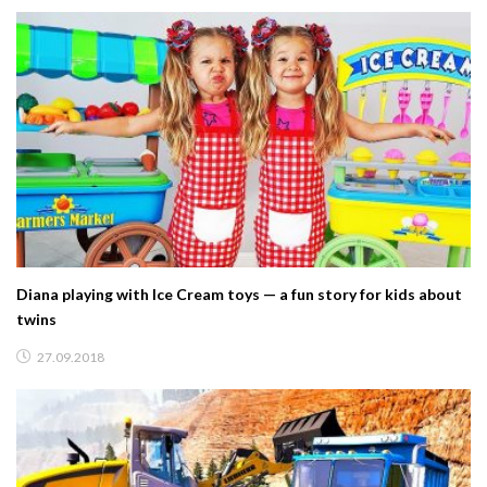
Diana playing with Ice Cream toys — a fun story for kids about
twins
27.09.2018