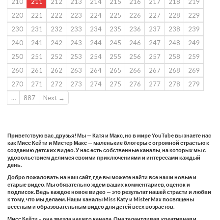
210
211
212
213
214
215
216
217
218
219
220
221
222
223
224
225
226
227
228
229
230
231
232
233
234
235
236
237
238
239
240
241
242
243
244
245
246
247
248
249
250
251
252
253
254
255
256
257
258
259
260
261
262
263
264
265
266
267
268
269
270
271
272
273
274
275
276
277
278
279
…
887
Next →
Приветствую вас, друзья! Мы — Катя и Макс, но в мире YouTube вы знаете нас
как Мисс Кейти и Мистер Макс — маленькие блогеры с огромной страстью к
созданию детских видео. У нас есть собственные каналы, на которых мы с
удовольствием делимся своими приключениями и интересами каждый
день.
Добро пожаловать на наш сайт, где вы можете найти все наши новые и
старые видео. Мы обязательно ждем ваших комментариев, оценок и
подписок. Ведь каждое новое видео — это результат нашей страсти и любви
к тому, что мы делаем. Наши каналы Miss Katy и Mister Max посвящены
веселым и образовательным видео для детей всех возрастов.
Мисс Кейти – она звезда нашего канала. Она талантливая, креативная и