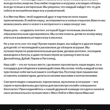
всегда полна энергии. Она любит поделки и игрушки, а ее видео обзоры
всегда точные и интересные. Мы уверены, что каждый найдет что-то для
себя в ее волшебном мире игр и развлечений.
А я, Мистер Макс, твой надежный друг и партнер во всех наших
приключениях. Я люблю науку, эксперименты и новые открытия. Вместе мы
можем узнать много нового и интересного о мире вокруг нас.
Наша цель – создавать контент, который будет полезным, веселым и
образовательным одновременно. Мы хотим помочь детям по всему миру
учиться и развиваться через игру и веселье.
Но у нас есть кое-что еще! Кроме наших видео, вы найдете и другие видео
для детей: от челленджей и распаковок до обзоров игрушек. Мы
путешествуем по развлекательным центрам, делаем шоппинг, посещаем
аквапарки и батуты, и даже путешествуем за границу в места как
Диснейленд, Дубай, Париж и Леголенд.
Наш сайт — это не только место, где можно просмотреть наши видео, но и
площадка для общения и взаимодействия. Мы хотим, чтобы каждый из вас
чувствовал себя частью нашего сообщества. Поэтому приглашаем вас
оставлять комментарии, делиться своими мыслями и впечатлениями.
Смотрите видео о машинках, паровозиках, мультиках из игрушек — все
серии и мультфильмы доступны для просмотра онлайн совершенно
бесплатно! Присоединяйтесь к нашей дружной команде сегодня и начните
свое увлекательное путешествие с Мисс Кейти и Мистером Максом!