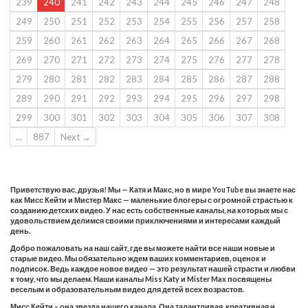
239
240
241
242
243
244
245
246
247
248
249
250
251
252
253
254
255
256
257
258
259
260
261
262
263
264
265
266
267
268
269
270
271
272
273
274
275
276
277
278
279
280
281
282
283
284
285
286
287
288
289
290
291
292
293
294
295
296
297
298
299
300
301
302
303
304
305
306
307
308
…
887
Next →
Приветствую вас, друзья! Мы — Катя и Макс, но в мире YouTube вы знаете нас
как Мисс Кейти и Мистер Макс — маленькие блогеры с огромной страстью к
созданию детских видео. У нас есть собственные каналы, на которых мы с
удовольствием делимся своими приключениями и интересами каждый
день.
Добро пожаловать на наш сайт, где вы можете найти все наши новые и
старые видео. Мы обязательно ждем ваших комментариев, оценок и
подписок. Ведь каждое новое видео — это результат нашей страсти и любви
к тому, что мы делаем. Наши каналы Miss Katy и Mister Max посвящены
веселым и образовательным видео для детей всех возрастов.
Мисс Кейти – она звезда нашего канала. Она талантливая, креативная и