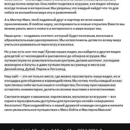
всегда полна энергии. Она любит поделки и игрушки, а ее видео обзоры
всегда точные и интересные. Мы уверены, что каждый найдет что-то для
себя в ее волшебном мире игр и развлечений.
А я, Мистер Макс, твой надежный друг и партнер во всех наших
приключениях. Я люблю науку, эксперименты и новые открытия. Вместе мы
можем узнать много нового и интересного о мире вокруг нас.
Наша цель – создавать контент, который будет полезным, веселым и
образовательным одновременно. Мы хотим помочь детям по всему миру
учиться и развиваться через игру и веселье.
Но у нас есть кое-что еще! Кроме наших видео, вы найдете и другие видео
для детей: от челленджей и распаковок до обзоров игрушек. Мы
путешествуем по развлекательным центрам, делаем шоппинг, посещаем
аквапарки и батуты, и даже путешествуем за границу в места как
Диснейленд, Дубай, Париж и Леголенд.
Наш сайт — это не только место, где можно просмотреть наши видео, но и
площадка для общения и взаимодействия. Мы хотим, чтобы каждый из вас
чувствовал себя частью нашего сообщества. Поэтому приглашаем вас
оставлять комментарии, делиться своими мыслями и впечатлениями.
Смотрите видео о машинках, паровозиках, мультиках из игрушек — все
серии и мультфильмы доступны для просмотра онлайн совершенно
бесплатно! Присоединяйтесь к нашей дружной команде сегодня и начните
свое увлекательное путешествие с Мисс Кейти и Мистером Максом!