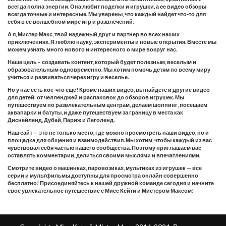
всегда полна энергии. Она любит поделки и игрушки, а ее видео обзоры
всегда точные и интересные. Мы уверены, что каждый найдет что-то для
себя в ее волшебном мире игр и развлечений.
А я, Мистер Макс, твой надежный друг и партнер во всех наших
приключениях. Я люблю науку, эксперименты и новые открытия. Вместе мы
можем узнать много нового и интересного о мире вокруг нас.
Наша цель – создавать контент, который будет полезным, веселым и
образовательным одновременно. Мы хотим помочь детям по всему миру
учиться и развиваться через игру и веселье.
Но у нас есть кое-что еще! Кроме наших видео, вы найдете и другие видео
для детей: от челленджей и распаковок до обзоров игрушек. Мы
путешествуем по развлекательным центрам, делаем шоппинг, посещаем
аквапарки и батуты, и даже путешествуем за границу в места как
Диснейленд, Дубай, Париж и Леголенд.
Наш сайт — это не только место, где можно просмотреть наши видео, но и
площадка для общения и взаимодействия. Мы хотим, чтобы каждый из вас
чувствовал себя частью нашего сообщества. Поэтому приглашаем вас
оставлять комментарии, делиться своими мыслями и впечатлениями.
Смотрите видео о машинках, паровозиках, мультиках из игрушек — все
серии и мультфильмы доступны для просмотра онлайн совершенно
бесплатно! Присоединяйтесь к нашей дружной команде сегодня и начните
свое увлекательное путешествие с Мисс Кейти и Мистером Максом!