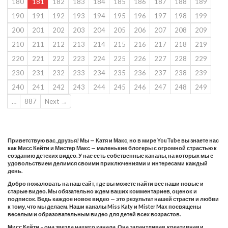
180
181
182
183
184
185
186
187
188
189
190
191
192
193
194
195
196
197
198
199
200
201
202
203
204
205
206
207
208
209
210
211
212
213
214
215
216
217
218
219
220
221
222
223
224
225
226
227
228
229
230
231
232
233
234
235
236
237
238
239
240
241
242
243
244
245
246
247
248
249
…
887
Next →
Приветствую вас, друзья! Мы — Катя и Макс, но в мире YouTube вы знаете нас
как Мисс Кейти и Мистер Макс — маленькие блогеры с огромной страстью к
созданию детских видео. У нас есть собственные каналы, на которых мы с
удовольствием делимся своими приключениями и интересами каждый
день.
Добро пожаловать на наш сайт, где вы можете найти все наши новые и
старые видео. Мы обязательно ждем ваших комментариев, оценок и
подписок. Ведь каждое новое видео — это результат нашей страсти и любви
к тому, что мы делаем. Наши каналы Miss Katy и Mister Max посвящены
веселым и образовательным видео для детей всех возрастов.
Мисс Кейти – она звезда нашего канала. Она талантливая, креативная и