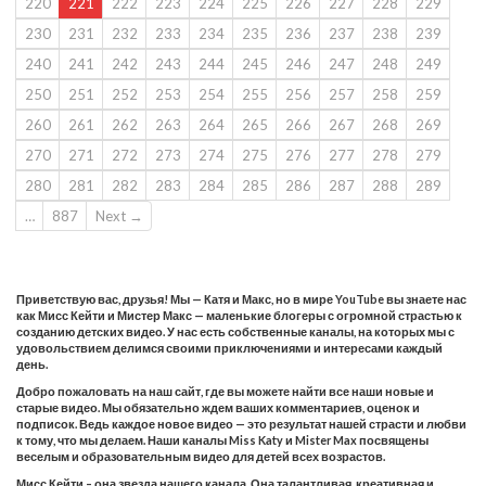
220
221
222
223
224
225
226
227
228
229
230
231
232
233
234
235
236
237
238
239
240
241
242
243
244
245
246
247
248
249
250
251
252
253
254
255
256
257
258
259
260
261
262
263
264
265
266
267
268
269
270
271
272
273
274
275
276
277
278
279
280
281
282
283
284
285
286
287
288
289
…
887
Next →
Приветствую вас, друзья! Мы — Катя и Макс, но в мире YouTube вы знаете нас
как Мисс Кейти и Мистер Макс — маленькие блогеры с огромной страстью к
созданию детских видео. У нас есть собственные каналы, на которых мы с
удовольствием делимся своими приключениями и интересами каждый
день.
Добро пожаловать на наш сайт, где вы можете найти все наши новые и
старые видео. Мы обязательно ждем ваших комментариев, оценок и
подписок. Ведь каждое новое видео — это результат нашей страсти и любви
к тому, что мы делаем. Наши каналы Miss Katy и Mister Max посвящены
веселым и образовательным видео для детей всех возрастов.
Мисс Кейти – она звезда нашего канала. Она талантливая, креативная и