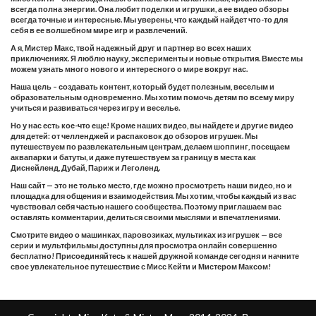
всегда полна энергии. Она любит поделки и игрушки, а ее видео обзоры
всегда точные и интересные. Мы уверены, что каждый найдет что-то для
себя в ее волшебном мире игр и развлечений.
А я, Мистер Макс, твой надежный друг и партнер во всех наших
приключениях. Я люблю науку, эксперименты и новые открытия. Вместе мы
можем узнать много нового и интересного о мире вокруг нас.
Наша цель – создавать контент, который будет полезным, веселым и
образовательным одновременно. Мы хотим помочь детям по всему миру
учиться и развиваться через игру и веселье.
Но у нас есть кое-что еще! Кроме наших видео, вы найдете и другие видео
для детей: от челленджей и распаковок до обзоров игрушек. Мы
путешествуем по развлекательным центрам, делаем шоппинг, посещаем
аквапарки и батуты, и даже путешествуем за границу в места как
Диснейленд, Дубай, Париж и Леголенд.
Наш сайт — это не только место, где можно просмотреть наши видео, но и
площадка для общения и взаимодействия. Мы хотим, чтобы каждый из вас
чувствовал себя частью нашего сообщества. Поэтому приглашаем вас
оставлять комментарии, делиться своими мыслями и впечатлениями.
Смотрите видео о машинках, паровозиках, мультиках из игрушек — все
серии и мультфильмы доступны для просмотра онлайн совершенно
бесплатно! Присоединяйтесь к нашей дружной команде сегодня и начните
свое увлекательное путешествие с Мисс Кейти и Мистером Максом!