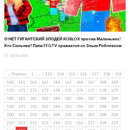
О НЕТ ГИГАНТСКИЙ ЗЛОДЕЙ ROBLOX против Маленьких!
Кто Сильнее? Папа FFGTV сражается со Злым Роблоксом
28.05.2018
← Previous
1
…
153
154
155
156
157
158
159
160
161
162
163
164
165
166
167
168
169
170
171
172
173
174
175
176
177
178
179
180
181
182
183
184
185
186
187
188
189
190
191
192
193
194
195
196
197
198
199
200
201
202
203
204
205
206
207
208
209
210
211
212
213
214
215
216
217
218
219