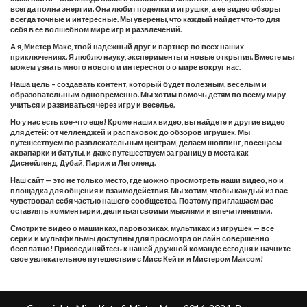
всегда полна энергии. Она любит поделки и игрушки, а ее видео обзоры
всегда точные и интересные. Мы уверены, что каждый найдет что-то для
себя в ее волшебном мире игр и развлечений.
А я, Мистер Макс, твой надежный друг и партнер во всех наших
приключениях. Я люблю науку, эксперименты и новые открытия. Вместе мы
можем узнать много нового и интересного о мире вокруг нас.
Наша цель – создавать контент, который будет полезным, веселым и
образовательным одновременно. Мы хотим помочь детям по всему миру
учиться и развиваться через игру и веселье.
Но у нас есть кое-что еще! Кроме наших видео, вы найдете и другие видео
для детей: от челленджей и распаковок до обзоров игрушек. Мы
путешествуем по развлекательным центрам, делаем шоппинг, посещаем
аквапарки и батуты, и даже путешествуем за границу в места как
Диснейленд, Дубай, Париж и Леголенд.
Наш сайт — это не только место, где можно просмотреть наши видео, но и
площадка для общения и взаимодействия. Мы хотим, чтобы каждый из вас
чувствовал себя частью нашего сообщества. Поэтому приглашаем вас
оставлять комментарии, делиться своими мыслями и впечатлениями.
Смотрите видео о машинках, паровозиках, мультиках из игрушек — все
серии и мультфильмы доступны для просмотра онлайн совершенно
бесплатно! Присоединяйтесь к нашей дружной команде сегодня и начните
свое увлекательное путешествие с Мисс Кейти и Мистером Максом!