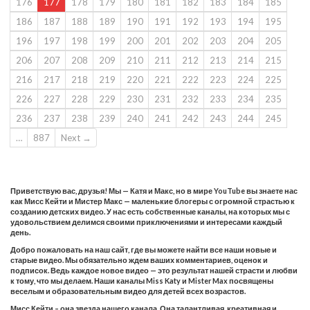
176
177
178
179
180
181
182
183
184
185
186
187
188
189
190
191
192
193
194
195
196
197
198
199
200
201
202
203
204
205
206
207
208
209
210
211
212
213
214
215
216
217
218
219
220
221
222
223
224
225
226
227
228
229
230
231
232
233
234
235
236
237
238
239
240
241
242
243
244
245
…
887
Next →
Приветствую вас, друзья! Мы — Катя и Макс, но в мире YouTube вы знаете нас
как Мисс Кейти и Мистер Макс — маленькие блогеры с огромной страстью к
созданию детских видео. У нас есть собственные каналы, на которых мы с
удовольствием делимся своими приключениями и интересами каждый
день.
Добро пожаловать на наш сайт, где вы можете найти все наши новые и
старые видео. Мы обязательно ждем ваших комментариев, оценок и
подписок. Ведь каждое новое видео — это результат нашей страсти и любви
к тому, что мы делаем. Наши каналы Miss Katy и Mister Max посвящены
веселым и образовательным видео для детей всех возрастов.
Мисс Кейти – она звезда нашего канала. Она талантливая, креативная и