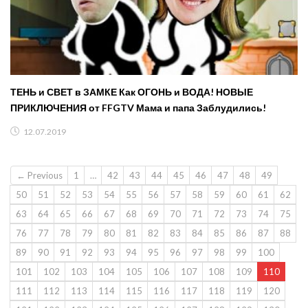
ТЕНЬ и СВЕТ в ЗАМКЕ Как ОГОНЬ и ВОДА! НОВЫЕ
ПРИКЛЮЧЕНИЯ от FFGTV Мама и папа Заблудились!
12.07.2019
← Previous
1
…
42
43
44
45
46
47
48
49
50
51
52
53
54
55
56
57
58
59
60
61
62
63
64
65
66
67
68
69
70
71
72
73
74
75
76
77
78
79
80
81
82
83
84
85
86
87
88
89
90
91
92
93
94
95
96
97
98
99
100
101
102
103
104
105
106
107
108
109
110
111
112
113
114
115
116
117
118
119
120