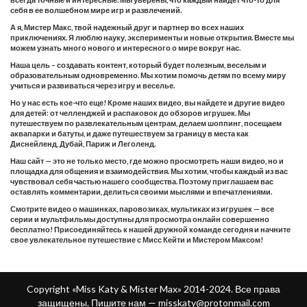
себя в ее волшебном мире игр и развлечений.
А я, Мистер Макс, твой надежный друг и партнер во всех наших
приключениях. Я люблю науку, эксперименты и новые открытия. Вместе мы
можем узнать много нового и интересного о мире вокруг нас.
Наша цель – создавать контент, который будет полезным, веселым и
образовательным одновременно. Мы хотим помочь детям по всему миру
учиться и развиваться через игру и веселье.
Но у нас есть кое-что еще! Кроме наших видео, вы найдете и другие видео
для детей: от челленджей и распаковок до обзоров игрушек. Мы
путешествуем по развлекательным центрам, делаем шоппинг, посещаем
аквапарки и батуты, и даже путешествуем за границу в места как
Диснейленд, Дубай, Париж и Леголенд.
Наш сайт — это не только место, где можно просмотреть наши видео, но и
площадка для общения и взаимодействия. Мы хотим, чтобы каждый из вас
чувствовал себя частью нашего сообщества. Поэтому приглашаем вас
оставлять комментарии, делиться своими мыслями и впечатлениями.
Смотрите видео о машинках, паровозиках, мультиках из игрушек — все
серии и мультфильмы доступны для просмотра онлайн совершенно
бесплатно! Присоединяйтесь к нашей дружной команде сегодня и начните
свое увлекательное путешествие с Мисс Кейти и Мистером Максом!
Copyright «Miss Katy & Mister Max» 2014-2024. Все права
защищены. Пишите нам —
misskaty@protonmail.com