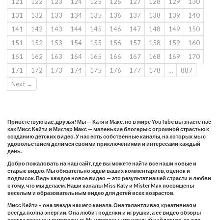
121
122
123
124
125
126
127
128
129
130
131
132
133
134
135
136
137
138
139
140
141
142
143
144
145
146
147
148
149
150
151
152
153
154
155
156
157
158
159
160
161
162
163
164
165
166
167
168
169
170
171
172
173
174
175
176
177
178
…
887
Next →
Приветствую вас, друзья! Мы — Катя и Макс, но в мире YouTube вы знаете нас
как Мисс Кейти и Мистер Макс — маленькие блогеры с огромной страстью к
созданию детских видео. У нас есть собственные каналы, на которых мы с
удовольствием делимся своими приключениями и интересами каждый
день.
Добро пожаловать на наш сайт, где вы можете найти все наши новые и
старые видео. Мы обязательно ждем ваших комментариев, оценок и
подписок. Ведь каждое новое видео — это результат нашей страсти и любви
к тому, что мы делаем. Наши каналы Miss Katy и Mister Max посвящены
веселым и образовательным видео для детей всех возрастов.
Мисс Кейти – она звезда нашего канала. Она талантливая, креативная и
всегда полна энергии. Она любит поделки и игрушки, а ее видео обзоры
всегда точные и интересные. Мы уверены, что каждый найдет что-то для