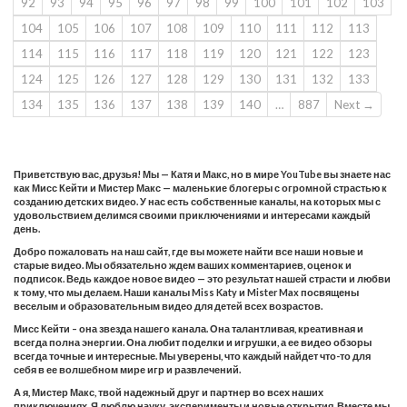
92
93
94
95
96
97
98
99
100
101
102
103
104
105
106
107
108
109
110
111
112
113
114
115
116
117
118
119
120
121
122
123
124
125
126
127
128
129
130
131
132
133
134
135
136
137
138
139
140
…
887
Next →
Приветствую вас, друзья! Мы — Катя и Макс, но в мире YouTube вы знаете нас
как Мисс Кейти и Мистер Макс — маленькие блогеры с огромной страстью к
созданию детских видео. У нас есть собственные каналы, на которых мы с
удовольствием делимся своими приключениями и интересами каждый
день.
Добро пожаловать на наш сайт, где вы можете найти все наши новые и
старые видео. Мы обязательно ждем ваших комментариев, оценок и
подписок. Ведь каждое новое видео — это результат нашей страсти и любви
к тому, что мы делаем. Наши каналы Miss Katy и Mister Max посвящены
веселым и образовательным видео для детей всех возрастов.
Мисс Кейти – она звезда нашего канала. Она талантливая, креативная и
всегда полна энергии. Она любит поделки и игрушки, а ее видео обзоры
всегда точные и интересные. Мы уверены, что каждый найдет что-то для
себя в ее волшебном мире игр и развлечений.
А я, Мистер Макс, твой надежный друг и партнер во всех наших
приключениях. Я люблю науку, эксперименты и новые открытия. Вместе мы