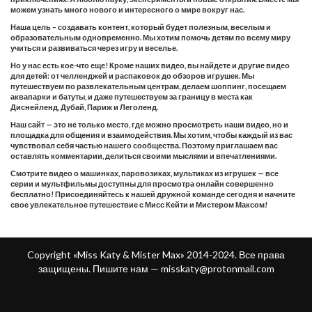
можем узнать много нового и интересного о мире вокруг нас.
Наша цель – создавать контент, который будет полезным, веселым и
образовательным одновременно. Мы хотим помочь детям по всему миру
учиться и развиваться через игру и веселье.
Но у нас есть кое-что еще! Кроме наших видео, вы найдете и другие видео
для детей: от челленджей и распаковок до обзоров игрушек. Мы
путешествуем по развлекательным центрам, делаем шоппинг, посещаем
аквапарки и батуты, и даже путешествуем за границу в места как
Диснейленд, Дубай, Париж и Леголенд.
Наш сайт — это не только место, где можно просмотреть наши видео, но и
площадка для общения и взаимодействия. Мы хотим, чтобы каждый из вас
чувствовал себя частью нашего сообщества. Поэтому приглашаем вас
оставлять комментарии, делиться своими мыслями и впечатлениями.
Смотрите видео о машинках, паровозиках, мультиках из игрушек — все
серии и мультфильмы доступны для просмотра онлайн совершенно
бесплатно! Присоединяйтесь к нашей дружной команде сегодня и начните
свое увлекательное путешествие с Мисс Кейти и Мистером Максом!
Copyright «Miss Katy & Mister Max» 2014-2024. Все права
защищены. Пишите нам —
misskaty@protonmail.com