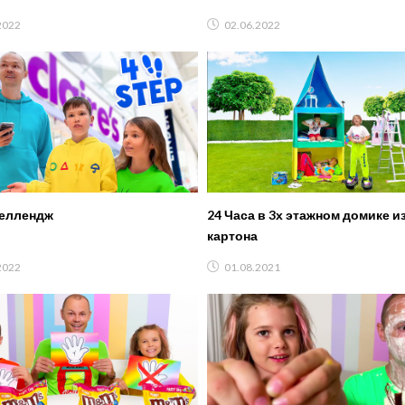
2022
02.06.2022
челлендж
24 Часа в 3х этажном домике и
картона
2022
01.08.2021