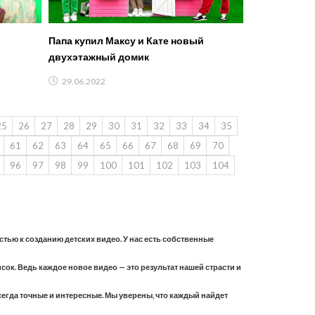
Папа купил Максу и Кате новый
двухэтажный домик
29.06.2022
25
26
27
28
29
30
31
32
33
34
35
61
62
63
64
65
66
67
68
69
70
96
97
98
99
100
101
102
103
104
астью к созданию детских видео. У нас есть собственные
ок. Ведь каждое новое видео — это результат нашей страсти и
всегда точные и интересные. Мы уверены, что каждый найдет