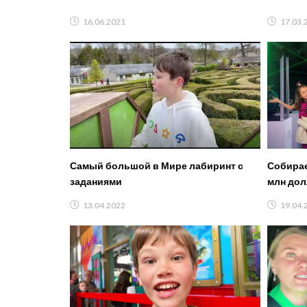
16.06.2021
17.03.
Самый большой в Мире лабиринт с
Собирае
заданиями
млн до
13.04.2022
19.04.