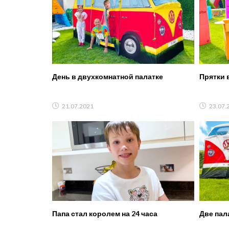
День в двухкомнатной палатке
Прятки 
21.07.2021
23.07.
Папа стал королем на 24 часа
Две пал