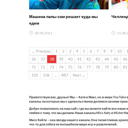
Машина папы сам решает куда мы
Челленд
едем
08.08.2021
11.08.
← Previous
1
2
3
4
5
6
7
8
9
10
36
37
38
39
40
41
42
43
44
45
46
71
72
73
74
75
76
77
78
79
80
81
105
106
…
887
Next →
Приветствую вас, друзья! Мы — Катя и Макс, но в мире YouTube
каналы, на которых мы с удовольствием делимся своими при
Добро пожаловать на наш сайт, где вы можете найти все наши 
любви к тому, что мы делаем. Наши каналы Miss Katy и Mister
Мисс Кейти – она звезда нашего канала. Она талантливая, креа
что-то для себя в ее волшебном мире игр и развлечений.