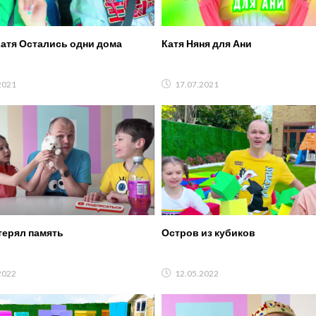
Катя Остались одни дома
Катя Няня для Ани
2021
17.07.2021
терял память
Остров из кубиков
2022
12.05.2022