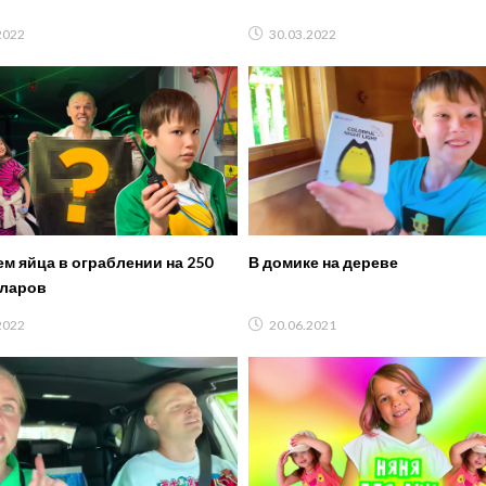
2022
30.03.2022
м яйца в ограблении на 250
В домике на дереве
лларов
2022
20.06.2021