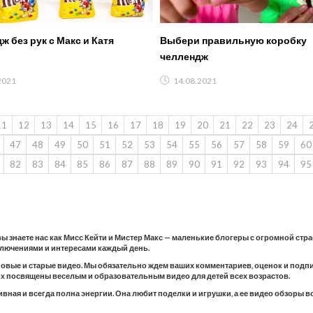
ж без рук с Макс и Катя
Выбери правильную коробку
челлендж
2021
14.08.2021
11
12
13
14
15
16
17
18
19
20
21
22
23
24
47
48
49
50
51
52
53
54
55
56
57
58
59
60
82
83
84
85
86
87
88
89
90
91
92
93
94
95
 вы знаете нас как Мисс Кейти и Мистер Макс — маленькие блогеры с огромной стр
ключениями и интересами каждый день.
новые и старые видео. Мы обязательно ждем ваших комментариев, оценок и подпис
 Max посвящены веселым и образовательным видео для детей всех возрастов.
тивная и всегда полна энергии. Она любит поделки и игрушки, а ее видео обзоры 