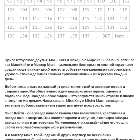
91
92
93
94
95
96
97
98
99
100
101
102
103
104
105
106
107
108
109
110
111
112
113
114
115
116
117
118
119
120
121
122
123
124
125
126
127
128
129
130
131
132
133
134
135
136
137
138
139
…
887
Next →
Приветствую вас, друзья! Мы — Катя и Макс, но в мире YouTube вы знаете нас
как Мисс Кейти и Мистер Макс — маленькие блогеры с огромной страстью к
созданию детских видео. У нас есть собственные каналы, на которых мы с
удовольствием делимся своими приключениями и интересами каждый
день.
Добро пожаловать на наш сайт, где вы можете найти все наши новые и
старые видео. Мы обязательно ждем ваших комментариев, оценок и
подписок. Ведь каждое новое видео — это результат нашей страсти и любви
к тому, что мы делаем. Наши каналы Miss Katy и Mister Max посвящены
веселым и образовательным видео для детей всех возрастов.
Мисс Кейти – она звезда нашего канала. Она талантливая, креативная и
всегда полна энергии. Она любит поделки и игрушки, а ее видео обзоры
всегда точные и интересные. Мы уверены, что каждый найдет что-то для
себя в ее волшебном мире игр и развлечений.
А я, Мистер Макс, твой надежный друг и партнер во всех наших
приключениях. Я люблю науку, эксперименты и новые открытия. Вместе мы