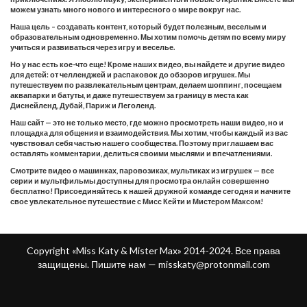
можем узнать много нового и интересного о мире вокруг нас.
Наша цель – создавать контент, который будет полезным, веселым и
образовательным одновременно. Мы хотим помочь детям по всему миру
учиться и развиваться через игру и веселье.
Но у нас есть кое-что еще! Кроме наших видео, вы найдете и другие видео
для детей: от челленджей и распаковок до обзоров игрушек. Мы
путешествуем по развлекательным центрам, делаем шоппинг, посещаем
аквапарки и батуты, и даже путешествуем за границу в места как
Диснейленд, Дубай, Париж и Леголенд.
Наш сайт — это не только место, где можно просмотреть наши видео, но и
площадка для общения и взаимодействия. Мы хотим, чтобы каждый из вас
чувствовал себя частью нашего сообщества. Поэтому приглашаем вас
оставлять комментарии, делиться своими мыслями и впечатлениями.
Смотрите видео о машинках, паровозиках, мультиках из игрушек — все
серии и мультфильмы доступны для просмотра онлайн совершенно
бесплатно! Присоединяйтесь к нашей дружной команде сегодня и начните
свое увлекательное путешествие с Мисс Кейти и Мистером Максом!
Copyright «Miss Katy & Mister Max» 2014-2024. Все права
защищены. Пишите нам —
misskaty@protonmail.com