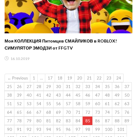
Моя КОЛЛЕКЦИЯ Питомцев СМАЙЛИКОВ в ROBLOX!
СИМУЛЯТОР ЭМОДЗИ от FFGTV
16.10.2019
← Previous
1
…
17
18
19
20
21
22
23
24
25
26
27
28
29
30
31
32
33
34
35
36
37
38
39
40
41
42
43
44
45
46
47
48
49
50
51
52
53
54
55
56
57
58
59
60
61
62
63
64
65
66
67
68
69
70
71
72
73
74
75
76
77
78
79
80
81
82
83
84
85
86
87
88
89
90
91
92
93
94
95
96
97
98
99
100
101