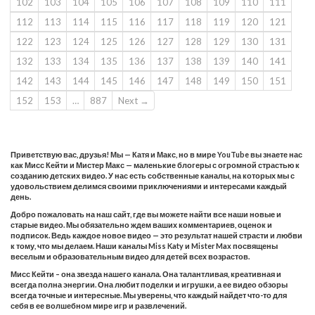
102
103
104
105
106
107
108
109
110
111
112
113
114
115
116
117
118
119
120
121
122
123
124
125
126
127
128
129
130
131
132
133
134
135
136
137
138
139
140
141
142
143
144
145
146
147
148
149
150
151
152
153
…
887
Next →
Приветствую вас, друзья! Мы — Катя и Макс, но в мире YouTube вы знаете нас
как Мисс Кейти и Мистер Макс — маленькие блогеры с огромной страстью к
созданию детских видео. У нас есть собственные каналы, на которых мы с
удовольствием делимся своими приключениями и интересами каждый
день.
Добро пожаловать на наш сайт, где вы можете найти все наши новые и
старые видео. Мы обязательно ждем ваших комментариев, оценок и
подписок. Ведь каждое новое видео — это результат нашей страсти и любви
к тому, что мы делаем. Наши каналы Miss Katy и Mister Max посвящены
веселым и образовательным видео для детей всех возрастов.
Мисс Кейти – она звезда нашего канала. Она талантливая, креативная и
всегда полна энергии. Она любит поделки и игрушки, а ее видео обзоры
всегда точные и интересные. Мы уверены, что каждый найдет что-то для
себя в ее волшебном мире игр и развлечений.