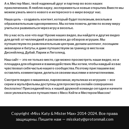
А я, Мистер Макс, твой надежный друг и партнер во всех наших
приключениях. Я люблю науку, эксперименты и новые открытия. Вместе мы
можем узнать много нового и интересного о мире вокруг нас.
Наша цель – создавать контент, который будет полезным, веселым и
образовательным одновременно. Мы хотим помочь детям по всему миру
учиться и развиваться через игру и веселье.
Но у нас есть кое-что еще! Кроме наших видео, вы найдете и другие видео
для детей: от челленджей и распаковок до обзоров игрушек. Мы
путешествуем по развлекательным центрам, делаем шоппинг, посещаем
аквапарки и батуты, и даже путешествуем за границу в места как
Диснейленд, Дубай, Париж и Леголенд.
Наш сайт — это не только место, где можно просмотреть наши видео, но и
площадка для общения и взаимодействия. Мы хотим, чтобы каждый из вас
чувствовал себя частью нашего сообщества. Поэтому приглашаем вас
оставлять комментарии, делиться своими мыслями и впечатлениями.
Смотрите видео о машинках, паровозиках, мультиках из игрушек — все
серии и мультфильмы доступны для просмотра онлайн совершенно
бесплатно! Присоединяйтесь к нашей дружной команде сегодня и начните
свое увлекательное путешествие с Мисс Кейти и Мистером Максом!
Copyright «Miss Katy & Mister Max» 2014-2024. Все права
защищены. Пишите нам —
misskaty@protonmail.com