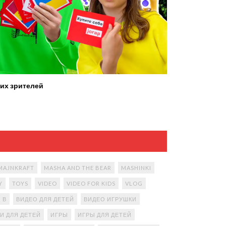
их зрителей
MAJNKRAFT
MASHA AND THE BEAR
MASHINKI
Y
TOYS
VIDEO
VIDEO FOR KIDS
VLOG
В
ВИДЕО ДЛЯ ДЕТЕЙ
ВИДЕО ИГРУШКИ
И ДЛЯ ДЕТЕЙ
ИГРЫ
ИГРЫ ДЛЯ ДЕТЕЙ