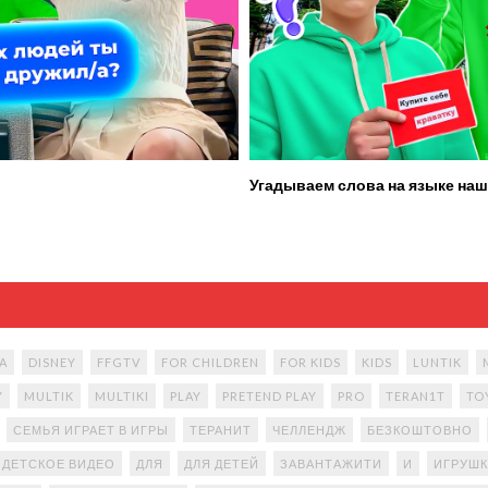
Угадываем слова на языке наш
A
DISNEY
FFGTV
FOR CHILDREN
FOR KIDS
KIDS
LUNTIK
Y
MULTIK
MULTIKI
PLAY
PRETEND PLAY
PRO
TERAN1T
TO
СЕМЬЯ ИГРАЕТ В ИГРЫ
ТЕРАНИТ
ЧЕЛЛЕНДЖ
БЕЗКОШТОВНО
ДЕТСКОЕ ВИДЕО
ДЛЯ
ДЛЯ ДЕТЕЙ
ЗАВАНТАЖИТИ
И
ИГРУШК