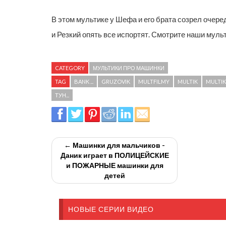
В этом мультике у Шефа и его брата созрел очередн
и Резкий опять все испортят. Смотрите наши мульт
CATEGORY
МУЛЬТИКИ ПРО МАШИНКИ
TAG
BANK ...
GRUZOVIK
MULTFILMY
MULTIK
MULTIK
ТУН...
← Машинки для мальчиков -
Даник играет в ПОЛИЦЕЙСКИЕ
и ПОЖАРНЫЕ машинки для
детей
НОВЫЕ СЕРИИ ВИДЕО