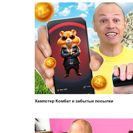
Хампстер Комбат и забытые посылки