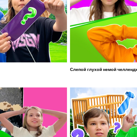
Слепой глухой немой челленд