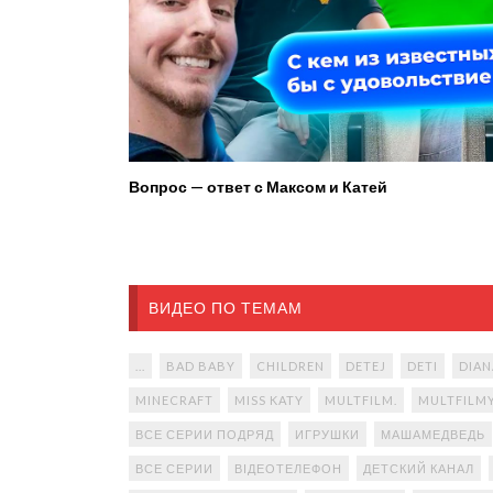
Вопрос — ответ с Максом и Катей
ВИДЕО ПО ТЕМАМ
...
BAD BABY
CHILDREN
DETEJ
DETI
DIAN
MINECRAFT
MISS KATY
MULTFILM.
MULTFILM
ВСЕ СЕРИИ ПОДРЯД
ИГРУШКИ
МАШАМЕДВЕДЬ
ВСЕ СЕРИИ
ВІДЕОТЕЛЕФОН
ДЕТСКИЙ КАНАЛ