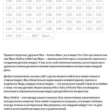
104
105
106
107
108
109
110
111
112
113
114
115
116
117
118
119
120
121
122
123
124
125
126
127
128
129
130
131
132
133
134
135
136
137
138
139
140
141
142
143
144
145
146
147
148
149
150
151
152
153
154
155
…
887
Next →
Приветствую вас, друзья! Мы — Катя и Макс, но в мире YouTube вы знаете нас
как Мисс Кейти и Мистер Макс — маленькие блогеры с огромной страстью к
созданию детских видео. У нас есть собственные каналы, на которых мы с
удовольствием делимся своими приключениями и интересами каждый
день.
Добро пожаловать на наш сайт, где вы можете найти все наши новые и
старые видео. Мы обязательно ждем ваших комментариев, оценок и
подписок. Ведь каждое новое видео — это результат нашей страсти и любви
к тому, что мы делаем. Наши каналы Miss Katy и Mister Max посвящены
веселым и образовательным видео для детей всех возрастов.
Мисс Кейти – она звезда нашего канала. Она талантливая, креативная и
всегда полна энергии. Она любит поделки и игрушки, а ее видео обзоры
всегда точные и интересные. Мы уверены, что каждый найдет что-то для
себя в ее волшебном мире игр и развлечений.