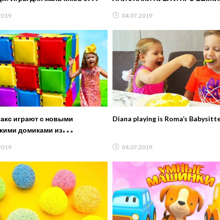
ми трансформерами.
БОМЖА! МАЙНКРАФТ В РЕАЛ
2019
04.07.2019
ЖИЗНИ ВИДЕО ТРОЛИНГ
Макс играют с новыми
Diana playing is Roma’s Babysitt
кими домиками из
ктора
2019
04.07.2019