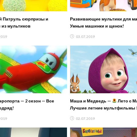
̆ Патруль сюрпризы и
Развивающие мультики для м
 из мультиков
Умные машинки и щенок!
2019
03.07.2019
эропорта — 2 сезон — Все
Маша и Медведь —
Лето с 
одряд!
Лучшие летние мультфильмы
2019
02.07.2019