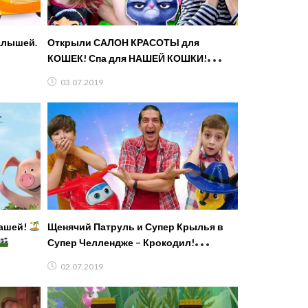
алышей.
Открыли САЛОН КРАСОТЫ для
КОШЕК! Спа для НАШЕЙ КОШКИ!
Забавный Летсплей про Питомцев от
03.07.2019
FFGTV
Машей!
Щенячий Патруль и Супер Крылья в
Супер Челлендже – Крокодил!
Смешные игры для детей.
02.07.2019