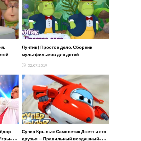
ня.
Лунтик | Простое дело. Сборник
етей
мультфильмов для детей
02.07.2019
Фёдор
Супер Крылья: Самолетик Джетт и его
Игры
друзья — Правильный воздушный