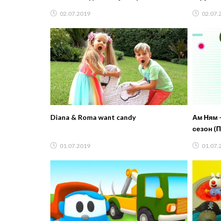
02.07.2019
02.07.
Diana & Roma want candy
Ам Ням 
сезон (
01.07.2019
01.07.