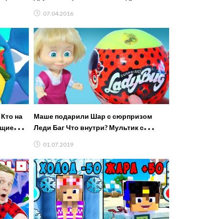
ской
змей | Super Wings (1 серия)
07.04.2016
Кто на
Маше подарили Шар с сюрпризом
ющие
Леди Баг Что внутри? Мультик с
куклами
01.07.2019