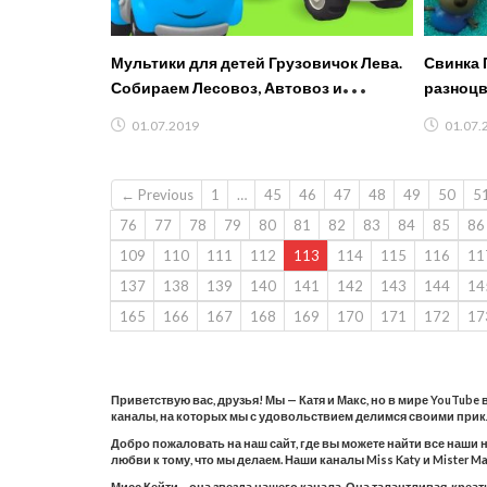
Мультики для детей Грузовичок Лева.
Свинка 
Собираем Лесовоз, Автовоз и
разноцв
Мусороуборочную машину!
01.07.2019
01.07.
← Previous
1
…
45
46
47
48
49
50
5
76
77
78
79
80
81
82
83
84
85
86
109
110
111
112
113
114
115
116
11
137
138
139
140
141
142
143
144
14
165
166
167
168
169
170
171
172
17
Приветствую вас, друзья! Мы — Катя и Макс, но в мире YouTube
каналы, на которых мы с удовольствием делимся своими при
Добро пожаловать на наш сайт, где вы можете найти все наши 
любви к тому, что мы делаем. Наши каналы Miss Katy и Mister
Мисс Кейти – она звезда нашего канала. Она талантливая, креа