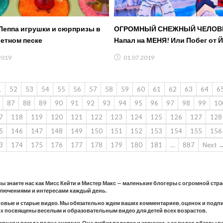
Пеппа игрушки и сюрпризы в
ОГРОМНЫЙ СНЕЖНЫЙ ЧЕЛОВ
етном песке
Напал на МЕНЯ! Или Побег от 
ROBLOX от FFGTV
2019
01.07.2019
1
52
53
54
55
56
57
58
59
60
61
62
63
64
6
87
88
89
90
91
92
93
94
95
96
97
98
99
10
7
118
119
120
121
122
123
124
125
126
127
128
5
146
147
148
149
150
151
152
153
154
155
156
3
174
175
176
177
178
179
180
181
…
887
Next 
 вы знаете нас как Мисс Кейти и Мистер Макс — маленькие блогеры с огромной стр
ключениями и интересами каждый день.
новые и старые видео. Мы обязательно ждем ваших комментариев, оценок и подпис
 Max посвящены веселым и образовательным видео для детей всех возрастов.
тивная и всегда полна энергии. Она любит поделки и игрушки, а ее видео обзоры 