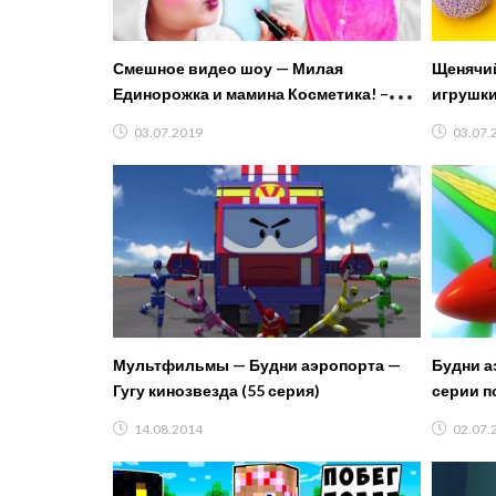
Смешное видео шоу — Милая
Щенячии
Единорожка и мамина Косметика! –
игрушки
Детские игры одевалки и макияж.
03.07.2019
03.07.
Мультфильмы — Будни аэропорта —
Будни а
Гугу кинозвезда (55 серия)
серии п
14.08.2014
02.07.