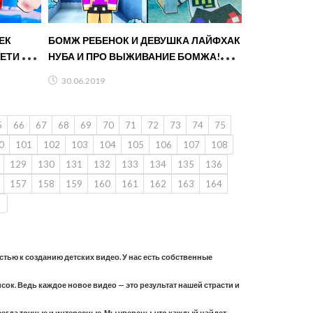
ЕК
БОМЖ РЕБЕНОК И ДЕВУШКА ЛАЙФХАК
ЙЕТИ в
НУБА И ПРО ВЫЖИВАНИЕ БОМЖА!
МАЙНКРАФТ В РЕАЛЬНОЙ ЖИЗНИ
30.06.2019
ВИДЕО ТРОЛЛИНГ
5
66
67
68
69
70
71
72
73
74
75
0
101
102
103
104
105
106
107
108
129
130
131
132
133
134
135
136
157
158
159
160
161
162
163
164
→
астью к созданию детских видео. У нас есть собственные
ок. Ведь каждое новое видео — это результат нашей страсти и
всегда точные и интересные. Мы уверены, что каждый найдет