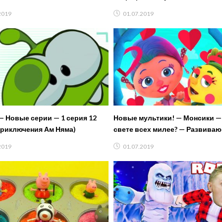
стрелялки Нерф в Автомастер
2019
01.07.2019
— Новые серии — 1 серия 12
Новые мультики! — Монсики — 
Приключения Ам Няма)
свете всех милее? — Развива
мультфильмы — Эмоции
2019
01.07.2019