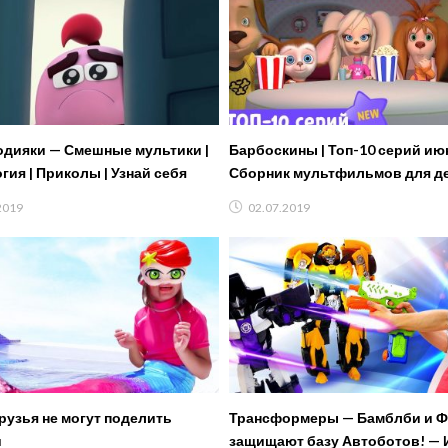
одияки — Смешные мультики |
Барбоскины | Топ-10 серий ию
гия | Приколы | Узнай себя
Сборник мультфильмов для д
2019
02.07.2019
друзья не могут поделить
Трансформеры — Бамблби и 
и
защищают базу Автоботов! — 