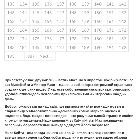
133
134
135
136
137
138
139
140
141
142
143
144
145
146
147
148
149
150
151
152
153
154
155
156
157
158
159
160
161
162
163
164
165
166
167
168
169
170
171
172
173
174
175
176
177
178
179
180
181
182
183
184
185
186
187
188
189
190
191
192
193
…
887
Next →
Приветствую вас, друзья! Мы — Катя и Макс, но в мире YouTube вы знаете нас
как Мисс Кейти и Мистер Макс — маленькие блогеры с огромной страстью к
созданию детских видео. У нас есть собственные каналы, на которых мы с
удовольствием делимся своими приключениями и интересами каждый
день.
Добро пожаловать на наш сайт, где вы можете найти все наши новые и
старые видео. Мы обязательно ждем ваших комментариев, оценок и
подписок. Ведь каждое новое видео — это результат нашей страсти и любви
к тому, что мы делаем. Наши каналы Miss Katy и Mister Max посвящены
веселым и образовательным видео для детей всех возрастов.
Мисс Кейти – она звезда нашего канала. Она талантливая, креативная и
всегда полна энергии. Она любит поделки и игрушки, а ее видео обзоры