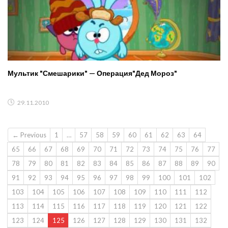
Мультик "Смешарики" — Операция"Дед Мороз"
29.11.2010
← Previous
1
…
57
58
59
60
61
62
63
64
65
66
67
68
69
70
71
72
73
74
75
76
77
78
79
80
81
82
83
84
85
86
87
88
89
90
91
92
93
94
95
96
97
98
99
100
101
102
103
104
105
106
107
108
109
110
111
112
113
114
115
116
117
118
119
120
121
122
123
124
125
126
127
128
129
130
131
132