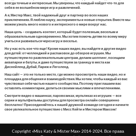
всегда точные и интересные. Мы уверены, что каждый найдет что-то для
себя в ее волшебном мире игр и развлечений.
А я, Мистер Макс, твой надежный друг и партнер во всех наших
приключениях. Я люблю науку, эксперименты и новые открытия. Вместе мы
можем узнать много нового и интересного о мире вокруг нас.
Наша цель – создавать контент, который будет полезным, веселым и
образовательным одновременно. Мы хотим помочь детям по всему миру
учиться и развиваться через игру и веселье.
Но у нас есть кое-что еще! Кроме наших видео, вы найдете и другие видео
для детей: от челленджей и распаковок до обзоров игрушек. Мы
путешествуем по развлекательным центрам, делаем шоппинг, посещаем
аквапарки и батуты, и даже путешествуем за границу в места как
Диснейленд, Дубай, Париж и Леголенд.
Наш сайт — это не только место, где можно просмотреть наши видео, но и
площадка для общения и взаимодействия. Мы хотим, чтобы каждый из вас
чувствовал себя частью нашего сообщества. Поэтому приглашаем вас
оставлять комментарии, делиться своими мыслями и впечатлениями.
Смотрите видео о машинках, паровозиках, мультиках из игрушек — все
серии и мультфильмы доступны для просмотра онлайн совершенно
бесплатно! Присоединяйтесь к нашей дружной команде сегодня и начните
свое увлекательное путешествие с Мисс Кейти и Мистером Максом!
Copyright «Miss Katy & Mister Max» 2014-2024. Все права