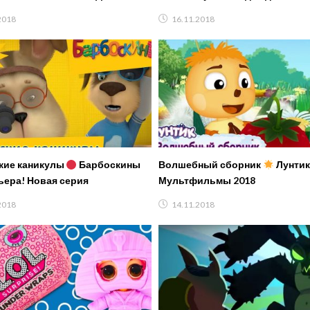
рают на FFGTV для детей
2018
16.11.2018
кие каникулы
Барбоскины
Волшебный сборник
Лунти
ера! Новая серия
Мультфильмы 2018
2018
14.11.2018