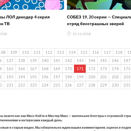
ы ЛОЛ декодер 4 серия
СОБЕЗ 19, 20 серии — Специа
н ТВ
отряд бесстрашных зверей
2018
15.11.2018
108
109
110
111
112
113
114
115
116
117
118
1
6
137
138
139
140
141
142
143
144
145
146
147
4
165
166
167
168
169
170
171
172
173
174
175
2
193
194
195
196
197
198
199
200
201
202
203
0
221
222
223
224
225
226
227
228
229
230
231
 вы знаете нас как Мисс Кейти и Мистер Макс — маленькие блогеры с огромной стр
ключениями и интересами каждый день.
новые и старые видео. Мы обязательно ждем ваших комментариев, оценок и подпис