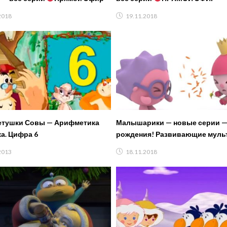
2018
19.11.2018
етушки Совы — Арифметика
Малышарики — новые серии —
. Цифра 6
рождения! Развивающие муль
самых маленьких
2013
18.11.2018