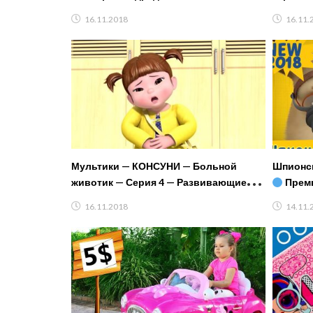
ПАПА Иг
16.11.2018
16.11.
Мультики — КОНСУНИ — Больной
Шпионс
животик — Серия 4 — Развивающие
Премь
мультфильмы для детей
16.11.2018
14.11.