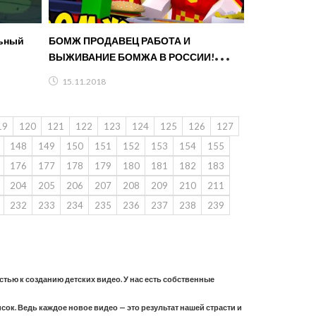
льный
БОМЖ ПРОДАВЕЦ РАБОТА И
ВЫЖИВАНИЕ БОМЖА В РОССИИ!
МАЙНКРАФТ В РЕАЛЬНОЙ ЖИЗНИ
15.11.2018
ВИДЕО ТРОЛЛИНГ СЕРИАЛ
19
120
121
122
123
124
125
126
127
148
149
150
151
152
153
154
155
176
177
178
179
180
181
182
183
204
205
206
207
208
209
210
211
232
233
234
235
236
237
238
239
астью к созданию детских видео. У нас есть собственные
ок. Ведь каждое новое видео — это результат нашей страсти и