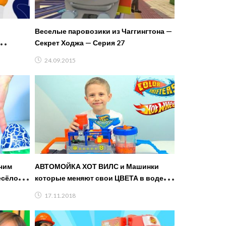
Веселые паровозики из Чаггингтона —
Секрет Ходжа — Серия 27
24.09.2015
Учим
АВТОМОЙКА ХОТ ВИЛС и Машинки
есёлой
которые меняют свои ЦВЕТА в воде!!
Малышей
Hot Wheels Color Shifters!
17.11.2018