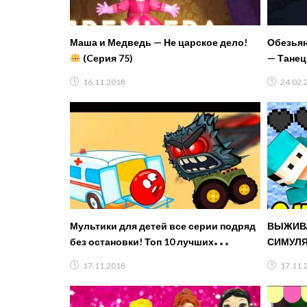
Маша и Медведь — Не царское дело!
Обезьян
(Cерия 75)
— Танец
16.11.2018
24.02.
Мультики для детей все серии подряд
ВЫЖИВА
без остановки! Топ 10 лучших
СИМУЛЯ
мультфильмов про машинки 2018
БОМЖА 
17.11.2018
17.11.
СЕРИАЛ