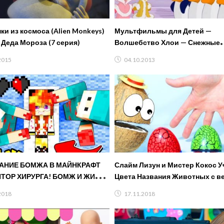
ки из космоса (Alien Monkeys)
Мультфильмы для Детей —
 Деда Мороза (7 серия)
Волшебство Хлои — Снежные
Звёздочки
2015
04.10.2013
НИЕ БОМЖА В МАЙНКРАФТ
Слайм Лизун и Мистер Кокос 
ТОР ХИРУРГА! БОМЖ И ЖИЗНЬ
Цвета Названия Животных с в
MINECRAFT ВИДЕО ТРОЛЛИНГ
Песенкой про Пальчики Для 
2018
17.11.2018