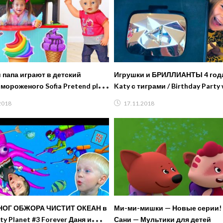
 папа играют в детский
Игрушки и БРИЛЛИАНТЫ 4 года
ного Sofia Pretend play
Katy с тиграми / Birthday Party 
lastic ice cream
toys and Diamont Button
2018
17.11.2018
ОГ ОБЖОРА ЧИСТИТ ОКЕАН в
Ми-ми-мишки — Новые серии!
ty Planet #3 Forever Даня и
Сани — Мультики для детей