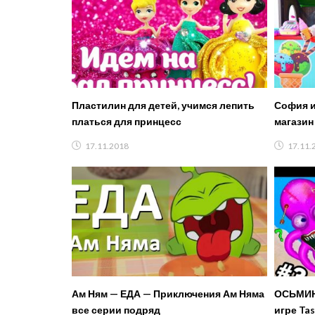
Пластилин для детей, учимся лепить
София и
платься для принцесс
магазин мороже
selling p
17.11.2018
17.11.
Ам Ням — ЕДА — Приключения Ам Няма
ОСЬМИН
все серии подряд
игре Tas