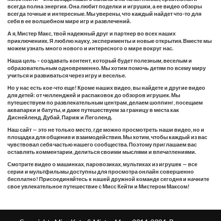
всегда полна энергии. Она любит поделки и игрушки, а ее видео обзоры
всегда точные и интересные. Мы уверены, что каждый найдет что-то для
себя в ее волшебном мире игр и развлечений.
А я, Мистер Макс, твой надежный друг и партнер во всех наших
приключениях. Я люблю науку, эксперименты и новые открытия. Вместе мы
можем узнать много нового и интересного о мире вокруг нас.
Наша цель – создавать контент, который будет полезным, веселым и
образовательным одновременно. Мы хотим помочь детям по всему миру
учиться и развиваться через игру и веселье.
Но у нас есть кое-что еще! Кроме наших видео, вы найдете и другие видео
для детей: от челленджей и распаковок до обзоров игрушек. Мы
путешествуем по развлекательным центрам, делаем шоппинг, посещаем
аквапарки и батуты, и даже путешествуем за границу в места как
Диснейленд, Дубай, Париж и Леголенд.
Наш сайт — это не только место, где можно просмотреть наши видео, но и
площадка для общения и взаимодействия. Мы хотим, чтобы каждый из вас
чувствовал себя частью нашего сообщества. Поэтому приглашаем вас
оставлять комментарии, делиться своими мыслями и впечатлениями.
Смотрите видео о машинках, паровозиках, мультиках из игрушек — все
серии и мультфильмы доступны для просмотра онлайн совершенно
бесплатно! Присоединяйтесь к нашей дружной команде сегодня и начните
свое увлекательное путешествие с Мисс Кейти и Мистером Максом!