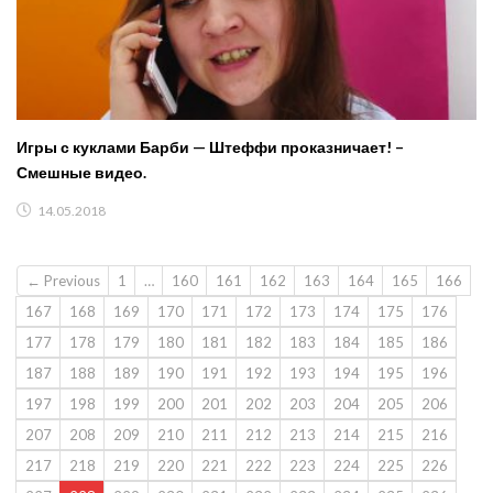
Игры с куклами Барби — Штеффи проказничает! –
Смешные видео.
14.05.2018
← Previous
1
…
160
161
162
163
164
165
166
167
168
169
170
171
172
173
174
175
176
177
178
179
180
181
182
183
184
185
186
187
188
189
190
191
192
193
194
195
196
197
198
199
200
201
202
203
204
205
206
207
208
209
210
211
212
213
214
215
216
217
218
219
220
221
222
223
224
225
226