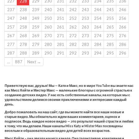
227
228
229
230
231
232
233
234
235
236
237
238
239
240
241
242
243
244
245
246
247
248
249
250
251
252
253
254
255
256
257
258
259
260
261
262
263
264
265
266
267
268
269
270
271
272
273
274
275
276
277
278
279
280
281
282
283
284
285
286
287
288
289
290
291
292
293
294
295
296
…
887
Next →
Приветствую вас, друзья! Мы — Катя и Макс, но в мире YouTube вы знаете нас
как Мисс Кейти и Мистер Макс — маленькие блогеры с огромной страстью к
созданию детских видео. У нас есть собственные каналы, на которых мы с
удовольствием делимся своими приключениями и интересами каждый
день.
Добро пожаловать на наш сайт, где вы можете найти все наши новые и
старые видео. Мы обязательно ждем ваших комментариев, оценок и
подписок. Ведь каждое новое видео — это результат нашей страсти и любви
к тому, что мы делаем. Наши каналы Miss Katy и Mister Max посвящены
веселым и образовательным видео для детей всех возрастов.
Мисс Кейти – она звезда нашего канала. Она талантливая, креативная и