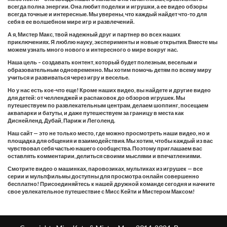
всегда полна энергии. Она любит поделки и игрушки, а ее видео обзоры
всегда точные и интересные. Мы уверены, что каждый найдет что-то для
себя в ее волшебном мире игр и развлечений.
А я, Мистер Макс, твой надежный друг и партнер во всех наших
приключениях. Я люблю науку, эксперименты и новые открытия. Вместе мы
можем узнать много нового и интересного о мире вокруг нас.
Наша цель – создавать контент, который будет полезным, веселым и
образовательным одновременно. Мы хотим помочь детям по всему миру
учиться и развиваться через игру и веселье.
Но у нас есть кое-что еще! Кроме наших видео, вы найдете и другие видео
для детей: от челленджей и распаковок до обзоров игрушек. Мы
путешествуем по развлекательным центрам, делаем шоппинг, посещаем
аквапарки и батуты, и даже путешествуем за границу в места как
Диснейленд, Дубай, Париж и Леголенд.
Наш сайт — это не только место, где можно просмотреть наши видео, но и
площадка для общения и взаимодействия. Мы хотим, чтобы каждый из вас
чувствовал себя частью нашего сообщества. Поэтому приглашаем вас
оставлять комментарии, делиться своими мыслями и впечатлениями.
Смотрите видео о машинках, паровозиках, мультиках из игрушек — все
серии и мультфильмы доступны для просмотра онлайн совершенно
бесплатно! Присоединяйтесь к нашей дружной команде сегодня и начните
свое увлекательное путешествие с Мисс Кейти и Мистером Максом!