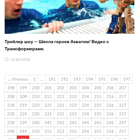
Трейлер шоу — Школа героев Акватим! Видео с
Трансформерами.
12.03.2018
← Previous
1
…
191
192
193
194
195
196
197
198
199
200
201
202
203
204
205
206
207
208
209
210
211
212
213
214
215
216
217
218
219
220
221
222
223
224
225
226
227
228
229
230
231
232
233
234
235
236
237
238
239
240
241
242
243
244
245
246
247
248
249
250
251
252
253
254
255
256
257