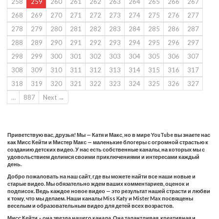
258
259
260
261
262
263
264
265
266
267
268
269
270
271
272
273
274
275
276
277
278
279
280
281
282
283
284
285
286
287
288
289
290
291
292
293
294
295
296
297
298
299
300
301
302
303
304
305
306
307
308
309
310
311
312
313
314
315
316
317
318
319
320
321
322
323
324
325
326
327
…
887
Next →
Приветствую вас, друзья! Мы — Катя и Макс, но в мире YouTube вы знаете нас
как Мисс Кейти и Мистер Макс — маленькие блогеры с огромной страстью к
созданию детских видео. У нас есть собственные каналы, на которых мы с
удовольствием делимся своими приключениями и интересами каждый
день.
Добро пожаловать на наш сайт, где вы можете найти все наши новые и
старые видео. Мы обязательно ждем ваших комментариев, оценок и
подписок. Ведь каждое новое видео — это результат нашей страсти и любви
к тому, что мы делаем. Наши каналы Miss Katy и Mister Max посвящены
веселым и образовательным видео для детей всех возрастов.
Мисс Кейти – она звезда нашего канала. Она талантливая, креативная и