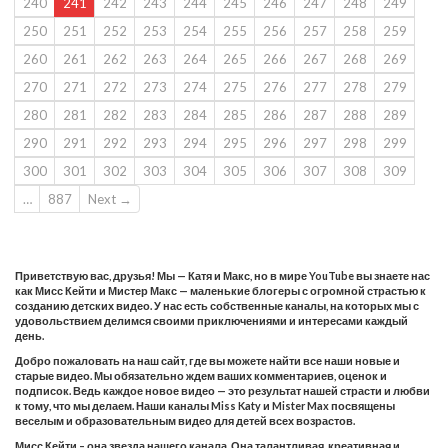
240
241
242
243
244
245
246
247
248
249
250
251
252
253
254
255
256
257
258
259
260
261
262
263
264
265
266
267
268
269
270
271
272
273
274
275
276
277
278
279
280
281
282
283
284
285
286
287
288
289
290
291
292
293
294
295
296
297
298
299
300
301
302
303
304
305
306
307
308
309
…
887
Next →
Приветствую вас, друзья! Мы — Катя и Макс, но в мире YouTube вы знаете нас
как Мисс Кейти и Мистер Макс — маленькие блогеры с огромной страстью к
созданию детских видео. У нас есть собственные каналы, на которых мы с
удовольствием делимся своими приключениями и интересами каждый
день.
Добро пожаловать на наш сайт, где вы можете найти все наши новые и
старые видео. Мы обязательно ждем ваших комментариев, оценок и
подписок. Ведь каждое новое видео — это результат нашей страсти и любви
к тому, что мы делаем. Наши каналы Miss Katy и Mister Max посвящены
веселым и образовательным видео для детей всех возрастов.
Мисс Кейти – она звезда нашего канала. Она талантливая, креативная и