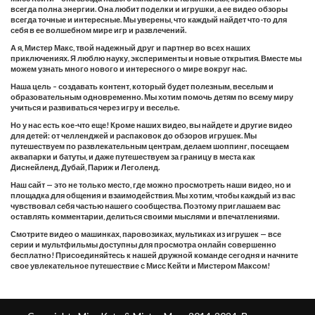
всегда полна энергии. Она любит поделки и игрушки, а ее видео обзоры
всегда точные и интересные. Мы уверены, что каждый найдет что-то для
себя в ее волшебном мире игр и развлечений.
А я, Мистер Макс, твой надежный друг и партнер во всех наших
приключениях. Я люблю науку, эксперименты и новые открытия. Вместе мы
можем узнать много нового и интересного о мире вокруг нас.
Наша цель – создавать контент, который будет полезным, веселым и
образовательным одновременно. Мы хотим помочь детям по всему миру
учиться и развиваться через игру и веселье.
Но у нас есть кое-что еще! Кроме наших видео, вы найдете и другие видео
для детей: от челленджей и распаковок до обзоров игрушек. Мы
путешествуем по развлекательным центрам, делаем шоппинг, посещаем
аквапарки и батуты, и даже путешествуем за границу в места как
Диснейленд, Дубай, Париж и Леголенд.
Наш сайт — это не только место, где можно просмотреть наши видео, но и
площадка для общения и взаимодействия. Мы хотим, чтобы каждый из вас
чувствовал себя частью нашего сообщества. Поэтому приглашаем вас
оставлять комментарии, делиться своими мыслями и впечатлениями.
Смотрите видео о машинках, паровозиках, мультиках из игрушек — все
серии и мультфильмы доступны для просмотра онлайн совершенно
бесплатно! Присоединяйтесь к нашей дружной команде сегодня и начните
свое увлекательное путешествие с Мисс Кейти и Мистером Максом!