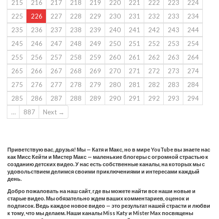
215
216
217
218
219
220
221
222
223
224
225
226
227
228
229
230
231
232
233
234
235
236
237
238
239
240
241
242
243
244
245
246
247
248
249
250
251
252
253
254
255
256
257
258
259
260
261
262
263
264
265
266
267
268
269
270
271
272
273
274
275
276
277
278
279
280
281
282
283
284
285
286
287
288
289
290
291
292
293
294
…
887
Next →
Приветствую вас, друзья! Мы — Катя и Макс, но в мире YouTube вы знаете нас
как Мисс Кейти и Мистер Макс — маленькие блогеры с огромной страстью к
созданию детских видео. У нас есть собственные каналы, на которых мы с
удовольствием делимся своими приключениями и интересами каждый
день.
Добро пожаловать на наш сайт, где вы можете найти все наши новые и
старые видео. Мы обязательно ждем ваших комментариев, оценок и
подписок. Ведь каждое новое видео — это результат нашей страсти и любви
к тому, что мы делаем. Наши каналы Miss Katy и Mister Max посвящены