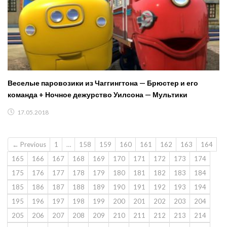
Веселые паровозики из Чаггингтона — Брюстер и его
команда + Ночное дежурство Уилсона — Мультики
17.05.2018
← Previous
1
…
158
159
160
161
162
163
164
165
166
167
168
169
170
171
172
173
174
175
176
177
178
179
180
181
182
183
184
185
186
187
188
189
190
191
192
193
194
195
196
197
198
199
200
201
202
203
204
205
206
207
208
209
210
211
212
213
214