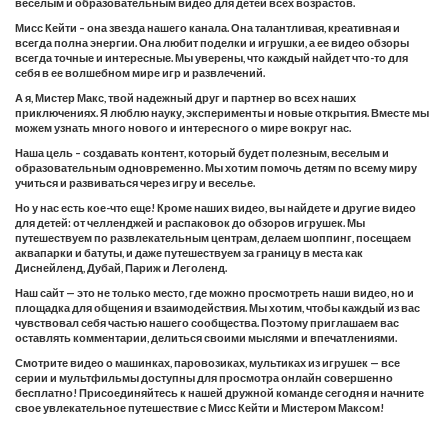
веселым и образовательным видео для детей всех возрастов.
Мисс Кейти – она звезда нашего канала. Она талантливая, креативная и
всегда полна энергии. Она любит поделки и игрушки, а ее видео обзоры
всегда точные и интересные. Мы уверены, что каждый найдет что-то для
себя в ее волшебном мире игр и развлечений.
А я, Мистер Макс, твой надежный друг и партнер во всех наших
приключениях. Я люблю науку, эксперименты и новые открытия. Вместе мы
можем узнать много нового и интересного о мире вокруг нас.
Наша цель – создавать контент, который будет полезным, веселым и
образовательным одновременно. Мы хотим помочь детям по всему миру
учиться и развиваться через игру и веселье.
Но у нас есть кое-что еще! Кроме наших видео, вы найдете и другие видео
для детей: от челленджей и распаковок до обзоров игрушек. Мы
путешествуем по развлекательным центрам, делаем шоппинг, посещаем
аквапарки и батуты, и даже путешествуем за границу в места как
Диснейленд, Дубай, Париж и Леголенд.
Наш сайт — это не только место, где можно просмотреть наши видео, но и
площадка для общения и взаимодействия. Мы хотим, чтобы каждый из вас
чувствовал себя частью нашего сообщества. Поэтому приглашаем вас
оставлять комментарии, делиться своими мыслями и впечатлениями.
Смотрите видео о машинках, паровозиках, мультиках из игрушек — все
серии и мультфильмы доступны для просмотра онлайн совершенно
бесплатно! Присоединяйтесь к нашей дружной команде сегодня и начните
свое увлекательное путешествие с Мисс Кейти и Мистером Максом!