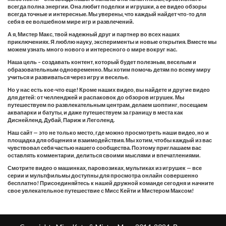
всегда полна энергии. Она любит поделки и игрушки, а ее видео обзоры
всегда точные и интересные. Мы уверены, что каждый найдет что-то для
себя в ее волшебном мире игр и развлечений.
А я, Мистер Макс, твой надежный друг и партнер во всех наших
приключениях. Я люблю науку, эксперименты и новые открытия. Вместе мы
можем узнать много нового и интересного о мире вокруг нас.
Наша цель – создавать контент, который будет полезным, веселым и
образовательным одновременно. Мы хотим помочь детям по всему миру
учиться и развиваться через игру и веселье.
Но у нас есть кое-что еще! Кроме наших видео, вы найдете и другие видео
для детей: от челленджей и распаковок до обзоров игрушек. Мы
путешествуем по развлекательным центрам, делаем шоппинг, посещаем
аквапарки и батуты, и даже путешествуем за границу в места как
Диснейленд, Дубай, Париж и Леголенд.
Наш сайт — это не только место, где можно просмотреть наши видео, но и
площадка для общения и взаимодействия. Мы хотим, чтобы каждый из вас
чувствовал себя частью нашего сообщества. Поэтому приглашаем вас
оставлять комментарии, делиться своими мыслями и впечатлениями.
Смотрите видео о машинках, паровозиках, мультиках из игрушек — все
серии и мультфильмы доступны для просмотра онлайн совершенно
бесплатно! Присоединяйтесь к нашей дружной команде сегодня и начните
свое увлекательное путешествие с Мисс Кейти и Мистером Максом!