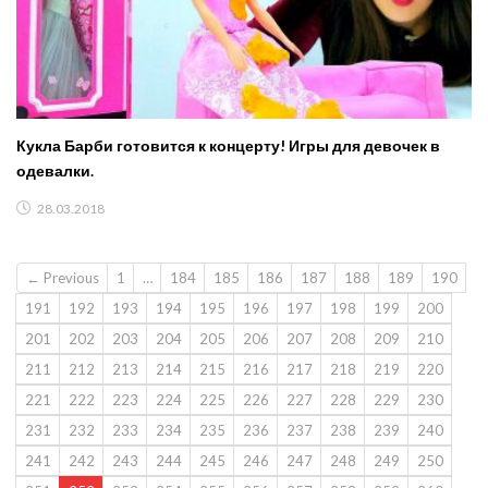
Кукла Барби готовится к концерту! Игры для девочек в
одевалки.
28.03.2018
← Previous
1
…
184
185
186
187
188
189
190
191
192
193
194
195
196
197
198
199
200
201
202
203
204
205
206
207
208
209
210
211
212
213
214
215
216
217
218
219
220
221
222
223
224
225
226
227
228
229
230
231
232
233
234
235
236
237
238
239
240
241
242
243
244
245
246
247
248
249
250