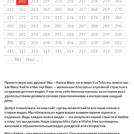
251
252
253
254
255
256
257
258
259
260
261
262
263
264
265
266
267
268
269
270
271
272
273
274
275
276
277
278
279
280
281
282
283
284
285
286
287
288
289
290
291
292
293
294
295
296
297
298
299
300
301
302
303
304
305
306
307
308
309
310
311
312
313
314
315
316
317
318
319
320
…
887
Next →
Приветствую вас, друзья! Мы — Катя и Макс, но в мире YouTube вы знаете нас
как Мисс Кейти и Мистер Макс — маленькие блогеры с огромной страстью к
созданию детских видео. У нас есть собственные каналы, на которых мы с
удовольствием делимся своими приключениями и интересами каждый
день.
Добро пожаловать на наш сайт, где вы можете найти все наши новые и
старые видео. Мы обязательно ждем ваших комментариев, оценок и
подписок. Ведь каждое новое видео — это результат нашей страсти и любви
к тому, что мы делаем. Наши каналы Miss Katy и Mister Max посвящены
веселым и образовательным видео для детей всех возрастов.
Мисс Кейти – она звезда нашего канала. Она талантливая, креативная и