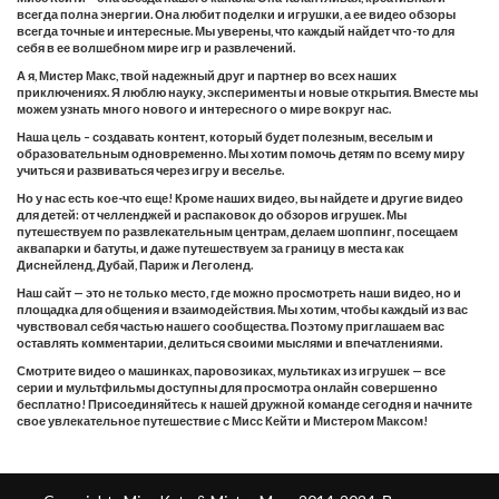
всегда полна энергии. Она любит поделки и игрушки, а ее видео обзоры
всегда точные и интересные. Мы уверены, что каждый найдет что-то для
себя в ее волшебном мире игр и развлечений.
А я, Мистер Макс, твой надежный друг и партнер во всех наших
приключениях. Я люблю науку, эксперименты и новые открытия. Вместе мы
можем узнать много нового и интересного о мире вокруг нас.
Наша цель – создавать контент, который будет полезным, веселым и
образовательным одновременно. Мы хотим помочь детям по всему миру
учиться и развиваться через игру и веселье.
Но у нас есть кое-что еще! Кроме наших видео, вы найдете и другие видео
для детей: от челленджей и распаковок до обзоров игрушек. Мы
путешествуем по развлекательным центрам, делаем шоппинг, посещаем
аквапарки и батуты, и даже путешествуем за границу в места как
Диснейленд, Дубай, Париж и Леголенд.
Наш сайт — это не только место, где можно просмотреть наши видео, но и
площадка для общения и взаимодействия. Мы хотим, чтобы каждый из вас
чувствовал себя частью нашего сообщества. Поэтому приглашаем вас
оставлять комментарии, делиться своими мыслями и впечатлениями.
Смотрите видео о машинках, паровозиках, мультиках из игрушек — все
серии и мультфильмы доступны для просмотра онлайн совершенно
бесплатно! Присоединяйтесь к нашей дружной команде сегодня и начните
свое увлекательное путешествие с Мисс Кейти и Мистером Максом!