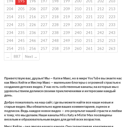
194
195
196
197
198
199
200
201
202
203
204
205
206
207
208
209
210
211
212
213
214
215
216
217
218
219
220
221
222
223
224
225
226
227
228
229
230
231
232
233
234
235
236
237
238
239
240
241
242
243
244
245
246
247
248
249
250
251
252
253
254
255
256
257
258
259
260
261
262
263
…
887
Next →
Приветствую вас, друзья! Мы — Катя и Макс, но в мире YouTube вы знаете нас
как Мисс Кейти и Мистер Макс — маленькие блогеры с огромной страстью к
созданию детских видео. У нас есть собственные каналы, на которых мы с
удовольствием делимся своими приключениями и интересами каждый
день.
Добро пожаловать на наш сайт, где вы можете найти все наши новые и
старые видео. Мы обязательно ждем ваших комментариев, оценок и
подписок. Ведь каждое новое видео — это результат нашей страсти и любви
к тому, что мы делаем. Наши каналы Miss Katy и Mister Max посвящены
веселым и образовательным видео для детей всех возрастов.
Мисс Кейти – она звезда нашего канала. Она талантливая, креативная и