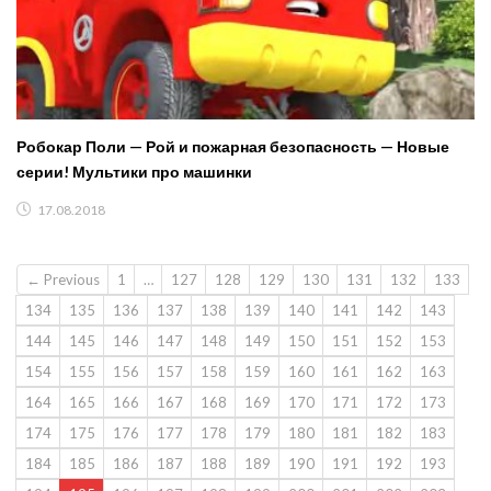
Робокар Поли — Рой и пожарная безопасность — Новые
серии! Мультики про машинки
17.08.2018
← Previous
1
…
127
128
129
130
131
132
133
134
135
136
137
138
139
140
141
142
143
144
145
146
147
148
149
150
151
152
153
154
155
156
157
158
159
160
161
162
163
164
165
166
167
168
169
170
171
172
173
174
175
176
177
178
179
180
181
182
183
184
185
186
187
188
189
190
191
192
193