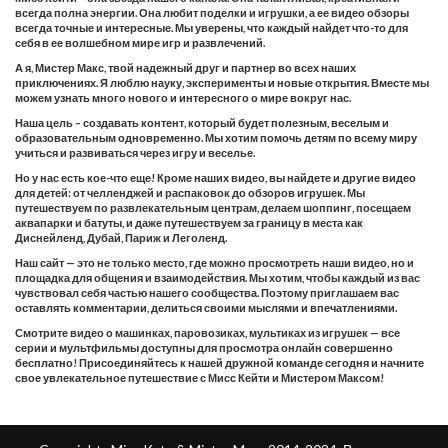
всегда полна энергии. Она любит поделки и игрушки, а ее видео обзоры
всегда точные и интересные. Мы уверены, что каждый найдет что-то для
себя в ее волшебном мире игр и развлечений.
А я, Мистер Макс, твой надежный друг и партнер во всех наших
приключениях. Я люблю науку, эксперименты и новые открытия. Вместе мы
можем узнать много нового и интересного о мире вокруг нас.
Наша цель – создавать контент, который будет полезным, веселым и
образовательным одновременно. Мы хотим помочь детям по всему миру
учиться и развиваться через игру и веселье.
Но у нас есть кое-что еще! Кроме наших видео, вы найдете и другие видео
для детей: от челленджей и распаковок до обзоров игрушек. Мы
путешествуем по развлекательным центрам, делаем шоппинг, посещаем
аквапарки и батуты, и даже путешествуем за границу в места как
Диснейленд, Дубай, Париж и Леголенд.
Наш сайт — это не только место, где можно просмотреть наши видео, но и
площадка для общения и взаимодействия. Мы хотим, чтобы каждый из вас
чувствовал себя частью нашего сообщества. Поэтому приглашаем вас
оставлять комментарии, делиться своими мыслями и впечатлениями.
Смотрите видео о машинках, паровозиках, мультиках из игрушек — все
серии и мультфильмы доступны для просмотра онлайн совершенно
бесплатно! Присоединяйтесь к нашей дружной команде сегодня и начните
свое увлекательное путешествие с Мисс Кейти и Мистером Максом!