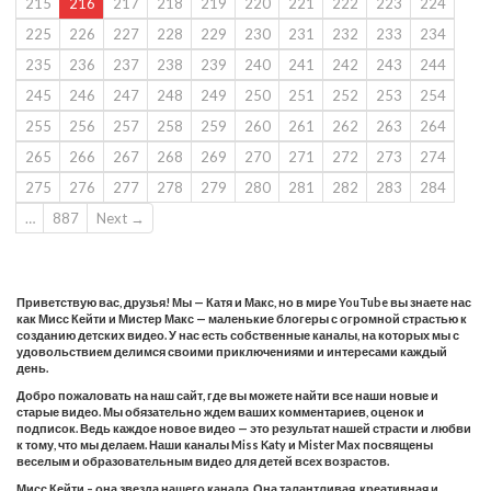
215
216
217
218
219
220
221
222
223
224
225
226
227
228
229
230
231
232
233
234
235
236
237
238
239
240
241
242
243
244
245
246
247
248
249
250
251
252
253
254
255
256
257
258
259
260
261
262
263
264
265
266
267
268
269
270
271
272
273
274
275
276
277
278
279
280
281
282
283
284
…
887
Next →
Приветствую вас, друзья! Мы — Катя и Макс, но в мире YouTube вы знаете нас
как Мисс Кейти и Мистер Макс — маленькие блогеры с огромной страстью к
созданию детских видео. У нас есть собственные каналы, на которых мы с
удовольствием делимся своими приключениями и интересами каждый
день.
Добро пожаловать на наш сайт, где вы можете найти все наши новые и
старые видео. Мы обязательно ждем ваших комментариев, оценок и
подписок. Ведь каждое новое видео — это результат нашей страсти и любви
к тому, что мы делаем. Наши каналы Miss Katy и Mister Max посвящены
веселым и образовательным видео для детей всех возрастов.
Мисс Кейти – она звезда нашего канала. Она талантливая, креативная и