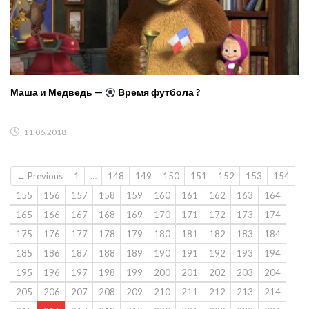
Маша и Медведь —
Время футбола ?
11.06.2018
← Previous
1
…
148
149
150
151
152
153
154
155
156
157
158
159
160
161
162
163
164
165
166
167
168
169
170
171
172
173
174
175
176
177
178
179
180
181
182
183
184
185
186
187
188
189
190
191
192
193
194
195
196
197
198
199
200
201
202
203
204
205
206
207
208
209
210
211
212
213
214