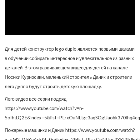
Для детей конструктор lego duplo является первыми шагами
в обучении собирать интересное и увлекательное из разных
деталей. В этом развивающем видео для детей на канале
Носики Курносики, маленький строитель Даник и строители
лего дупло будут строить детскую площадку.
Лего видео все серии подряд
https://www.youtube.com/watch?v=n-
5oIhjLQ2E&index=5&list=PLrxOuNLlgc3aqSOgUaobk370lhq4eq
Пожарные машинки и Даник https://www.youtube.com/watch?
v=oM2_D5KqAek&t=0s&index=2&list=PLrxOuNLlgc3YKi3lkIkgLw