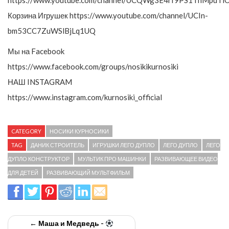
https://www.youtube.com/channel/UCQWg3E4rf9PS1ThMpuTi
Корзина Игрушек https://www.youtube.com/channel/UCIn-
bm53CC7ZuWSlBjLq1UQ
Мы на Facebook
https://www.facebook.com/groups/nosikikurnosiki
НАШ INSTAGRAM
https://www.instagram.com/kurnosiki_official
CATEGORY
НОСИКИ КУРНОСИКИ
TAG
ДАНИК СТРОИТЕЛЬ
ИГРУШКИ ЛЕГО ДУПЛО
ЛЕГО ДУПЛО
ЛЕГО
ДУПЛО КОНСТРУКТОР
МУЛЬТИК ПРО МАШИНКИ
РАЗВИВАЮЩЕЕ ВИДЕО
ДЛЯ ДЕТЕЙ
РАЗВИВАЮЩИЙ МУЛЬТФИЛЬМ
← Маша и Медведь -