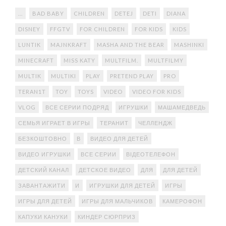
...
BAD BABY
CHILDREN
DETEJ
DETI
DIANA
DISNEY
FFGTV
FOR CHILDREN
FOR KIDS
KIDS
LUNTIK
MAJNKRAFT
MASHA AND THE BEAR
MASHINKI
MINECRAFT
MISS KATY
MULTFILM.
MULTFILMY
MULTIK
MULTIKI
PLAY
PRETEND PLAY
PRO
TERAN1T
TOY
TOYS
VIDEO
VIDEO FOR KIDS
VLOG
ВСЕ СЕРИИ ПОДРЯД
ИГРУШКИ
МАШАМЕДВЕДЬ
СЕМЬЯ ИГРАЕТ В ИГРЫ
ТЕРАНИТ
ЧЕЛЛЕНДЖ
БЕЗКОШТОВНО
В
ВИДЕО ДЛЯ ДЕТЕЙ
ВИДЕО ИГРУШКИ
ВСЕ СЕРИИ
ВІДЕОТЕЛЕФОН
ДЕТСКИЙ КАНАЛ
ДЕТСКОЕ ВИДЕО
ДЛЯ
ДЛЯ ДЕТЕЙ
ЗАВАНТАЖИТИ
И
ИГРУШКИ ДЛЯ ДЕТЕЙ
ИГРЫ
ИГРЫ ДЛЯ ДЕТЕЙ
ИГРЫ ДЛЯ МАЛЬЧИКОВ
КАМЕРОФОН
КАПУКИ КАНУКИ
КИНДЕР СЮРПРИЗ