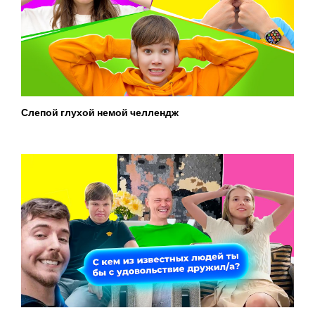
Слепой глухой немой челлендж