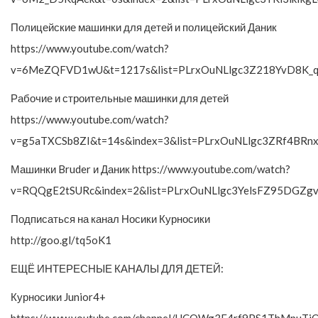
Полицейские машинки для детей и полицейский Даник
https://www.youtube.com/watch?
v=6MeZQFVD1wU&t=1217s&list=PLrxOuNLlgc3Z218YvD8K_q
Рабочие и строительные машинки для детей
https://www.youtube.com/watch?
v=g5aTXCSb8ZI&t=14s&index=3&list=PLrxOuNLlgc3ZRf4B
Машинки Bruder и Даник https://www.youtube.com/watch?
v=RQQgE2tSURc&index=2&list=PLrxOuNLlgc3YelsFZ95DGZgv
Подписаться на канал Носики Курносики
http://goo.gl/tq5oK1
ЕЩЁ ИНТЕРЕСНЫЕ КАНАЛЫ ДЛЯ ДЕТЕЙ:
Курносики Junior4+