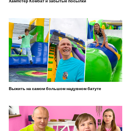
Хампстер Комбат и забытые посылки
Выжить на самом большом надувном батуте