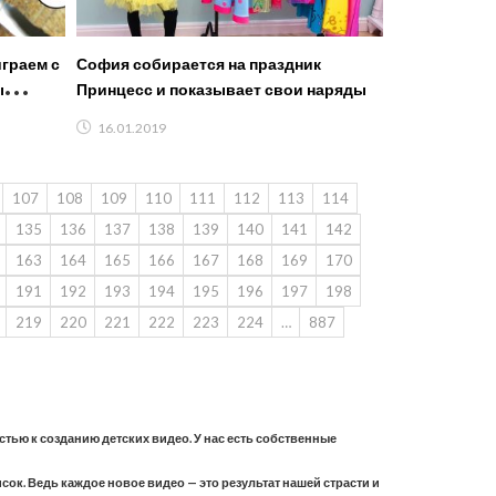
играем с
София собирается на праздник
ы
Принцесс и показывает свои наряды
16.01.2019
107
108
109
110
111
112
113
114
135
136
137
138
139
140
141
142
163
164
165
166
167
168
169
170
191
192
193
194
195
196
197
198
219
220
221
222
223
224
…
887
астью к созданию детских видео. У нас есть собственные
ок. Ведь каждое новое видео — это результат нашей страсти и