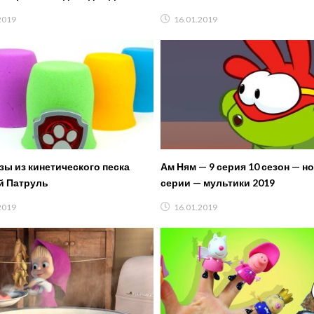
ль Даник и папа
2019
16.01.2019
ы из кинетического песка
Ам Ням — 9 серия 10 сезон — н
̆ Патруль
серии — мультики 2019
2019
16.01.2019