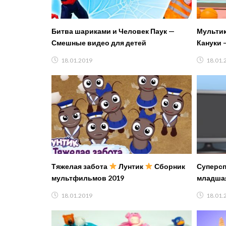
Битва шариками и Человек Паук —
Мультик
Смешные видео для детей
Кануки 
18.01.2019
18.01.
Тяжелая забота
Лунтик
Сборник
Суперсп
мультфильмов 2019
младшая
каждый
18.01.2019
18.01.