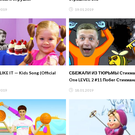
2019
19.01.2019
LIKE IT — Kids Song (Official
СБЕЖАЛИ ИЗ ТЮРЬМЫ Стикман
One LEVEL 2 #11 Побег Стикман
Детский ЛеТсплей от Папы FF
2019
18.01.2019