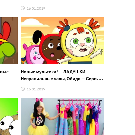
#мультик игра новинка 2019
16.01.2019
овые
Новые мультики! — ЛАДУШКИ —
Неправильные часы, Обида — Серии
3-4 — Для малышей
16.01.2019