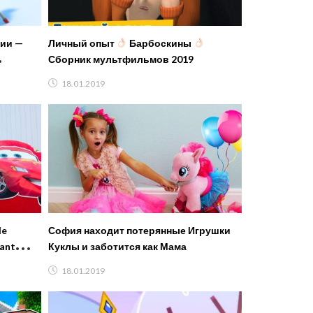
рии —
Личный опыт
Барбоскины
Сборник мультфильмов 2019
18.01.2019
le
София находит потерянные Игрушки
ant
Куклы и заботится как Мама
18.01.2019