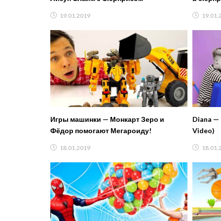
19.01.2019
19.01.
Игры машинки — Монкарт Зеро и
Diana — 
Фёдор помогают Мегароиду!
Video)
18.01.2019
18.01.