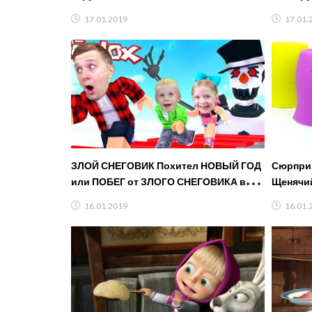
Строите
17.01.2019
17.01.
ЗЛОЙ СНЕГОВИК Похител НОВЫЙ ГОД
Сюрприз
или ПОБЕГ от ЗЛОГО СНЕГОВИКА в
Щенячии
ROBLOX! Игровой летсплей от FFGTV
16.01.2019
16.01.