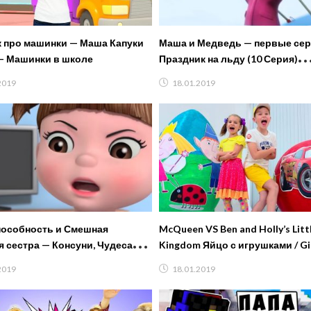
 про машинки — Маша Капуки
Маша и Медведь — первые се
— Машинки в школе
Праздник на льду (10 Серия)
Снегурочка (Серия 9)
2019
18.01.2019
особность и Смешная
McQueen VS Ben and Holly’s Litt
 сестра — Консуни, Чудеса
Kingdom Яйцо с игрушками / Gi
 день — Мультфильмы
Surprise egg
2019
18.01.2019