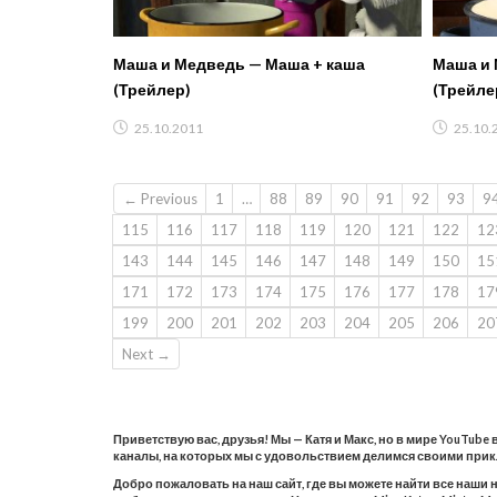
Маша и Медведь — Маша + каша
Маша и 
(Трейлер)
(Трейле
25.10.2011
25.10.
← Previous
1
…
88
89
90
91
92
93
9
115
116
117
118
119
120
121
122
12
143
144
145
146
147
148
149
150
15
171
172
173
174
175
176
177
178
17
199
200
201
202
203
204
205
206
20
Next →
Приветствую вас, друзья! Мы — Катя и Макс, но в мире YouTube
каналы, на которых мы с удовольствием делимся своими при
Добро пожаловать на наш сайт, где вы можете найти все наши 