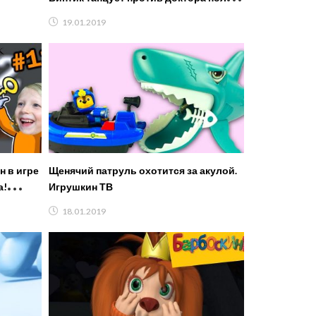
версия. Кто победит?
19.01.2019
 в игре
Щенячий патруль охотится за акулой.
а!
Игрушкин ТВ
GTV
18.01.2019