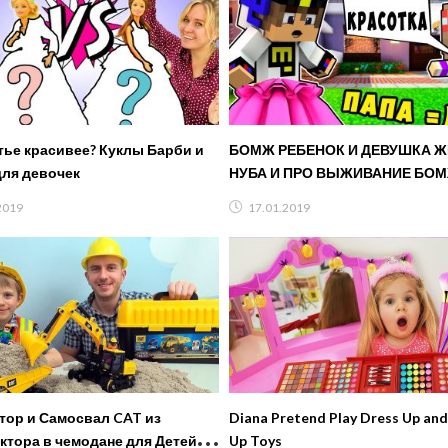
тье красивее? Куклы Барби и
БОМЖ РЕБЕНОК И ДЕВУШКА 
для девочек
НУБА И ПРО ВЫЖИВАНИЕ БОМ
МАЙНКРАФТ В РЕАЛЬНОЙ ЖИ
2019
17.01.2019
ВИДЕО ТРОЛЛИНГ
тор и Самосвал CAT из
Diana Pretend Play Dress Up an
ктора в чемодане для Детей.
Up Toys