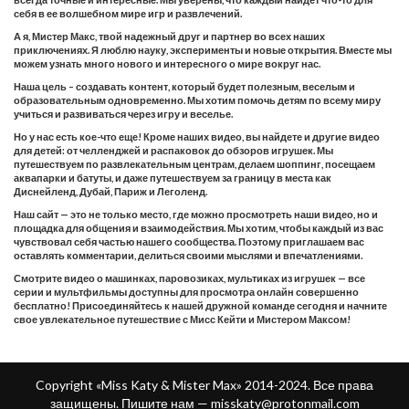
себя в ее волшебном мире игр и развлечений.
А я, Мистер Макс, твой надежный друг и партнер во всех наших
приключениях. Я люблю науку, эксперименты и новые открытия. Вместе мы
можем узнать много нового и интересного о мире вокруг нас.
Наша цель – создавать контент, который будет полезным, веселым и
образовательным одновременно. Мы хотим помочь детям по всему миру
учиться и развиваться через игру и веселье.
Но у нас есть кое-что еще! Кроме наших видео, вы найдете и другие видео
для детей: от челленджей и распаковок до обзоров игрушек. Мы
путешествуем по развлекательным центрам, делаем шоппинг, посещаем
аквапарки и батуты, и даже путешествуем за границу в места как
Диснейленд, Дубай, Париж и Леголенд.
Наш сайт — это не только место, где можно просмотреть наши видео, но и
площадка для общения и взаимодействия. Мы хотим, чтобы каждый из вас
чувствовал себя частью нашего сообщества. Поэтому приглашаем вас
оставлять комментарии, делиться своими мыслями и впечатлениями.
Смотрите видео о машинках, паровозиках, мультиках из игрушек — все
серии и мультфильмы доступны для просмотра онлайн совершенно
бесплатно! Присоединяйтесь к нашей дружной команде сегодня и начните
свое увлекательное путешествие с Мисс Кейти и Мистером Максом!
Copyright «Miss Katy & Mister Max» 2014-2024. Все права
защищены. Пишите нам —
misskaty@protonmail.com