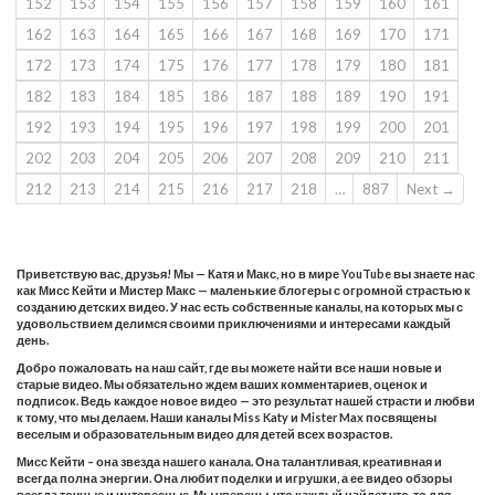
152
153
154
155
156
157
158
159
160
161
162
163
164
165
166
167
168
169
170
171
172
173
174
175
176
177
178
179
180
181
182
183
184
185
186
187
188
189
190
191
192
193
194
195
196
197
198
199
200
201
202
203
204
205
206
207
208
209
210
211
212
213
214
215
216
217
218
…
887
Next →
Приветствую вас, друзья! Мы — Катя и Макс, но в мире YouTube вы знаете нас
как Мисс Кейти и Мистер Макс — маленькие блогеры с огромной страстью к
созданию детских видео. У нас есть собственные каналы, на которых мы с
удовольствием делимся своими приключениями и интересами каждый
день.
Добро пожаловать на наш сайт, где вы можете найти все наши новые и
старые видео. Мы обязательно ждем ваших комментариев, оценок и
подписок. Ведь каждое новое видео — это результат нашей страсти и любви
к тому, что мы делаем. Наши каналы Miss Katy и Mister Max посвящены
веселым и образовательным видео для детей всех возрастов.
Мисс Кейти – она звезда нашего канала. Она талантливая, креативная и
всегда полна энергии. Она любит поделки и игрушки, а ее видео обзоры
всегда точные и интересные. Мы уверены, что каждый найдет что-то для