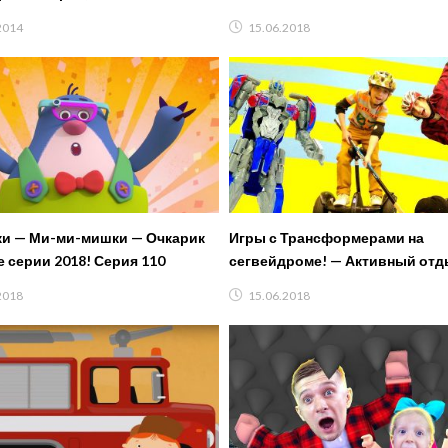
2014
15.06.2018
и — Ми-ми-мишки — Очкарик
Игры с Трансформерами на
 серии 2018! Серия 110
сегвейдроме! — Активный отд
детей.
2018
15.06.2018