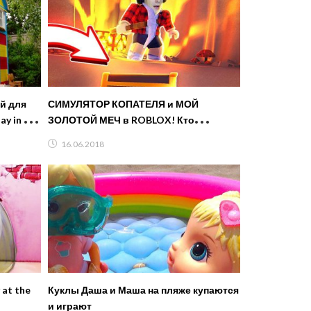
й для
СИМУЛЯТОР КОПАТЕЛЯ и МОЙ
ay in DIY
ЗОЛОТОЙ МЕЧ в ROBLOX! Кто
Выиграет в Этой БИТВЕ Новая Серия
16.06.2018
от FFGTV
 at the
Куклы Даша и Маша на пляже купаются
и играют