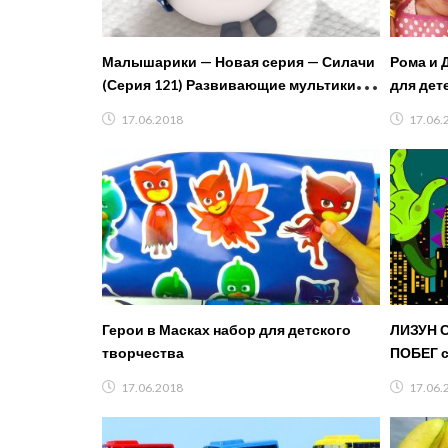
Малышарики — Новая серия — Силачи
Рома и 
(Серия 121) Развивающие мультики
для дете
для самых маленьких
17.06.2018
17.06.
Герои в Масках набор для детского
ЛИЗУН С
творчества
ПОБЕГ с
папы и 
17.06.2018
17.06.