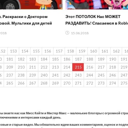
. Раскраски с Доктором
Этот ПОТОЛОК Нас МОЖЕТ
вой. Мультики для детей
РАЗДАВИТЬ! Спасаемся в Robl
Милана и папа от Опасного Пот
2018
15.06.2018
FFGTV
152
153
154
155
156
157
158
159
160
161
162
1
0
181
182
183
184
185
186
187
188
189
190
191
8
209
210
211
212
213
214
215
216
217
218
219
6
237
238
239
240
241
242
243
244
245
246
247
4
265
266
267
268
269
270
271
272
273
274
275
 вы знаете нас как Мисс Кейти и Мистер Макс — маленькие блогеры с огромной стр
ключениями и интересами каждый день.
новые и старые видео. Мы обязательно ждем ваших комментариев, оценок и подпис