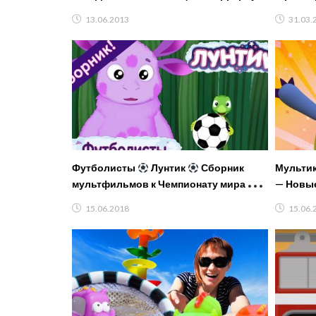
13.06.2013
31.03.
Футболисты
Лунтик
Сборник
Мультик
мультфильмов к Чемпионату мира по
— Новые
футболу 2018
15.06.2018
15.06.