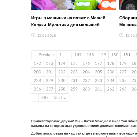
Игры в машинки на пляже с Машей
Сборник
Капуки. Мультики для малышей.
Машинко
15.06.2018
15.06.
← Previous
1
…
147
148
149
150
151
172
173
174
175
176
177
178
179
18
200
201
202
203
204
205
206
207
20
228
229
230
231
232
233
234
235
23
256
257
258
259
260
261
262
263
26
…
887
Next →
Приветствую вас, друзья! Мы — Катя и Макс, но в мире YouTube
каналы, на которых мы с удовольствием делимся своими при
Добро пожаловать на наш сайт, где вы можете найти все наши 