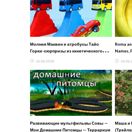
Молния Маквин и атробусы Тайо
Roma and
Горки-сюрпризы из кинетического
Names, F
песка. Учим цвета по английски
playing
16.06.2018
16.06.
Развивающие мультфильмы Совы —
Маша и 
Мои Домашние Питомцы — Террариум
(Трейлер