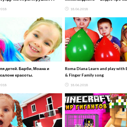
зы
2018
18.06.2018
ля детей. Барби, Моана и
Roma Diana Learn and play with 
 салоне красоты.
& Finger Family song
2018
18.06.2018