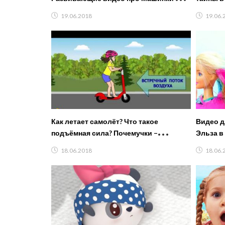
малышей. Носики Курносики
сюрпри
19.06.2018
19.06.
Как летает самолёт? Что такое
Видео д
подъёмная сила? Почемучки –
Эльза в
развивающие мультики для детей
18.06.2018
18.06.