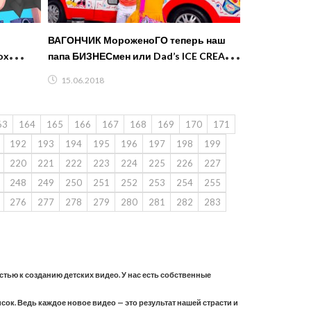
ВАГОНЧИК МороженоГО теперь наш
ox
папа БИЗНЕСмен или Dad’s ICE CREAM
олка на
TRUCK
15.06.2018
63
164
165
166
167
168
169
170
171
192
193
194
195
196
197
198
199
220
221
222
223
224
225
226
227
248
249
250
251
252
253
254
255
276
277
278
279
280
281
282
283
астью к созданию детских видео. У нас есть собственные
ок. Ведь каждое новое видео — это результат нашей страсти и