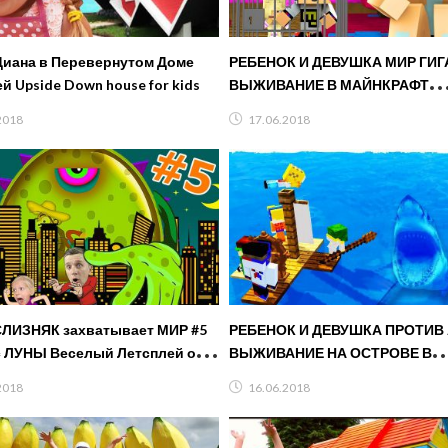
Диана в Перевернутом Доме
РЕБЕНОК И ДЕВУШКА МИР ГИ
й Upside Down house for kids
ВЫЖИВАНИЕ В МАЙНКРАФТ
ВАМПИРЫ! НУБ МУЛЬТИК ДЛЯ
2018
17.06.2018
MINECRAFT
ЛИЗНЯК захватывает МИР #5
РЕБЕНОК И ДЕВУШКА ПРОТИВ
 ЛУНЫ Веселый Летсплей от
ВЫЖИВАНИЕ НА ОСТРОВЕ В
Миланы от FFGTV для детей
МАЙНКРАФТ! НУБ МУЛЬТИК Д
2018
16.06.2018
ДЕТЕЙ MINECRAFT