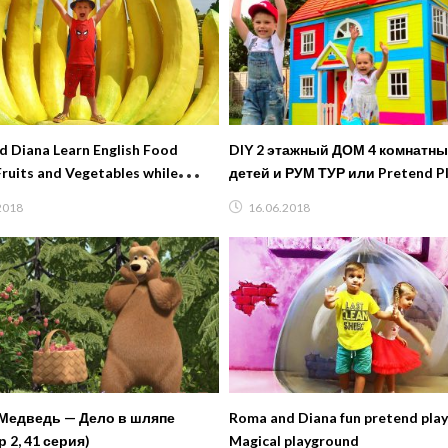
 Diana Learn English Food
DIY 2 этажный ДОМ 4 комнатны
ruits and Vegetables while
детей и РУМ ТУР или Pretend Pl
Playhouse for children
2018
16.06.2018
Медведь — Дело в шляпе
Roma and Diana fun pretend play
 2, 41 серия)
Magical playground