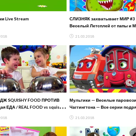
м Live Stream
СЛИЗНЯК захватывает МИР #3
Веселый Летсплей от папы и 
про Одноглазого ЛИЗУНА LetsP
2018
21.03.2018
FFGTV
ДЖ SQUISHY FOOD ПРОТИВ
Мультики — Веселые паровози
ая ЕДА / REAL FOOD vs squishy
Чаггингтона — Все серии подря
ALLENGE!
сезон — Сборник для детей
2018
21.03.2018