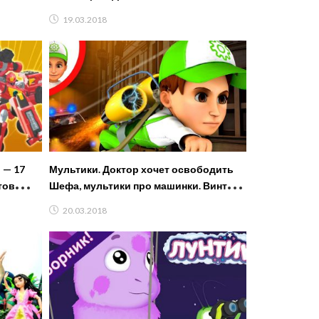
toys CHALLENGE!
19.03.2018
 — 17
Мультики. Доктор хочет освободить
тов
Шефа, мультики про машинки. Винтик
новые серии
20.03.2018