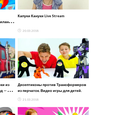
Капуки Кануки Live Stream
Миланы
lay
20.03.2018
ки из
Десептиконы против Трансформеров
д — 5
из перчаток. Видео игры для детей.
21.03.2018