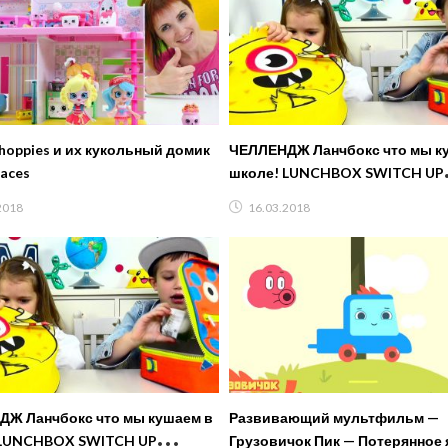
hoppies и их кукольный домик
ЧЕЛЛЕНДЖ Ланчбокс что мы к
laces
школе! LUNCHBOX SWITCH UP
CHALLENGE! Дети играют в C
2018
16.03.2018
Ж Ланчбокс что мы кушаем в
Развивающий мультфильм —
Грузовичок Пик — Потерянное 