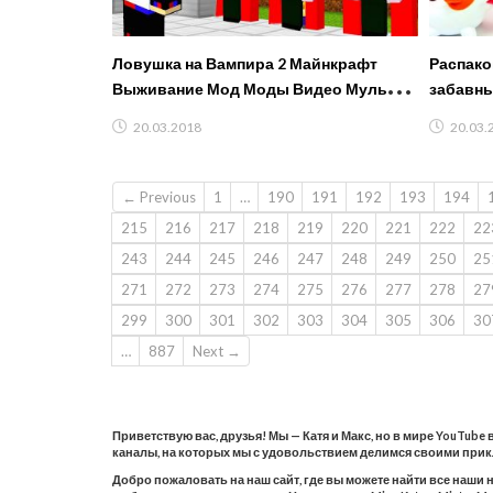
Ловушка на Вампира 2 Майнкрафт
Распако
Выживание Мод Моды Видео Мультик
забавн
для детей в Майнкрафте Хоррор
20.03.2018
20.03.
Карты
← Previous
1
…
190
191
192
193
194
215
216
217
218
219
220
221
222
22
243
244
245
246
247
248
249
250
25
271
272
273
274
275
276
277
278
27
299
300
301
302
303
304
305
306
30
…
887
Next →
Приветствую вас, друзья! Мы — Катя и Макс, но в мире YouTube
каналы, на которых мы с удовольствием делимся своими при
Добро пожаловать на наш сайт, где вы можете найти все наши 