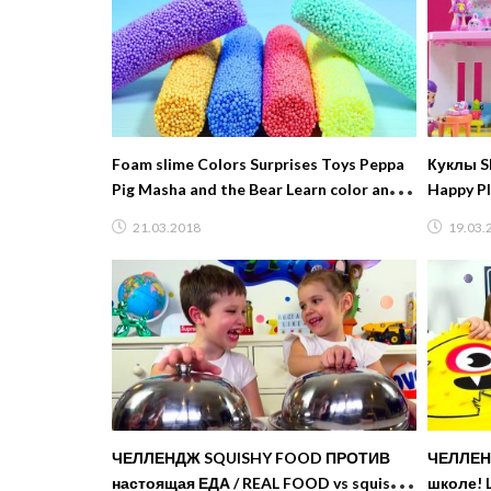
Foam slime Colors Surprises Toys Peppa
Куклы S
Pig Masha and the Bear Learn color and
Happy P
Counting Numbers
21.03.2018
19.03.
ЧЕЛЛЕНДЖ SQUISHY FOOD ПРОТИВ
ЧЕЛЛЕНД
настоящая ЕДА / REAL FOOD vs squishy
школе! LUNCHBOX SWITCH UP