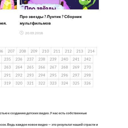
Про звезды ? Лунтик ? Сборник
нея.
мультфильмов
20.03.2018
06
207
208
209
210
211
212
213
214
235
236
237
238
239
240
241
242
263
264
265
266
267
268
269
270
291
292
293
294
295
296
297
298
319
320
321
322
323
324
325
326
астью к созданию детских видео. У нас есть собственные
ок. Ведь каждое новое видео — это результат нашей страсти и