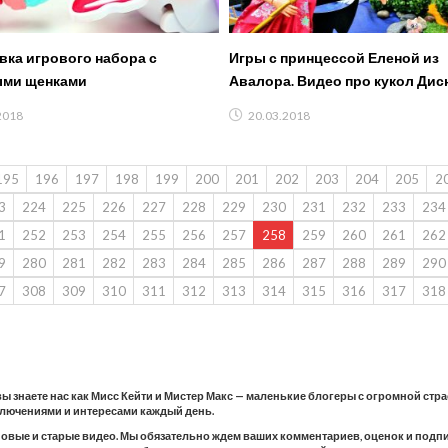
вка игрового набора с
Игры с принцессой Еленой из
ыми щенками
Авалора. Видео про кукол Дис
2018
20.03.2018
195
196
197
198
199
200
201
202
203
204
205
2
3
224
225
226
227
228
229
230
231
232
233
234
1
252
253
254
255
256
257
258
259
260
261
262
9
280
281
282
283
284
285
286
287
288
289
290
7
308
309
310
311
312
313
314
315
316
317
318
 вы знаете нас как Мисс Кейти и Мистер Макс — маленькие блогеры с огромной стр
ключениями и интересами каждый день.
новые и старые видео. Мы обязательно ждем ваших комментариев, оценок и подпис