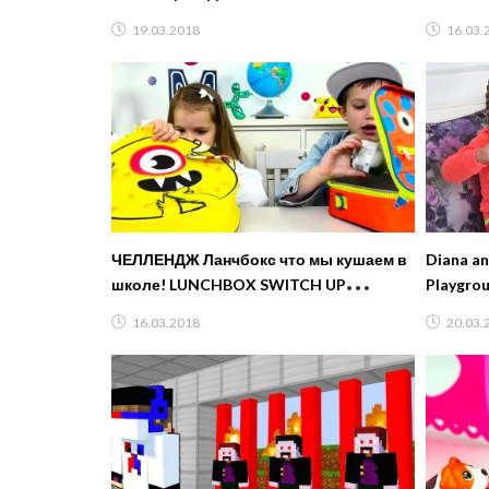
toys CHALLENGE!
CHALLEN
19.03.2018
16.03.
ЧЕЛЛЕНДЖ Ланчбокс что мы кушаем в
Diana an
школе! LUNCHBOX SWITCH UP
Playgrou
CHALLENGE! Дети играют в CHALLENGE
videos
16.03.2018
20.03.