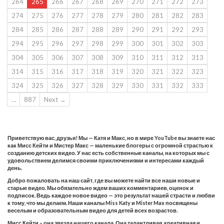
264
265
266
267
268
269
270
271
272
273
274
275
276
277
278
279
280
281
282
283
284
285
286
287
288
289
290
291
292
293
294
295
296
297
298
299
300
301
302
303
304
305
306
307
308
309
310
311
312
313
314
315
316
317
318
319
320
321
322
323
324
325
326
327
328
329
330
331
332
333
…
887
Next →
Приветствую вас, друзья! Мы — Катя и Макс, но в мире YouTube вы знаете нас
как Мисс Кейти и Мистер Макс — маленькие блогеры с огромной страстью к
созданию детских видео. У нас есть собственные каналы, на которых мы с
удовольствием делимся своими приключениями и интересами каждый
день.
Добро пожаловать на наш сайт, где вы можете найти все наши новые и
старые видео. Мы обязательно ждем ваших комментариев, оценок и
подписок. Ведь каждое новое видео — это результат нашей страсти и любви
к тому, что мы делаем. Наши каналы Miss Katy и Mister Max посвящены
веселым и образовательным видео для детей всех возрастов.
Мисс Кейти – она звезда нашего канала. Она талантливая, креативная и