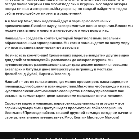
всегда полна энергии. Она любит поделки и игрушки, а ее видео обзоры
всегда точные и интересные. Мы уверены, что каждый найдет что-то для
себя в ее волшебном мире игр и развлечений.
А я, Мистер Макс, твой надежный друг и партнер во всех наших
приключениях. Я люблю науку, эксперименты и новые открытия. Вместе мы
можем узнать много нового и интересного о мире вокруг нас.
Наша цель – создавать контент, который будет полезным, веселым и
образовательным одновременно. Мы хотим помочь детям по всему миру
учиться и развиваться через игру и веселье.
Но у нас есть кое-что еще! Кроме наших видео, вы найдете и другие видео
для детей: от челленджей и распаковок до обзоров игрушек. Мы
путешествуем по развлекательным центрам, делаем шоппинг, посещаем
аквапарки и батуты, и даже путешествуем за границу в места как
Диснейленд, Дубай, Париж и Леголенд.
Наш сайт — это не только место, где можно просмотреть наши видео, но и
площадка для общения и взаимодействия. Мы хотим, чтобы каждый из вас
чувствовал себя частью нашего сообщества. Поэтому приглашаем вас
оставлять комментарии, делиться своими мыслями и впечатлениями.
Смотрите видео о машинках, паровозиках, мультиках из игрушек — все
серии и мультфильмы доступны для просмотра онлайн совершенно
бесплатно! Присоединяйтесь к нашей дружной команде сегодня и начните
свое увлекательное путешествие с Мисс Кейти и Мистером Максом!