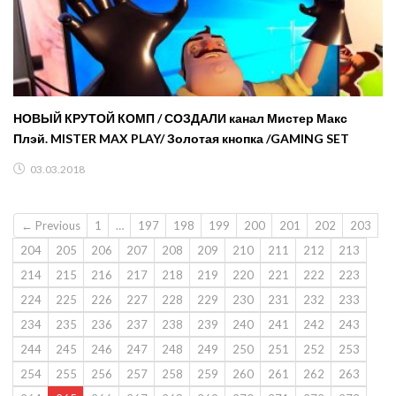
НОВЫЙ КРУТОЙ КОМП / СОЗДАЛИ канал Мистер Макс
Плэй. MISTER MAX PLAY/ Золотая кнопка /GAMING SET
03.03.2018
← Previous
1
…
197
198
199
200
201
202
203
204
205
206
207
208
209
210
211
212
213
214
215
216
217
218
219
220
221
222
223
224
225
226
227
228
229
230
231
232
233
234
235
236
237
238
239
240
241
242
243
244
245
246
247
248
249
250
251
252
253
254
255
256
257
258
259
260
261
262
263