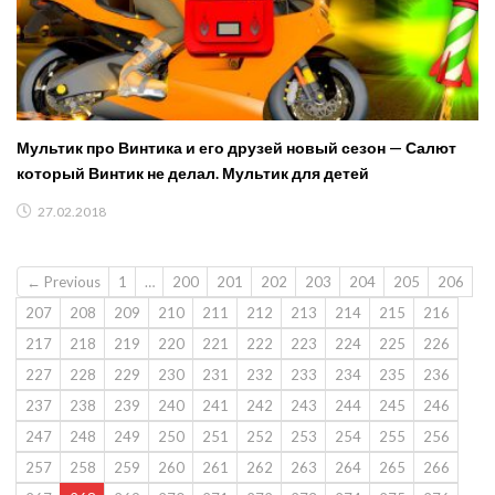
Мультик про Винтика и его друзей новый сезон — Салют
который Винтик не делал. Мультик для детей
27.02.2018
← Previous
1
…
200
201
202
203
204
205
206
207
208
209
210
211
212
213
214
215
216
217
218
219
220
221
222
223
224
225
226
227
228
229
230
231
232
233
234
235
236
237
238
239
240
241
242
243
244
245
246
247
248
249
250
251
252
253
254
255
256
257
258
259
260
261
262
263
264
265
266