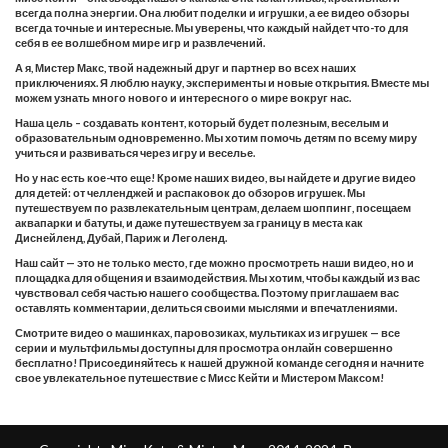
всегда полна энергии. Она любит поделки и игрушки, а ее видео обзоры
всегда точные и интересные. Мы уверены, что каждый найдет что-то для
себя в ее волшебном мире игр и развлечений.
А я, Мистер Макс, твой надежный друг и партнер во всех наших
приключениях. Я люблю науку, эксперименты и новые открытия. Вместе мы
можем узнать много нового и интересного о мире вокруг нас.
Наша цель – создавать контент, который будет полезным, веселым и
образовательным одновременно. Мы хотим помочь детям по всему миру
учиться и развиваться через игру и веселье.
Но у нас есть кое-что еще! Кроме наших видео, вы найдете и другие видео
для детей: от челленджей и распаковок до обзоров игрушек. Мы
путешествуем по развлекательным центрам, делаем шоппинг, посещаем
аквапарки и батуты, и даже путешествуем за границу в места как
Диснейленд, Дубай, Париж и Леголенд.
Наш сайт — это не только место, где можно просмотреть наши видео, но и
площадка для общения и взаимодействия. Мы хотим, чтобы каждый из вас
чувствовал себя частью нашего сообщества. Поэтому приглашаем вас
оставлять комментарии, делиться своими мыслями и впечатлениями.
Смотрите видео о машинках, паровозиках, мультиках из игрушек — все
серии и мультфильмы доступны для просмотра онлайн совершенно
бесплатно! Присоединяйтесь к нашей дружной команде сегодня и начните
свое увлекательное путешествие с Мисс Кейти и Мистером Максом!