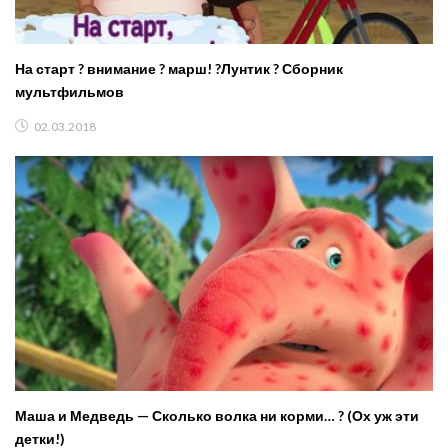
На старт ? внимание ? марш! ?Лунтик ? Сборник
мультфильмов
02.03.2018
Маша и Медведь — Сколько волка ни корми… ? (Ох уж эти
детки!)