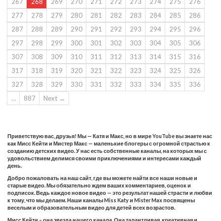
267
268
269
270
271
272
273
274
275
276
277
278
279
280
281
282
283
284
285
286
287
288
289
290
291
292
293
294
295
296
297
298
299
300
301
302
303
304
305
306
307
308
309
310
311
312
313
314
315
316
317
318
319
320
321
322
323
324
325
326
327
328
329
330
331
332
333
334
335
336
…
887
Next →
Приветствую вас, друзья! Мы — Катя и Макс, но в мире YouTube вы знаете нас
как Мисс Кейти и Мистер Макс — маленькие блогеры с огромной страстью к
созданию детских видео. У нас есть собственные каналы, на которых мы с
удовольствием делимся своими приключениями и интересами каждый
день.
Добро пожаловать на наш сайт, где вы можете найти все наши новые и
старые видео. Мы обязательно ждем ваших комментариев, оценок и
подписок. Ведь каждое новое видео — это результат нашей страсти и любви
к тому, что мы делаем. Наши каналы Miss Katy и Mister Max посвящены
веселым и образовательным видео для детей всех возрастов.
Мисс Кейти – она звезда нашего канала. Она талантливая, креативная и