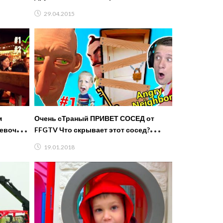
29.04.2015
м
Очень сТраный ПРИВЕТ СОСЕД от
вочек /
FFGTV Что скрывает этот сосед?
Милана и папа играют в Angry Neighbor
19.01.2018