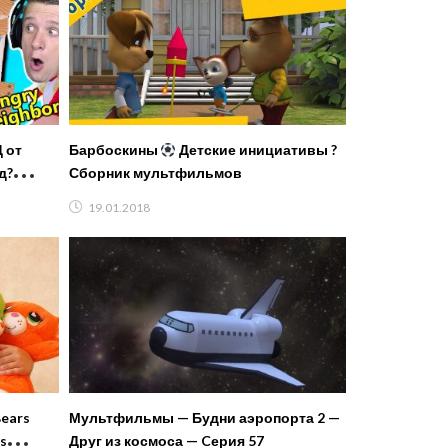
 от
Барбоскины
Детские инициативы ?
д?
Сборник мультфильмов
Neighbor
19.01.2018
Bears
Мультфильмы — Будни аэропорта 2 —
rs
Друг из космоса — Cерия 57