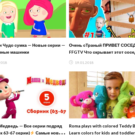
и Чудо сумка — Новые серии —
Очень сТраный ПРИВЕТ СОСЕД
чные машинки
FFGTV Что скрывает этот сосе
Милана и папа играют в Angry 
2018
19.01.2018
Медведь — Все серии подряд
Roma plays with colored Teddy 
к 63-67 серии)
Самые новые
Learn colors for kids and toddle