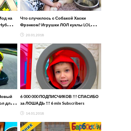
од на
Что случилось с Собакой Хаски
Нуб
Фрэнком? Игрушки ЛОЛ куклы LOL
ft PE
Dolls Шарики с Куклами
20.01.2018
Новый
6 000 000 ПОДПИСЧИКОВ !!! СПАСИБО
бол для
за ЛОШАДЬ !!! 6 mln Subscribers
14.01.2018