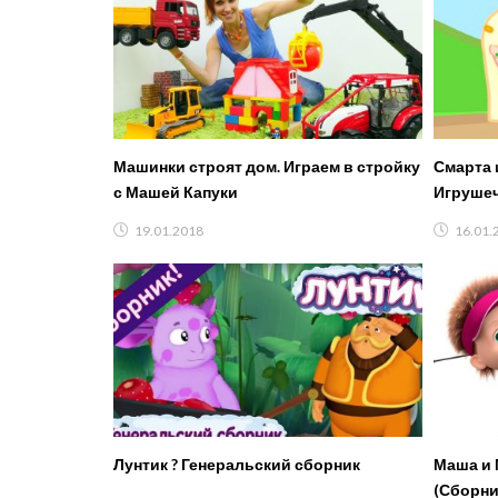
Машинки строят дом. Играем в стройку
Смарта 
с Машей Капуки
Игруше
19.01.2018
16.01.
Лунтик ?️ Генеральский сборник
Маша и 
(Сборни