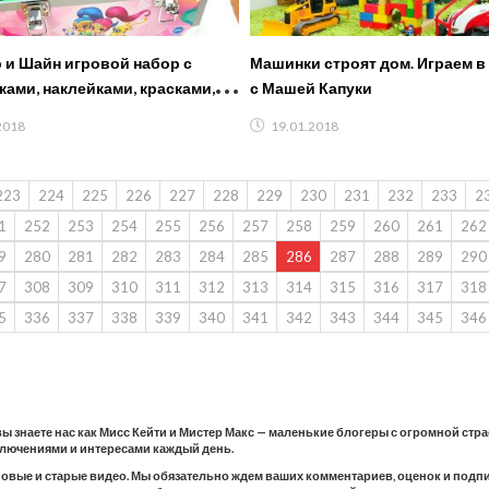
и Шайн игровой набор с
Машинки строят дом. Играем в
ами, наклейками, красками,
с Машей Капуки
шами от Шиммер и Шайн
2018
19.01.2018
223
224
225
226
227
228
229
230
231
232
233
2
1
252
253
254
255
256
257
258
259
260
261
262
9
280
281
282
283
284
285
286
287
288
289
290
7
308
309
310
311
312
313
314
315
316
317
318
5
336
337
338
339
340
341
342
343
344
345
346
 вы знаете нас как Мисс Кейти и Мистер Макс — маленькие блогеры с огромной стр
ключениями и интересами каждый день.
новые и старые видео. Мы обязательно ждем ваших комментариев, оценок и подпис