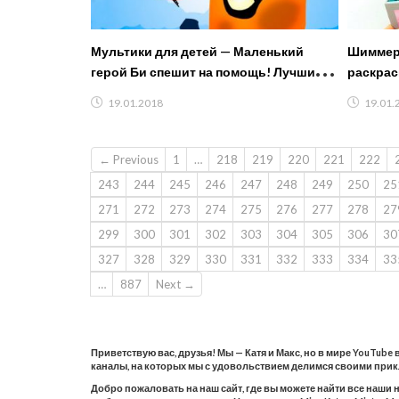
Мультики для детей — Маленький
Шиммер 
герой Би спешит на помощь! Лучшие
раскраск
мультфильмы /#мультик игра
каранда
19.01.2018
19.01.
← Previous
1
…
218
219
220
221
222
243
244
245
246
247
248
249
250
25
271
272
273
274
275
276
277
278
27
299
300
301
302
303
304
305
306
30
327
328
329
330
331
332
333
334
33
…
887
Next →
Приветствую вас, друзья! Мы — Катя и Макс, но в мире YouTube
каналы, на которых мы с удовольствием делимся своими при
Добро пожаловать на наш сайт, где вы можете найти все наши 