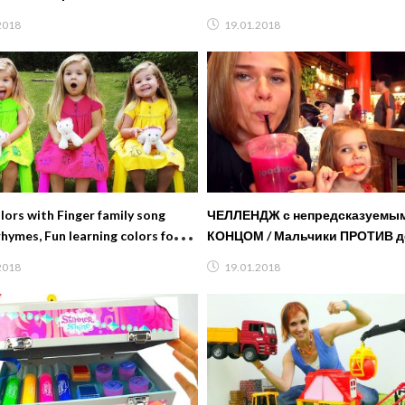
льмы 2018! ?
Learning video
2018
19.01.2018
lors with Finger family song
ЧЕЛЛЕНДЖ с непредсказуемы
rhymes, Fun learning colors for
КОНЦОМ / Мальчики ПРОТИВ де
Кто будет первым?
2018
19.01.2018