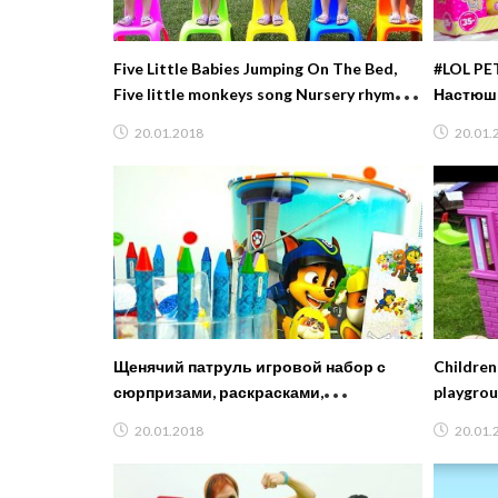
Five Little Babies Jumping On The Bed,
#LOL PE
Five little monkeys song Nursery rhymes
Настюши
Songs for children
СЕРИИ 
20.01.2018
20.01.
глитер
Щенячий патруль игровой набор с
Children
сюрпризами, раскрасками,
playgroun
наклейками, красками, карандашами
Children
20.01.2018
20.01.
Щеняч