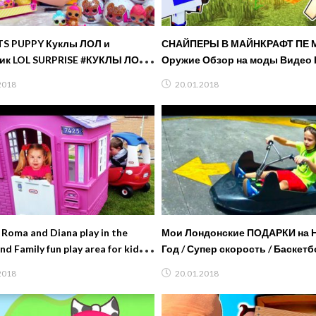
TS PUPPY Куклы ЛОЛ и
СНАЙПЕРЫ В МАЙНКРАФТ ПЕ М
к LOL SURPRISE #КУКЛЫ ЛОЛ
Оружие Обзор на моды Видео 
CONFETTI Сюрпризы и куклы
против Про Троллинг в Minecra
2018
20.01.2018
 Roma and Diana play in the
Мои Лондонские ПОДАРКИ на 
d Family fun play area for kids,
Год / Супер скорость / Баскет
’s songs
мальчиков / Вернулись домой
2018
20.01.2018