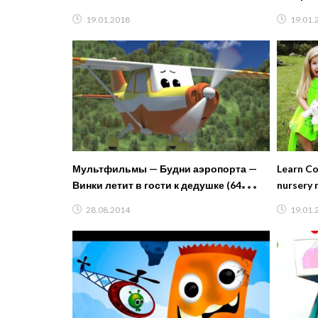
мультфи
19.01.2018
19.01.
Мультфильмы — Будни аэропорта —
Learn Co
Винки летит в гости к дедушке (64
nursery 
серия)
kids
28.08.2014
19.01.