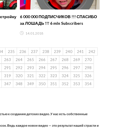
 стройку
6 000 000 ПОДПИСЧИКОВ !!! СПАСИБО
за ЛОШАДЬ !!! 6 mln Subscribers
14.01.2018
34
235
236
237
238
239
240
241
242
263
264
265
266
267
268
269
270
291
292
293
294
295
296
297
298
319
320
321
322
323
324
325
326
347
348
349
350
351
352
353
354
астью к созданию детских видео. У нас есть собственные
ок. Ведь каждое новое видео — это результат нашей страсти и