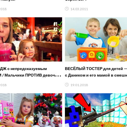
2018
14.03.2011
ДЖ с непредсказуемым
ВЕСЁЛЫЙ ТОСТЕР для детей —
/ Мальчики ПРОТИВ девочек /
с Даником и его мамой в смеш
ет первым?
для детей CRAZY TOASTER
2018
19.01.2018