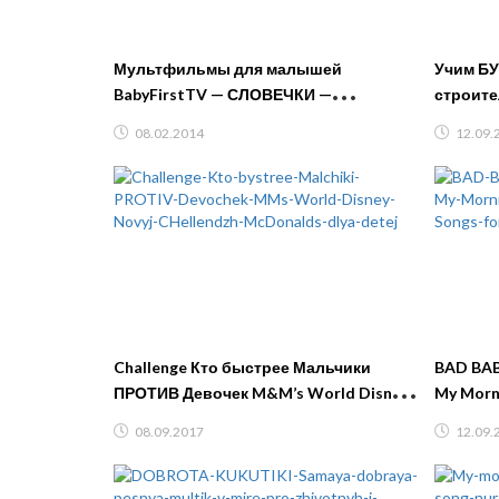
Мультфильмы для малышей
Учим Б
BabyFirstTV — СЛОВЕЧКИ —
строите
развивающий мультик, учим мебель
Видео д
08.02.2014
12.09.
#Капуки
Challenge Кто быстрее Мальчики
BAD BAB
ПРОТИВ Девочек M&M’s World Disney
My Morn
Новый Челлендж McDonalds для детей
Songs fo
08.09.2017
12.09.