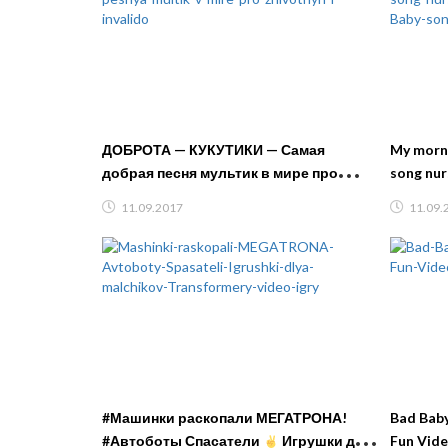
ДОБРОТА — КУКУТИКИ — Самая
My morni
добрая песня мультик в мире про
song nur
животных и инвалидо
Baby son
11.09.2017
11.09.
#Машинки раскопали МЕГАТРОНА!
Bad Baby
#Автоботы Спасатели
Игрушки для
Fun Vide