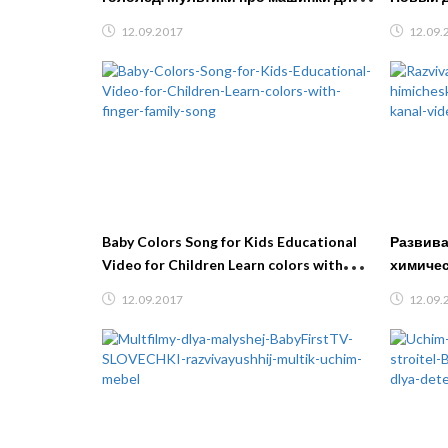
мальчиков. Тв деткам
Детски
12.09.2017
12.09.
Baby Colors Song for Kids Educational
Развива
Video for Children Learn colors with
химичес
finger family song
Детский
12.09.2017
12.09.