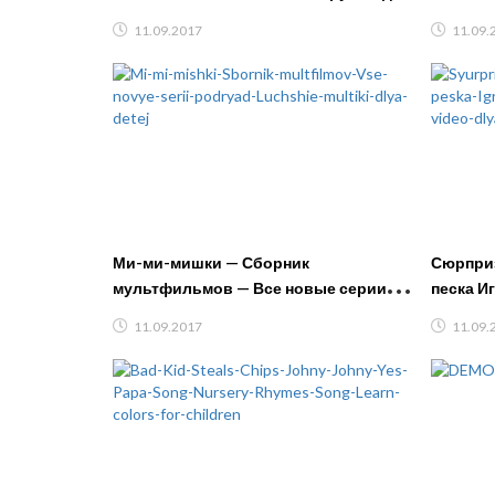
мальчиков #Трансформеры видео
Songs
11.09.2017
11.09.
игры
Ми-ми-мишки — Сборник
Сюрприз
мультфильмов — Все новые серии
песка И
подряд! Лучшие мультики для детей
канал, в
11.09.2017
11.09.