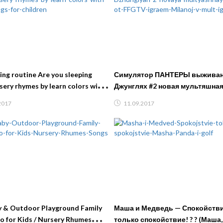
ng routine Are you sleeping
Симулятор ПАНТЕРЫ выживан
sery rhymes by learn colors with
Джунглях #2 новая мультяшная
gs for children
FFGTV играем Миланой в муль
2017
11.09.2017
 & Outdoor Playground Family
Маша и Медведь — Спокойстви
o for Kids / Nursery Rhumes
только спокойствие! ? ? (Маша,