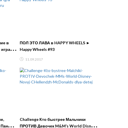
ие в
ПОЛ ЭТО ЛАВА в HAPPY WHEELS ►
 игра от
Happy Wheels #93
т игру
11.09.2017
е,
Challenge Кто быстрее Мальчики
 Панда и
ПРОТИВ Девочек M&M’s World Disney