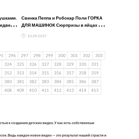
ушками.
Свинка Пеппа и Робокар Поли ГОРКА
Медведь.
ДЛЯ МАШИНОК Сюрпризы в яйцах для
Пупсиков
10.09.2017
95
296
297
298
299
300
301
302
303
324
325
326
327
328
329
330
331
352
353
354
355
356
357
358
359
380
381
382
383
384
385
386
387
408
409
410
411
412
413
414
415
астью к созданию детских видео. У нас есть собственные
ок. Ведь каждое новое видео — это результат нашей страсти и