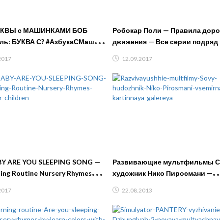
УКВЫ с МАШИНКАМИ БОБ
Робокар Поли — Правила дор
ль: БУКВА С? #АзбукаСМашей.
движения — Все серии подряд
ля детей с Машей
Сборник мультиков про машин
2017
12.09.2017
Кануки
Y ARE YOU SLEEPING SONG —
Развивающие мультфильмы 
ing Routine Nursery Rhymes
художник Нико Пиросмани —
r children
всемирная картинная галерея
2017
22.08.2013