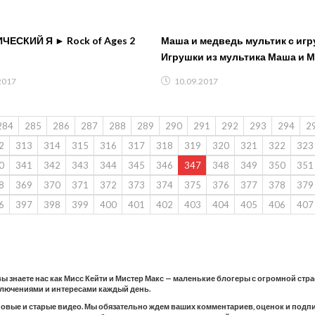
ЕСКИЙ Я ► Rock of Ages 2
Маша и медведь мультик с игр
Игрушки из мультика Маша и 
Стопмоушн мультфильм
2017
10.09.2017
284
285
286
287
288
289
290
291
292
293
294
2
2
313
314
315
316
317
318
319
320
321
322
323
0
341
342
343
344
345
346
347
348
349
350
351
8
369
370
371
372
373
374
375
376
377
378
379
6
397
398
399
400
401
402
403
404
405
406
407
 вы знаете нас как Мисс Кейти и Мистер Макс — маленькие блогеры с огромной стр
ключениями и интересами каждый день.
новые и старые видео. Мы обязательно ждем ваших комментариев, оценок и подпис