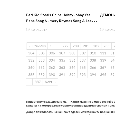
Bad Kid Steals Chips! Johny Johny Yes
ДЕМОНИЧ
Papa Song Nursery Rhymes Song & Learn
colors for children
10.09.2017
10.09.
← Previous
1
…
279
280
281
282
283
304
305
306
307
308
309
310
311
31
332
333
334
335
336
337
338
339
34
360
361
362
363
364
365
366
367
36
388
389
390
391
392
393
394
395
39
…
887
Next →
Приветствую вас, друзья! Мы — Катя и Макс, но в мире YouTube
каналы, на которых мы с удовольствием делимся своими при
Добро пожаловать на наш сайт, где вы можете найти все наши 