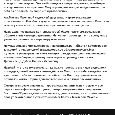
всегда полна энергии. Она любит поделки и игрушки, а ее видео обзоры
всегда точные и интересные. Мы уверены, что каждый найдет что-то для
себя в ее волшебном мире игр и развлечений.
А я, Мистер Макс, твой надежный друг и партнер во всех наших
приключениях. Я люблю науку, эксперименты и новые открытия. Вместе мы
можем узнать много нового и интересного о мире вокруг нас.
Наша цель – создавать контент, который будет полезным, веселым и
образовательным одновременно. Мы хотим помочь детям по всему миру
учиться и развиваться через игру и веселье.
Но у нас есть кое-что еще! Кроме наших видео, вы найдете и другие видео
для детей: от челленджей и распаковок до обзоров игрушек. Мы
путешествуем по развлекательным центрам, делаем шоппинг, посещаем
аквапарки и батуты, и даже путешествуем за границу в места как
Диснейленд, Дубай, Париж и Леголенд.
Наш сайт — это не только место, где можно просмотреть наши видео, но и
площадка для общения и взаимодействия. Мы хотим, чтобы каждый из вас
чувствовал себя частью нашего сообщества. Поэтому приглашаем вас
оставлять комментарии, делиться своими мыслями и впечатлениями.
Смотрите видео о машинках, паровозиках, мультиках из игрушек — все
серии и мультфильмы доступны для просмотра онлайн совершенно
бесплатно! Присоединяйтесь к нашей дружной команде сегодня и начните
свое увлекательное путешествие с Мисс Кейти и Мистером Максом!