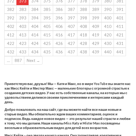
372
373
374
375
376
377
378
379
380
381
382
383
384
385
386
387
388
389
390
391
392
393
394
395
396
397
398
399
400
401
402
403
404
405
406
407
408
409
410
411
412
413
414
415
416
417
418
419
420
421
422
423
424
425
426
427
428
429
430
431
432
433
434
435
436
437
438
439
440
441
…
887
Next →
Приветствую вас, друзья! Мы — Катя и Макс, но в мире YouTube вы знаете нас
как Мисс Кейти и Мистер Макс — маленькие блогеры с огромной страстью к
созданию детских видео. У нас есть собственные каналы, на которых мы с
удовольствием делимся своими приключениями и интересами каждый
день.
Добро пожаловать на наш сайт, где вы можете найти все наши новые и
старые видео. Мы обязательно ждем ваших комментариев, оценок и
подписок. Ведь каждое новое видео — это результат нашей страсти и любви
к тому, что мы делаем. Наши каналы Miss Katy и Mister Max посвящены
веселым и образовательным видео для детей всех возрастов.
Мисс Кейти – она звезда нашего канала. Она талантливая, креативная и