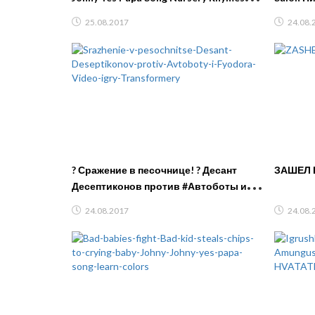
Song for Children
25.08.2017
24.08.
? Сражение в песочнице! ? Десант
ЗАШЕЛ Н
Десептиконов против #Автоботы и
Фёдора! Видео игры #Трансформеры
24.08.2017
24.08.