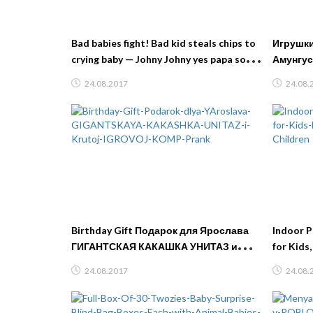
Bad babies fight! Bad kid steals chips to
Игрушки
crying baby — Johny Johny yes papa song
Амунгус
& learn colors
МОЛОТ 
24.08.2017
24.08.
Birthday Gift Подарок для Ярослава
Indoor P
ГИГАНТСКАЯ КАКАШКА УНИТАЗ и
for Kids
Крутой ИГРОВОЙ КОМП Prank
Children
24.08.2017
24.08.