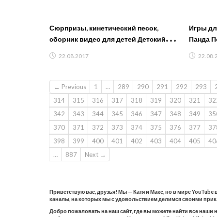
Сюрпризы, кинетический песок,
Игры для
сборник видео для детей Детский
Панда П
канал Игрушкин ТВ
детей и
22.08.2017
22.08.
← Previous
1
…
289
290
291
292
293
314
315
316
317
318
319
320
321
32
342
343
344
345
346
347
348
349
35
370
371
372
373
374
375
376
377
37
398
399
400
401
402
403
404
405
40
…
887
Next →
Приветствую вас, друзья! Мы — Катя и Макс, но в мире YouTube
каналы, на которых мы с удовольствием делимся своими при
Добро пожаловать на наш сайт, где вы можете найти все наши 