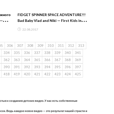
ожного
FIDGET SPINNER SPACE ADVENTURE!!!
 —
Bad Baby Vlad and Niki — First Kids in
шинки
Space
22.08.2017
05
306
307
308
309
310
311
312
313
334
335
336
337
338
339
340
341
362
363
364
365
366
367
368
369
390
391
392
393
394
395
396
397
418
419
420
421
422
423
424
425
астью к созданию детских видео. У нас есть собственные
ок. Ведь каждое новое видео — это результат нашей страсти и