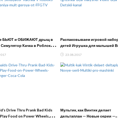
се БЬЮТ и ОБИЖАЮТ дрыщ в
Распаковываем игровой набо
Симулятор Качка в Роблокс
детей Игрушка для малышей Видео
ения мульт героя от FFGTV
для детей Детский канал
2017
23.08.2017
’s Drive Thru Prank Bad Kids
Мультик, как Винтик делает
Play Food on Power Wheels,
дельтаплан — Новые серии —