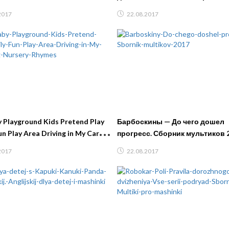
rger & Coca Cola
Мультики про машинки
2017
22.08.2017
 Playground Kids Pretend Play
Барбоскины — До чего дошел
un Play Area Driving in My Car
прогресс. Сборник мультиков 
rsery Rhymes
2017
22.08.2017